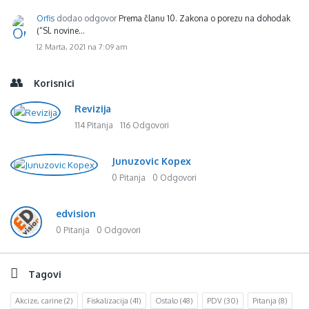
Orfis
dodao odgovor
Prema članu 10. Zakona o porezu na dohodak
(“Sl. novine…
12 Marta, 2021 na 7:09 am
Korisnici
Revizija
114 Pitanja
116 Odgovori
Junuzovic Kopex
0 Pitanja
0 Odgovori
edvision
0 Pitanja
0 Odgovori
Tagovi
Akcize, carine
(2)
Fiskalizacija
(41)
Ostalo
(48)
PDV
(30)
Pitanja
(8)