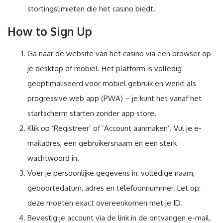
stortingslimieten die het casino biedt.
How to Sign Up
Ga naar de website van het casino via een browser op
je desktop of mobiel. Het platform is volledig
geoptimaliseerd voor mobiel gebruik en werkt als
progressive web app (PWA) – je kunt het vanaf het
startscherm starten zonder app store.
Klik op ‘Registreer’ of ‘Account aanmaken’. Vul je e-
mailadres, een gebruikersnaam en een sterk
wachtwoord in.
Voer je persoonlijke gegevens in: volledige naam,
geboortedatum, adres en telefoonnummer. Let op:
deze moeten exact overeenkomen met je ID.
Bevestig je account via de link in de ontvangen e-mail.