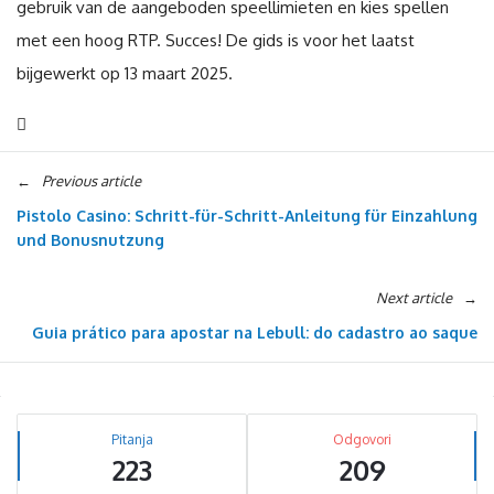
gebruik van de aangeboden speellimieten en kies spellen
met een hoog RTP. Succes! De gids is voor het laatst
bijgewerkt op 13 maart 2025.
Previous article
Pistolo Casino: Schritt-für-Schritt-Anleitung für Einzahlung
und Bonusnutzung
Next article
Guia prático para apostar na Lebull: do cadastro ao saque
Sidebar
Stats
Pitanja
Odgovori
223
209