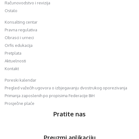
Računovodstvo i revizija
Ostalo
Konsalting centar
Pravna regulativa
Obrasci i urneci
Orfis edukacija
Pretplata
Aktuelnosti
Kontakt
Poreski kalendar
Pregled važećih ugovora o izbjegavanju dvostrukog oporezivanja
Primanja zaposlenih po propisima Federacije BiH
Prosječne plaće
Pratite nas
Preuzmi aplikaciju