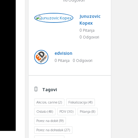
116 Odgovori
Junuzovic
Kopex
0 Pitanja
0 Odgovori
edvision
0 Pitanja
0 Odgovori
Tagovi
Akcize, carine
(2)
Fiskalizacija
(41)
Ostalo
(48)
PDV
(30)
Pitanja
(8)
Porez na dobit
(19)
Porez na dohodak
(27)