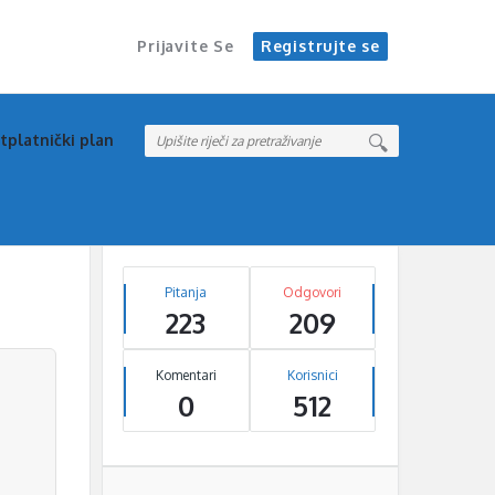
Prijavite Se
Registrujte se
tplatnički plan
Sidebar
Stats
Pitanja
Odgovori
223
209
Komentari
Korisnici
0
512