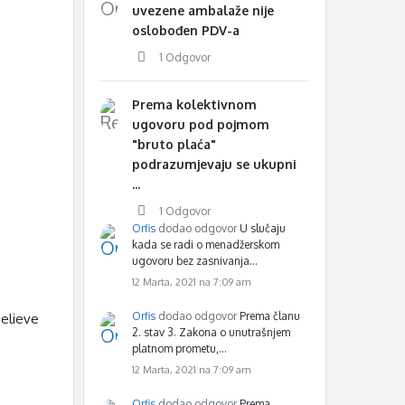
uvezene ambalaže nije
oslobođen PDV-a
1 Odgovor
Prema kolektivnom
ugovoru pod pojmom
"bruto plaća"
podrazumjevaju se ukupni
...
1 Odgovor
Orfis
dodao odgovor
U slučaju
kada se radi o menadžerskom
ugovoru bez zasnivanja…
12 Marta, 2021 na 7:09 am
Orfis
dodao odgovor
Prema članu
believe
2. stav 3. Zakona o unutrašnjem
platnom prometu,…
12 Marta, 2021 na 7:09 am
Orfis
dodao odgovor
Prema