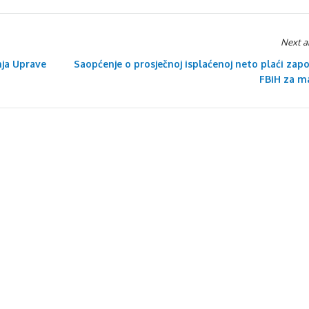
Next ar
nja Uprave
Saopćenje o prosječnoj isplaćenoj neto plaći zapo
FBiH za m