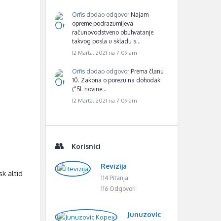
Orfis
dodao odgovor
Najam
opreme podrazumijeva
računovodstveno obuhvatanje
takvog posla u skladu s…
12 Marta, 2021 na 7:09 am
Orfis
dodao odgovor
Prema članu
10. Zakona o porezu na dohodak
(“Sl. novine…
12 Marta, 2021 na 7:09 am
Korisnici
Revizija
k altid
114 Pitanja
116 Odgovori
Junuzovic