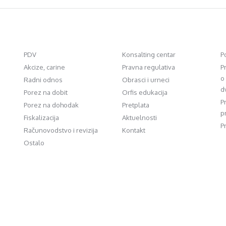
PDV
Konsalting centar
P
Akcize, carine
Pravna regulativa
P
o
Radni odnos
Obrasci i urneci
d
Porez na dobit
Orfis edukacija
P
Porez na dohodak
Pretplata
p
Fiskalizacija
Aktuelnosti
P
Računovodstvo i revizija
Kontakt
Ostalo