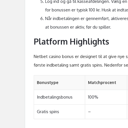
Log ind og gå til kasseafdelingen. Vælg e
for bonussen er typisk 100 kr. Husk at indt
Når indbetalingen er gennemført, aktivere
at bonussen er aktiv, før du spiller.
Platform Highlights
Netbet casino bonus er designet til at give nye s
første indbetaling samt gratis spins. Nedenfor se
Bonustype
Matchprocent
Indbetalingsbonus
100%
Gratis spins
–