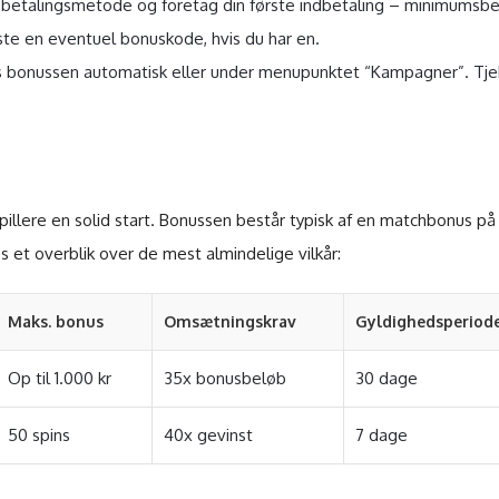
n betalingsmetode og foretag din første indbetaling – minimumsb
aste en eventuel bonuskode, hvis du har en.
s bonussen automatisk eller under menupunktet “Kampagner”. Tjek
pillere en solid start. Bonussen består typisk af en matchbonus på
s et overblik over de mest almindelige vilkår:
Maks. bonus
Omsætningskrav
Gyldighedsperiod
Op til 1.000 kr
35x bonusbeløb
30 dage
50 spins
40x gevinst
7 dage