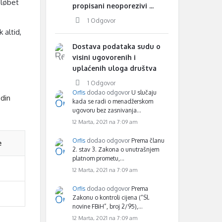
eløbet
propisani neoporezivi ...
1 Odgovor
 altid,
Dostava podataka sudu o
visini ugovorenih i
uplaćenih uloga društva
1 Odgovor
Orfis
dodao odgovor
U slučaju
 din
kada se radi o menadžerskom
ugovoru bez zasnivanja…
12 Marta, 2021 na 7:09 am
Orfis
dodao odgovor
Prema članu
e
2. stav 3. Zakona o unutrašnjem
platnom prometu,…
12 Marta, 2021 na 7:09 am
Orfis
dodao odgovor
Prema
Zakonu o kontroli cijena (“Sl.
novine FBiH”, broj 2/95),…
12 Marta, 2021 na 7:09 am