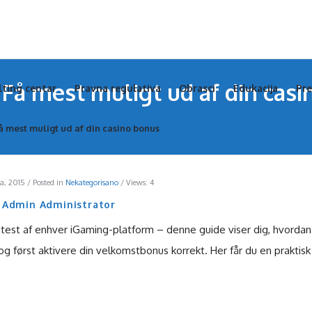
s
s
Få mest muligt ud af din casi
lting centar
Pravna regulativa
Obrasci
Edukacija
Pre
igation
 mest muligt ud af din casino bonus
a, 2015
Posted in
Nekategorisano
Views: 4
Admin Administrator
ge test af enhver iGaming-platform – denne guide viser dig, hvordan
og først aktivere din velkomstbonus korrekt. Her får du en praktisk