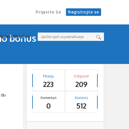
Prijavite Se
Registrujte se
no bonus
tplatnički plan
Sidebar
Stats
Pitanja
Odgovori
223
209
 du
Komentari
Korisnici
0
512