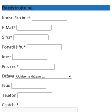
Registrujte se
Korisničko ime
*
E-Mail
*
Šifra
*
Potvrdi šifru
*
Ime
*
Prezime
*
Država
Grad
Telefon
Captcha
*