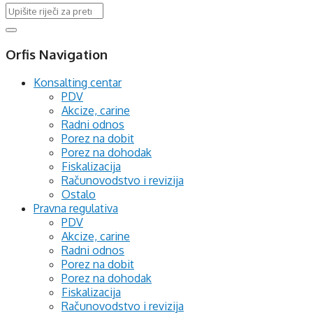
Orfis Navigation
Konsalting centar
PDV
Akcize, carine
Radni odnos
Porez na dobit
Porez na dohodak
Fiskalizacija
Računovodstvo i revizija
Ostalo
Pravna regulativa
PDV
Akcize, carine
Radni odnos
Porez na dobit
Porez na dohodak
Fiskalizacija
Računovodstvo i revizija