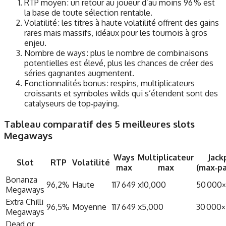
RTP moyen : un retour au joueur d’au moins 96 % est
la base de toute sélection rentable.
Volatilité : les titres à haute volatilité offrent des gains
rares mais massifs, idéaux pour les tournois à gros
enjeu.
Nombre de ways : plus le nombre de combinaisons
potentielles est élevé, plus les chances de créer des
séries gagnantes augmentent.
Fonctionnalités bonus : respins, multiplicateurs
croissants et symboles wilds qui s’étendent sont des
catalyseurs de top‑paying.
Tableau comparatif des 5 meilleures slots
Megaways
Ways
Multiplicateur
Jack
Slot
RTP
Volatilité
max
max
(max‑pa
Bonanza
96,2%
Haute
117 649
x10,000
50 000×
Megaways
Extra Chilli
96,5%
Moyenne
117 649
x5,000
30 000×
Megaways
Dead or