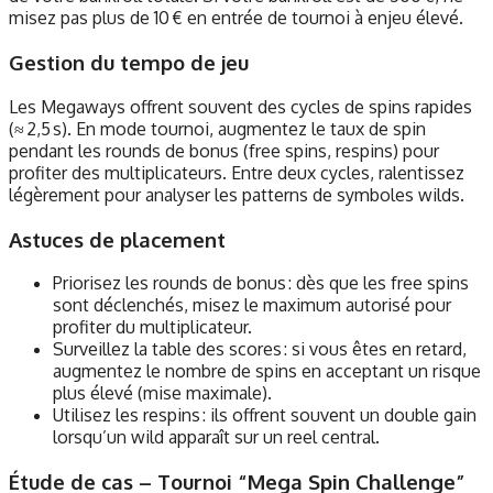
misez pas plus de 10 € en entrée de tournoi à enjeu élevé.
Gestion du tempo de jeu
Les Megaways offrent souvent des cycles de spins rapides
(≈ 2,5 s). En mode tournoi, augmentez le taux de spin
pendant les rounds de bonus (free spins, respins) pour
profiter des multiplicateurs. Entre deux cycles, ralentissez
légèrement pour analyser les patterns de symboles wilds.
Astuces de placement
Priorisez les rounds de bonus : dès que les free spins
sont déclenchés, misez le maximum autorisé pour
profiter du multiplicateur.
Surveillez la table des scores : si vous êtes en retard,
augmentez le nombre de spins en acceptant un risque
plus élevé (mise maximale).
Utilisez les respins : ils offrent souvent un double gain
lorsqu’un wild apparaît sur un reel central.
Étude de cas – Tournoi “Mega Spin Challenge”