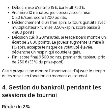
Début : mise d’entrée 15 €, bankroll 750 €.
Première 10 minutes : jeu conservateur, mise
0,20 €/spin, score 1 200 points.
Déclenchement d’un free‑spin : 12 tours gratuits avec
multiplicateur x4, mise 0,50 €/spin, score passe à
4 800 points.
Décision clé : à 20 minutes, le leaderboard montre un
écart de 2 000 points. Le joueur augmente la mise à
1 €/spin, accepte le risque de volatilité élevée,
déclenche un respin qui double le gain.
Fin : score final 9 500 points, premier du tableau, prix
de 250 € (33 % du prize‑pool).
Cette progression montre l’importance d’ajuster le tempo
et les mises en fonction du moment du tournoi.
4. Gestion du bankroll pendant les
sessions de tournoi
Règle du 2 %