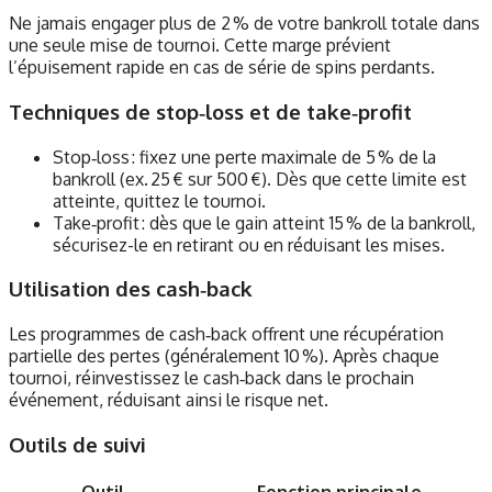
Ne jamais engager plus de 2 % de votre bankroll totale dans
une seule mise de tournoi. Cette marge prévient
l’épuisement rapide en cas de série de spins perdants.
Techniques de stop‑loss et de take‑profit
Stop‑loss : fixez une perte maximale de 5 % de la
bankroll (ex. 25 € sur 500 €). Dès que cette limite est
atteinte, quittez le tournoi.
Take‑profit : dès que le gain atteint 15 % de la bankroll,
sécurisez-le en retirant ou en réduisant les mises.
Utilisation des cash‑back
Les programmes de cash‑back offrent une récupération
partielle des pertes (généralement 10 %). Après chaque
tournoi, réinvestissez le cash‑back dans le prochain
événement, réduisant ainsi le risque net.
Outils de suivi
Outil
Fonction principale