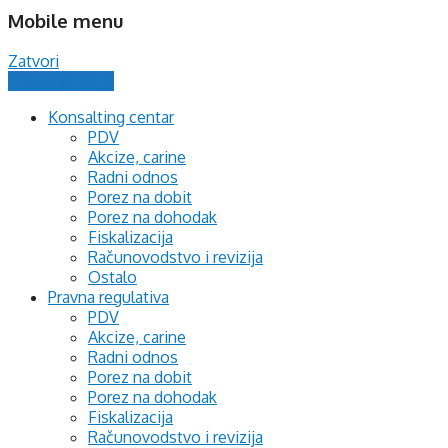
Mobile menu
Zatvori
Postavi pitanje
Konsalting centar
PDV
Akcize, carine
Radni odnos
Porez na dobit
Porez na dohodak
Fiskalizacija
Računovodstvo i revizija
Ostalo
Pravna regulativa
PDV
Akcize, carine
Radni odnos
Porez na dobit
Porez na dohodak
Fiskalizacija
Računovodstvo i revizija