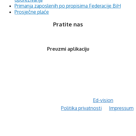
Primanja zaposlenih po propisima Federacije BiH
Prosječne plaće
Pratite nas
Preuzmi aplikaciju
© 2020 Orfis.ba. Sva prava zadržana. | by
Ed-vision
.
Politika privatnosti
Impressum