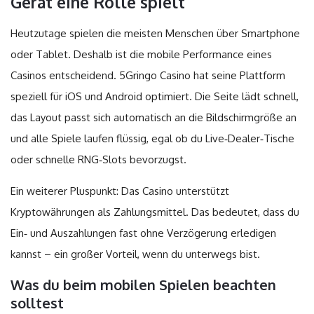
Gerät eine Rolle spielt
Heutzutage spielen die meisten Menschen über Smartphone
oder Tablet. Deshalb ist die mobile Performance eines
Casinos entscheidend. 5Gringo Casino hat seine Plattform
speziell für iOS und Android optimiert. Die Seite lädt schnell,
das Layout passt sich automatisch an die Bildschirmgröße an
und alle Spiele laufen flüssig, egal ob du Live‑Dealer‑Tische
oder schnelle RNG‑Slots bevorzugst.
Ein weiterer Pluspunkt: Das Casino unterstützt
Kryptowährungen als Zahlungsmittel. Das bedeutet, dass du
Ein‑ und Auszahlungen fast ohne Verzögerung erledigen
kannst – ein großer Vorteil, wenn du unterwegs bist.
Was du beim mobilen Spielen beachten
solltest