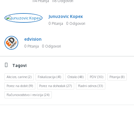
114 Pitanja
116 Odgovori
Junuzovic Kopex
0 Pitanja
0 Odgovori
edvision
0 Pitanja
0 Odgovori
Tagovi
Akcize, carine
(2)
Fiskalizacija
(41)
Ostalo
(48)
PDV
(30)
Pitanja
(8)
Porez na dobit
(19)
Porez na dohodak
(27)
Radni odnos
(33)
Računovodstvo i revizija
(24)
Footer
d.o.o. za računovodstvo, finansije i savjetovanje