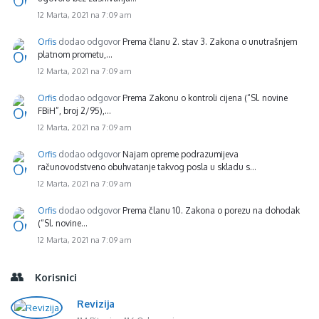
12 Marta, 2021 na 7:09 am
Orfis
dodao odgovor
Prema članu 2. stav 3. Zakona o unutrašnjem
platnom prometu,…
12 Marta, 2021 na 7:09 am
Orfis
dodao odgovor
Prema Zakonu o kontroli cijena (“Sl. novine
FBiH”, broj 2/95),…
12 Marta, 2021 na 7:09 am
Orfis
dodao odgovor
Najam opreme podrazumijeva
računovodstveno obuhvatanje takvog posla u skladu s…
12 Marta, 2021 na 7:09 am
Orfis
dodao odgovor
Prema članu 10. Zakona o porezu na dohodak
(“Sl. novine…
12 Marta, 2021 na 7:09 am
Korisnici
Revizija