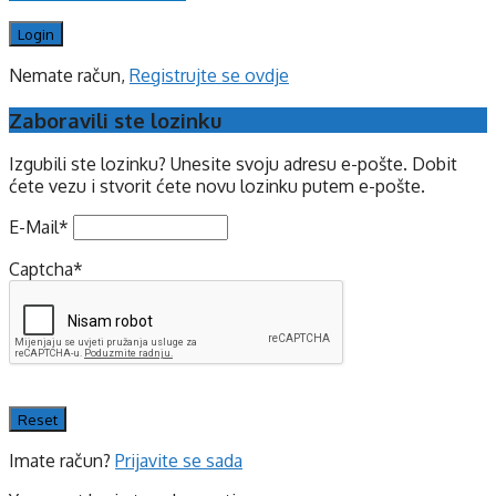
Nemate račun,
Registrujte se ovdje
Zaboravili ste lozinku
Izgubili ste lozinku? Unesite svoju adresu e-pošte. Dobit
ćete vezu i stvorit ćete novu lozinku putem e-pošte.
E-Mail
*
Captcha
*
Imate račun?
Prijavite se sada