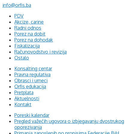
info@orfis.ba
PDV
Akcize, carine
Radni odnos
Porez na dobit
Porez na dohodak
Fiskalizacija
Računovodstvo i revizija
Ostalo
Konsalting centar
Pravna regulativa
Obrasci i urneci
Orfis edukacija
Pretplata
Aktuelnosti
Kontakt
Poreski kalendar
Pregled važećih ugovora o izbjegavanju dvostrukog
oporezivanja
Primanja zaposlenih po propisima Federacije BiH