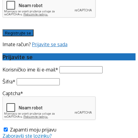
Imate račun?
Prijavite se sada
Prijavite se
Korisničko ime ili e-mail
*
Šifra
*
Captcha
*
Zapamti moju prijavu
Zaboravili ste lozinku?