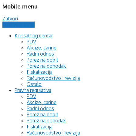
Mobile menu
Zatvori
Postavi pitanje
Konsalting centar
PDV
Akcize, carine
Radni odnos
Porez na dobit
Porez na dohodak
Fiskalizacija
Računovodstvo i revizija
Ostalo
Pravna regulativa
PDV
Akcize, carine
Radni odnos
Porez na dobit
Porez na dohodak
Fiskalizacija
Računovodstvo i revizija