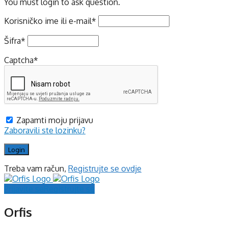
You must login to ask question.
Korisničko ime ili e-mail
*
Šifra
*
Captcha
*
Zapamti moju prijavu
Zaboravili ste lozinku?
Treba vam račun,
Registrujte se ovdje
Prijavite se
Registrujte se
Orfis