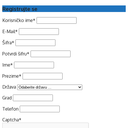
Registrujte se
Korisničko ime
*
E-Mail
*
Šifra
*
Potvrdi šifru
*
Ime
*
Prezime
*
Država
Grad
Telefon
Captcha
*