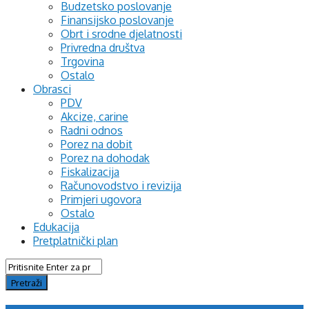
Budzetsko poslovanje
Finansijsko poslovanje
Obrt i srodne djelatnosti
Privredna društva
Trgovina
Ostalo
Obrasci
PDV
Akcize, carine
Radni odnos
Porez na dobit
Porez na dohodak
Fiskalizacija
Računovodstvo i revizija
Primjeri ugovora
Ostalo
Edukacija
Pretplatnički plan