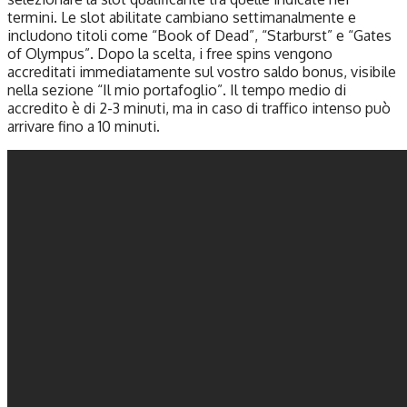
termini. Le slot abilitate cambiano settimanalmente e
includono titoli come “Book of Dead”, “Starburst” e “Gates
of Olympus”. Dopo la scelta, i free spins vengono
accreditati immediatamente sul vostro saldo bonus, visibile
nella sezione “Il mio portafoglio”. Il tempo medio di
accredito è di 2-3 minuti, ma in caso di traffico intenso può
arrivare fino a 10 minuti.