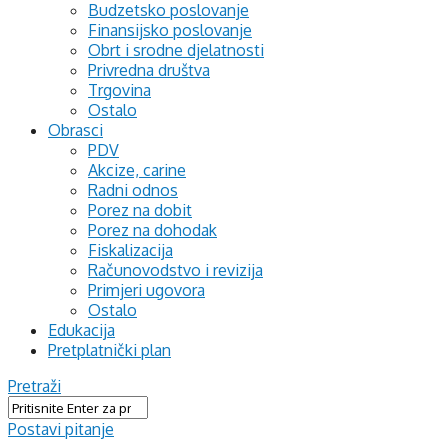
Budzetsko poslovanje
Finansijsko poslovanje
Obrt i srodne djelatnosti
Privredna društva
Trgovina
Ostalo
Obrasci
PDV
Akcize, carine
Radni odnos
Porez na dobit
Porez na dohodak
Fiskalizacija
Računovodstvo i revizija
Primjeri ugovora
Ostalo
Edukacija
Pretplatnički plan
Pretraži
Postavi pitanje