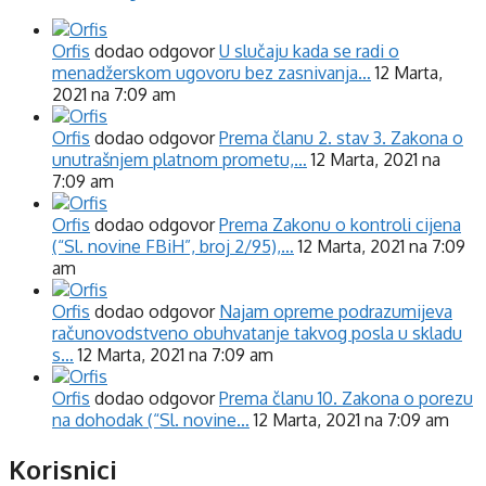
Orfis
dodao odgovor
U slučaju kada se radi o
menadžerskom ugovoru bez zasnivanja…
12 Marta,
2021 na 7:09 am
Orfis
dodao odgovor
Prema članu 2. stav 3. Zakona o
unutrašnjem platnom prometu,…
12 Marta, 2021 na
7:09 am
Orfis
dodao odgovor
Prema Zakonu o kontroli cijena
(“Sl. novine FBiH”, broj 2/95),…
12 Marta, 2021 na 7:09
am
Orfis
dodao odgovor
Najam opreme podrazumijeva
računovodstveno obuhvatanje takvog posla u skladu
s…
12 Marta, 2021 na 7:09 am
Orfis
dodao odgovor
Prema članu 10. Zakona o porezu
na dohodak (“Sl. novine…
12 Marta, 2021 na 7:09 am
Korisnici