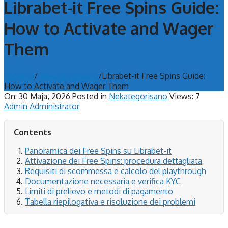
Librabet-it Free Spins Guide:
How to Activate and Wager
Them
Početna
/
Nekategorisano
/
Librabet-it Free Spins Guide:
How to Activate and Wager Them
On:
30 Maja, 2026
Posted in
Nekategorisano
Views: 7
Admin Administrator
Contents
Panoramica dei Free Spins su Librabet-it
Attivazione dei Free Spins: procedura dettagliata
Requisiti di scommessa e calcolo del playthrough
Documentazione necessaria e verifica KYC
Limiti di prelievo e metodi di pagamento
Tabella riepilogativa e risoluzione dei problemi