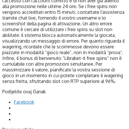
l'accesso con l'account corretto e di non aver già aderito
alla promozione nelle ultime 24 ore. Se i free spins non
vengono accreditati entro 15 minuti, contattate l'assistenza
tramite chat live, fornendo il vostro username e lo
screenshot della pagina di attivazione. Un altro errore
comune è cercare di utilizzare i free spins su slot non
abilitate: il sistema blocca automaticamente la giocata,
visualizzando un messaggio di errore. Per quanto riguarda il
wagering, ricordate che le scommesse devono essere
piazzate in modalità “gioco reale”, non in modalità “prova”.
Infine, il bonus di benvenuto “Librabet-it free spins” non è
cumulabile con altre promozioni simultanee. Per
massimizzare il valore, pianificate la vostra sessione di
gioco in un momento in cui potete completare il wagering
senza fretta, sfruttando slot con RTP superiore al 96%.
Podijelite ovaj članak
Facebook