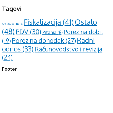
Tagovi
Ostalo
Fiskalizacija
(41)
Akcize, carine
(2)
(48)
PDV
(30)
Porez na dobit
Pitanja
(8)
Radni
Porez na dohodak
(27)
(19)
odnos
(33)
Računovodstvo i revizija
(24)
Footer
d.o.o. za računovodstvo, finansije i savjetovanje
Mehmeda Ahmedbegovića bb
75320 Gračanica
+387 35 703 760
+387 35 707 097