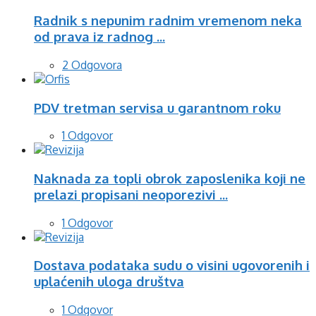
Radnik s nepunim radnim vremenom neka
od prava iz radnog ...
2 Odgovora
PDV tretman servisa u garantnom roku
1 Odgovor
Naknada za topli obrok zaposlenika koji ne
prelazi propisani neoporezivi ...
1 Odgovor
Dostava podataka sudu o visini ugovorenih i
uplaćenih uloga društva
1 Odgovor