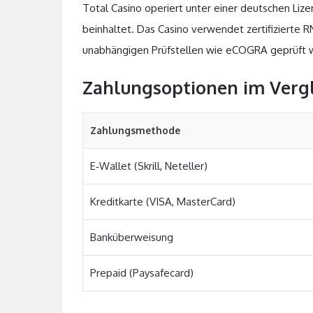
Total Casino operiert unter einer deutschen Lize
beinhaltet. Das Casino verwendet zertifiziert
unabhängigen Prüfstellen wie eCOGRA geprüft 
Zahlungsoptionen im Verg
Zahlungsmethode
E‑Wallet (Skrill, Neteller)
Kreditkarte (VISA, MasterCard)
Banküberweisung
Prepaid (Paysafecard)