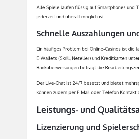
Alle Spiele laufen flüssig auf Smartphones und T
jederzeit und überall möglich ist.
Schnelle Auszahlungen un
Ein häufiges Problem bei Online‑Casinos ist die 
E‑Wallets (Skrill, Neteller) und Kreditkarten unt
Banküberweisungen beträgt die Bearbeitungszei
Der Live‑Chat ist 24/7 besetzt und bietet mehrsp
können zudem per E‑Mail oder Telefon Kontakt
Leistungs‑ und Qualitäts
Lizenzierung und Spielersc