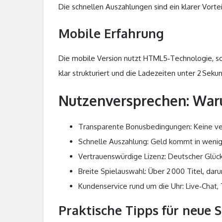
Die schnellen Auszahlungen sind ein klarer Vor
Mobile Erfahrung
Die mobile Version nutzt HTML5‑Technologie, sodas
klar strukturiert und die Ladezeiten unter 2 Seku
Nutzenversprechen: Warum
Transparente Bonusbedingungen: Keine ve
Schnelle Auszahlung: Geld kommt in wenig
Vertrauenswürdige Lizenz: Deutscher Glücks
Breite Spielauswahl: Über 2 000 Titel, daru
Kundenservice rund um die Uhr: Live‑Chat, 
Praktische Tipps für neue S