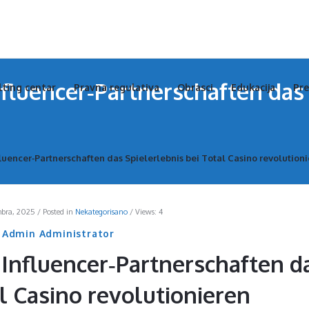
s
s
nfluencer‑Partnerschaften das 
lting centar
Pravna regulativa
Obrasci
Edukacija
Pre
igation
fluencer‑Partnerschaften das Spielerlebnis bei Total Casino revolution
mbra, 2025
Posted in
Nekategorisano
Views: 4
Admin Administrator
e Influencer‑Partnerschaften d
al Casino revolutionieren