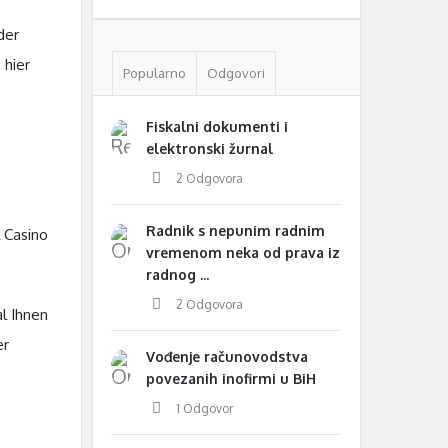
der
 hier
Popularno
Odgovori
Fiskalni dokumenti i
elektronski žurnal
2 Odgovora
Radnik s nepunim radnim
 Casino
vremenom neka od prava iz
radnog ...
2 Odgovora
l Ihnen
er
Vođenje računovodstva
povezanih inofirmi u BiH
1 Odgovor