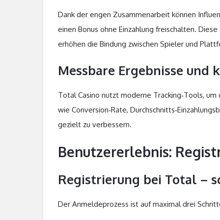
Dank der engen Zusammenarbeit können Influence
einen Bonus ohne Einzahlung freischalten. Diese 
erhöhen die Bindung zwischen Spieler und Plattf
Messbare Ergebnisse und k
Total Casino nutzt moderne Tracking‑Tools, um 
wie Conversion‑Rate, Durchschnitts‑Einzahlung
gezielt zu verbessern.
Benutzererlebnis: Regist
Registrierung bei Total – 
Der Anmeldeprozess ist auf maximal drei Schritte