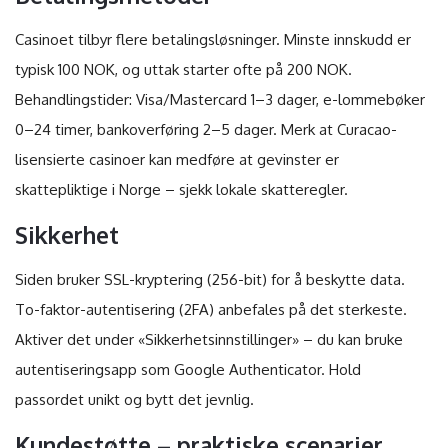
Casinoet tilbyr flere betalingsløsninger. Minste innskudd er
typisk 100 NOK, og uttak starter ofte på 200 NOK.
Behandlingstider: Visa/Mastercard 1–3 dager, e-lommebøker
0–24 timer, bankoverføring 2–5 dager. Merk at Curacao-
lisensierte casinoer kan medføre at gevinster er
skattepliktige i Norge – sjekk lokale skatteregler.
Sikkerhet
Siden bruker SSL-kryptering (256-bit) for å beskytte data.
To-faktor-autentisering (2FA) anbefales på det sterkeste.
Aktiver det under «Sikkerhetsinnstillinger» – du kan bruke
autentiseringsapp som Google Authenticator. Hold
passordet unikt og bytt det jevnlig.
Kundestøtte – praktiske scenarier