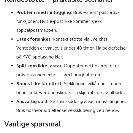
Problem med innlogging:
Bruk «Glemt passord»-
funksjonen. Hvis e-post ikke kommer, sjekk
søppelpostmappen.
Uttak forsinket:
Kontakt støtte via live chat.
Ventetiden er vanligvis under 48 timer. Ha bekreftelse
på KYC-opplasting klar.
Spill som ikke laster:
Oppdater nettleseren eller
prøv en annen enhet. Tøm hurtigbufferen.
Bonus ikke kreditert:
Sjekk bonusvilkårene – noen
bonuser krever bonuskode. Ta skjermbilde av tilbudet.
Ansvarlig spill:
Sett innskuddsgrenser i innstillingene.
Bruk tidsavbrudd eller selvekskludering ved behov.
Vanlige spørsmål