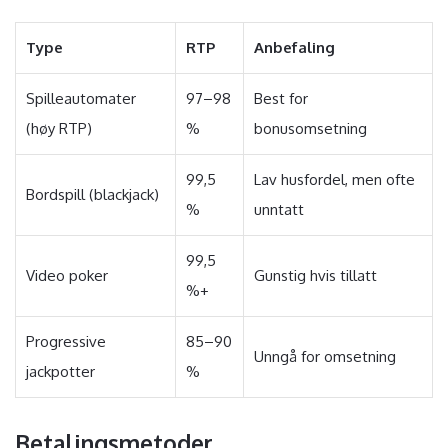
Type
RTP
Anbefaling
Spilleautomater
97–98
Best for
(høy RTP)
%
bonusomsetning
99,5
Lav husfordel, men ofte
Bordspill (blackjack)
%
unntatt
99,5
Video poker
Gunstig hvis tillatt
%+
Progressive
85–90
Unngå for omsetning
jackpotter
%
Betalingsmetoder