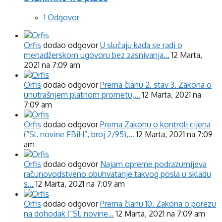
1 Odgovor
Orfis
dodao odgovor
U slučaju kada se radi o
menadžerskom ugovoru bez zasnivanja…
12 Marta,
2021 na 7:09 am
Orfis
dodao odgovor
Prema članu 2. stav 3. Zakona o
unutrašnjem platnom prometu,…
12 Marta, 2021 na
7:09 am
Orfis
dodao odgovor
Prema Zakonu o kontroli cijena
(“Sl. novine FBiH”, broj 2/95),…
12 Marta, 2021 na 7:09
am
Orfis
dodao odgovor
Najam opreme podrazumijeva
računovodstveno obuhvatanje takvog posla u skladu
s…
12 Marta, 2021 na 7:09 am
Orfis
dodao odgovor
Prema članu 10. Zakona o porezu
na dohodak (“Sl. novine…
12 Marta, 2021 na 7:09 am