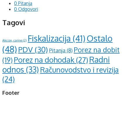
0 Pitanja
0 Odgovori
Tagovi
Ostalo
Fiskalizacija
(41)
Akcize, carine
(2)
(48)
PDV
(30)
Porez na dobit
Pitanja
(8)
Radni
Porez na dohodak
(27)
(19)
odnos
(33)
Računovodstvo i revizija
(24)
Footer
d.o.o. za računovodstvo, finansije i savjetovanje
Mehmeda Ahmedbegovića bb