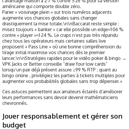
l’avantage maison à 2·7 % contre 5·26 % pour sa version
américaine qui comporte double zéro.
Parier « voisinage plein » sur trois numéros adjacents
augmente vos chances globales sans changer
drastiquement la mise totale.\n\nBaccarat reste simple :
misez toujours « banker » car elle possède un edge≈1·06 %
contre « player »≈1·24 %. Le craps n’est pas très répandu
chez tous les opérateurs mais certaines salles live
proposent « Pass Line » où une bonne compréhension du
tirage initial maximise vos chances dès le premier
lancer.\n\nStratégies rapides pour le vidéo poker & bingo →
VPK Jacks or Better conseille “draw four low cards”
lorsqu’un pair déjà présent assure ≥99 % RTP ; quant au
bingo online , privilégiez les parties à tickets multiples pour
augmenter vos probabilités globales sans trop dépenser. »
Ces astuces permettent aux amateurs éclairés d’améliorer
leurs performances sans devoir devenir mathématiciens
chevronnés.
Jouer responsablement et gérer son
budget