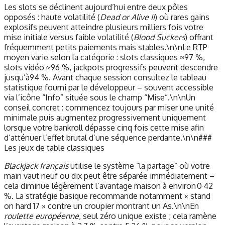
Les slots se déclinent aujourd’hui entre deux pôles
opposés : haute volatilité (
Dead or Alive II
) où rares gains
explosifs peuvent atteindre plusieurs milliers fois votre
mise initiale versus faible volatilité (
Blood Suckers
) offrant
fréquemment petits paiements mais stables.\n\nLe RTP
moyen varie selon la catégorie : slots classiques ≈97 %,
slots vidéo ≈96 %, jackpots progressifs peuvent descendre
jusqu’à94 %. Avant chaque session consultez le tableau
statistique fourni par le développeur – souvent accessible
via l’icône “Info” située sous le champ “Mise”.\n\nUn
conseil concret : commencez toujours par miser une unité
minimale puis augmentez progressivement uniquement
lorsque votre bankroll dépasse cinq fois cette mise afin
d’atténuer l’effet brutal d’une séquence perdante.\n\n###
Les jeux de table classiques
Blackjack français
utilise le système “la partage” où votre
main vaut neuf ou dix peut être séparée immédiatement –
cela diminue légèrement l’avantage maison à environ 0·42
%. La stratégie basique recommande notamment « stand
on hard 17 » contre un croupier montrant un As.\n\nEn
roulette européenne
, seul zéro unique existe ; cela ramène