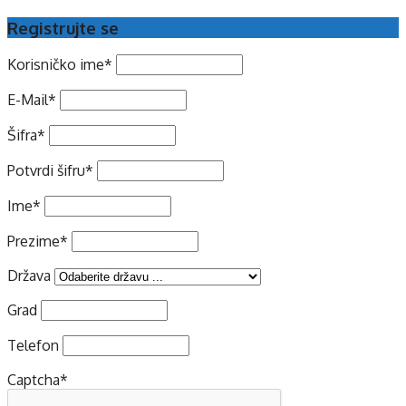
Registrujte se
Korisničko ime
*
E-Mail
*
Šifra
*
Potvrdi šifru
*
Ime
*
Prezime
*
Država
Grad
Telefon
Captcha
*