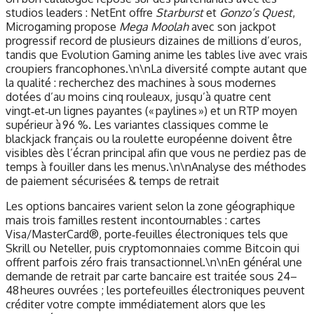
studios leaders : NetEnt offre
Starburst
et
Gonzo’s Quest
,
Microgaming propose
Mega Moolah
avec son jackpot
progressif record de plusieurs dizaines de millions d’euros,
tandis que Evolution Gaming anime les tables live avec vrais
croupiers francophones.\n\nLa diversité compte autant que
la qualité : recherchez des machines à sous modernes
dotées d’au moins cinq rouleaux, jusqu’à quatre cent
vingt‑et‑un lignes payantes (« paylines ») et un RTP moyen
supérieur à 96 %. Les variantes classiques comme le
blackjack français ou la roulette européenne doivent être
visibles dès l’écran principal afin que vous ne perdiez pas de
temps à fouiller dans les menus.\n\nAnalyse des méthodes
de paiement sécurisées & temps de retrait
Les options bancaires varient selon la zone géographique
mais trois familles restent incontournables : cartes
Visa/MasterCard®, porte‑feuilles électroniques tels que
Skrill ou Neteller, puis cryptomonnaies comme Bitcoin qui
offrent parfois zéro frais transactionnel.\n\nEn général une
demande de retrait par carte bancaire est traitée sous 24–
48 heures ouvrées ; les portefeuilles électroniques peuvent
créditer votre compte immédiatement alors que les