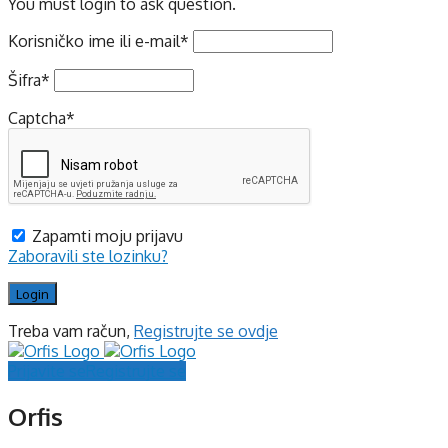
You must login to ask question.
Korisničko ime ili e-mail
*
Šifra
*
Captcha
*
Zapamti moju prijavu
Zaboravili ste lozinku?
Treba vam račun,
Registrujte se ovdje
Prijavite se
Registrujte se
Orfis