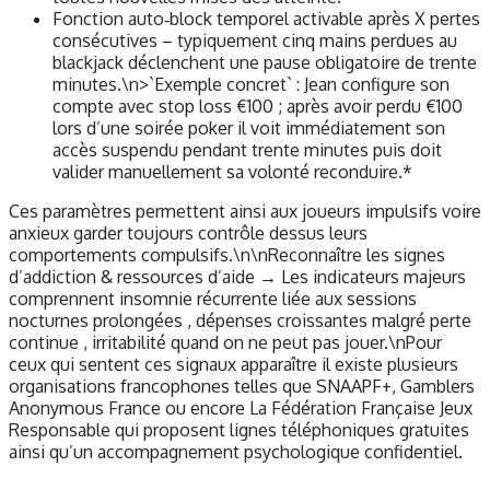
Fonction auto‑block temporel activable après X pertes
consécutives – typiquement cinq mains perdues au
blackjack déclenchent une pause obligatoire de trente
minutes.\n>`Exemple concret` : Jean configure son
compte avec stop loss €100 ; après avoir perdu €100
lors d’une soirée poker il voit immédiatement son
accès suspendu pendant trente minutes puis doit
valider manuellement sa volonté reconduire.*
Ces paramètres permettent ainsi aux joueurs impulsifs voire
anxieux garder toujours contrôle dessus leurs
comportements compulsifs.\n\nReconnaître les signes
d’addiction & ressources d’aide → Les indicateurs majeurs
comprennent insomnie récurrente liée aux sessions
nocturnes prolongées , dépenses croissantes malgré perte
continue , irritabilité quand on ne peut pas jouer.\nPour
ceux qui sentent ces signaux apparaître il existe plusieurs
organisations francophones telles que SNAAPF+, Gamblers
Anonymous France ou encore La Fédération Française Jeux
Responsable qui proposent lignes téléphoniques gratuites
ainsi qu’un accompagnement psychologique confidentiel.