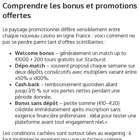
Comprendre les bonus et promotions
offertes
Le paysage promotionnel diffère sensiblement entre
chaque nouveau casino en ligne France ; voici comment ne
pas se perdre parmi tant d’offres scintillantes :
Welcome bonus
– généralement un match up to
€1000 + 200 tours gratuits sur
Starburst
.
Dépo‑match
– souvent proposé chaque semaine sur
deux dépôts consécutifs avec multipliers variant entre
x50% и x100%.
Cash‑back
– remboursement quotidien allant
jusqu’à 15 % sur vos pertes nettes pendant une
période donnée.
Bonus sans dépôt
– petite somme (€10–€20)
créditée immédiatement après inscription sans
exigence financière préliminaire ; idéal pour tester une
plateforme avant tout engagement réel.«
Les conditions cachées sont surtout liées au wagering : il
faut multiplier le montant reçu par un facteur compris