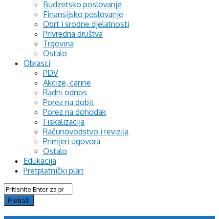
Budzetsko poslovanje
Finansijsko poslovanje
Obrt i srodne djelatnosti
Privredna društva
Trgovina
Ostalo
Obrasci
PDV
Akcize, carine
Radni odnos
Porez na dobit
Porez na dohodak
Fiskalizacija
Računovodstvo i revizija
Primjeri ugovora
Ostalo
Edukacija
Pretplatnički plan