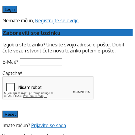
Nemate račun,
Registrujte se ovdje
Zaboravili ste lozinku
Izgubili ste lozinku? Unesite svoju adresu e-pošte. Dobit
ćete vezu i stvorit ćete novu lozinku putem e-pošte.
E-Mail
*
Captcha
*
Imate račun?
Prijavite se sada