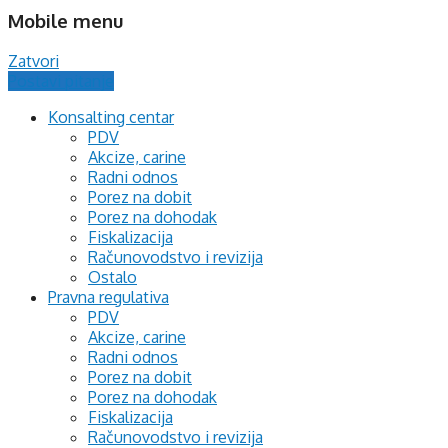
Mobile menu
Zatvori
Postavi pitanje
Konsalting centar
PDV
Akcize, carine
Radni odnos
Porez na dobit
Porez na dohodak
Fiskalizacija
Računovodstvo i revizija
Ostalo
Pravna regulativa
PDV
Akcize, carine
Radni odnos
Porez na dobit
Porez na dohodak
Fiskalizacija
Računovodstvo i revizija