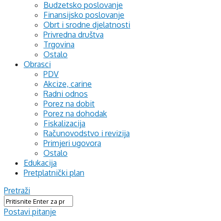
Budzetsko poslovanje
Finansijsko poslovanje
Obrt i srodne djelatnosti
Privredna društva
Trgovina
Ostalo
Obrasci
PDV
Akcize, carine
Radni odnos
Porez na dobit
Porez na dohodak
Fiskalizacija
Računovodstvo i revizija
Primjeri ugovora
Ostalo
Edukacija
Pretplatnički plan
Pretraži
Postavi pitanje