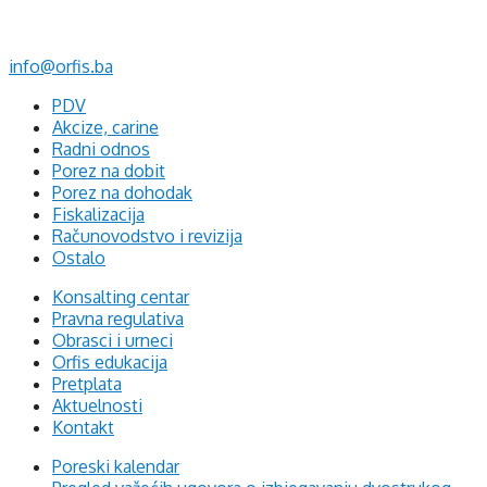
75320 Gračanica
+387 35 703 760
+387 35 707 097
info@orfis.ba
PDV
Akcize, carine
Radni odnos
Porez na dobit
Porez na dohodak
Fiskalizacija
Računovodstvo i revizija
Ostalo
Konsalting centar
Pravna regulativa
Obrasci i urneci
Orfis edukacija
Pretplata
Aktuelnosti
Kontakt
Poreski kalendar