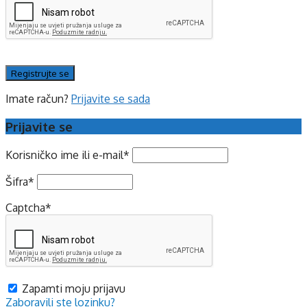
Imate račun?
Prijavite se sada
Prijavite se
Korisničko ime ili e-mail
*
Šifra
*
Captcha
*
Zapamti moju prijavu
Zaboravili ste lozinku?