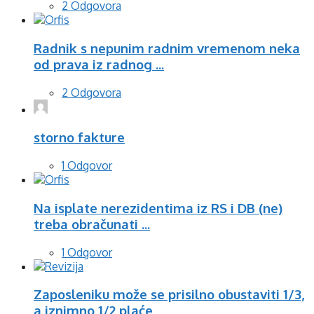
2 Odgovora
Radnik s nepunim radnim vremenom neka
od prava iz radnog ...
2 Odgovora
storno fakture
1 Odgovor
Na isplate nerezidentima iz RS i DB (ne)
treba obračunati ...
1 Odgovor
Zaposleniku može se prisilno obustaviti 1/3,
a iznimno 1/2 plaće