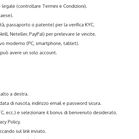
 legale (controllare Termini e Condizioni).
paese).
tà, passaporto o patente) per la verifica KYC.
rill, Neteller, PayPal) per prelevare le vincite.
ivo moderno (PC, smartphone, tablet).
 può avere un solo account.
 alto a destra.
ta di nascita, indirizzo email e password sicura.
TC, ecc.) e selezionare il bonus di benvenuto desiderato.
acy Policy.
iccando sul link inviato.