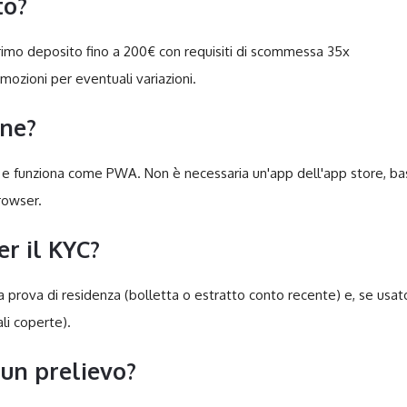
to?
rimo deposito fino a 200€ con requisiti di scommessa 35x
ozioni per eventuali variazioni.
one?
e e funziona come PWA. Non è necessaria un'app dell'app store, ba
rowser.
r il KYC?
a prova di residenza (bolletta o estratto conto recente) e, se usat
li coperte).
un prelievo?