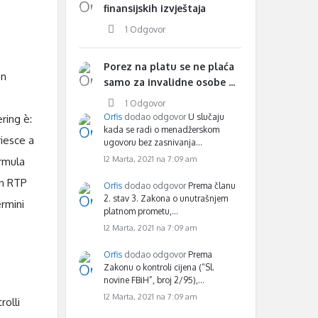
finansijskih izvještaja
1 Odgovor
Porez na platu se ne plaća
un
samo za invalidne osobe ...
1 Odgovor
Orfis
dodao odgovor
U slučaju
ring è:
kada se radi o menadžerskom
riesce a
ugovoru bez zasnivanja…
12 Marta, 2021 na 7:09 am
ormula
on RTP
Orfis
dodao odgovor
Prema članu
2. stav 3. Zakona o unutrašnjem
rmini
platnom prometu,…
12 Marta, 2021 na 7:09 am
Orfis
dodao odgovor
Prema
Zakonu o kontroli cijena (“Sl.
novine FBiH”, broj 2/95),…
12 Marta, 2021 na 7:09 am
rolli