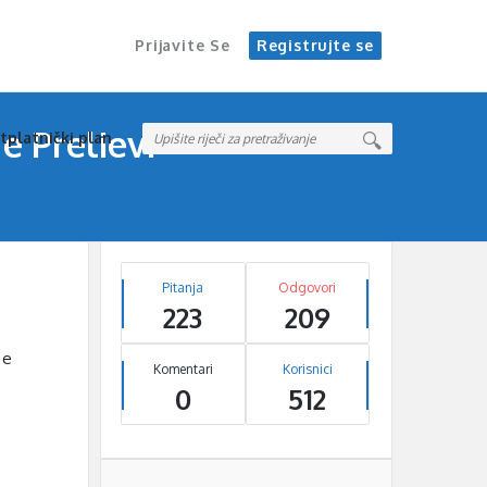
Prijavite Se
Registrujte se
e Prelievi
tplatnički plan
Sidebar
Stats
Pitanja
Odgovori
223
209
 e
Komentari
Korisnici
0
512