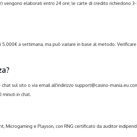
ller) vengono elaborati entro 24 ore; le carte di credito richiedono 3-
di 5.000€ a settimana, ma può variare in base al metodo. Verificare 
za?
ve chat sul sito o via email all'indirizzo support@casino-mania.eu.com
 minuti in chat.
Ent, Microgaming e Playson, con RNG certificato da auditor indipende