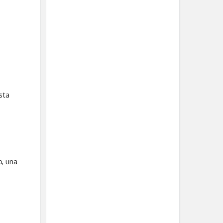
sta
o, una