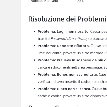
Bonifico Bancario
25€
Risoluzione dei Problemi
Problema: Login non riuscito.
Causa: pas
tramite
Password dimenticata
; se bloccato
Problema: Deposito rifiutato.
Causa: lim
limiti nel conto; provare un altro metodo (S
Problema: Prelievo in sospeso da più d
caricare i documenti nell'area personale; 
Problema: Bonus non accreditato.
Causa
verificare di aver inserito il codice (se rich
Problema: Gioco non si carica.
Causa: br
cache e cookie; provare un altro dispositiv