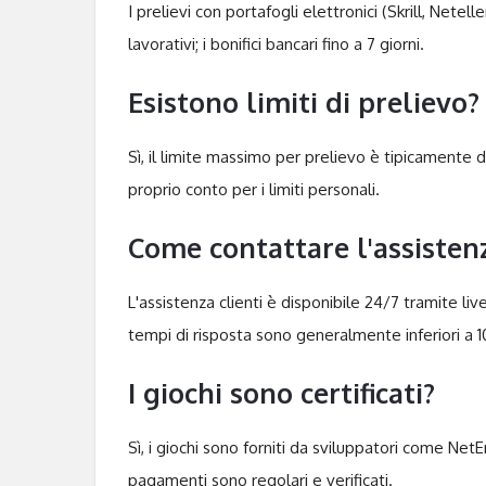
I prelievi con portafogli elettronici (Skrill, Nete
lavorativi; i bonifici bancari fino a 7 giorni.
Esistono limiti di prelievo?
Sì, il limite massimo per prelievo è tipicamente 
proprio conto per i limiti personali.
Come contattare l'assisten
L'assistenza clienti è disponibile 24/7 tramite li
tempi di risposta sono generalmente inferiori a 10
I giochi sono certificati?
Sì, i giochi sono forniti da sviluppatori come Net
pagamenti sono regolari e verificati.