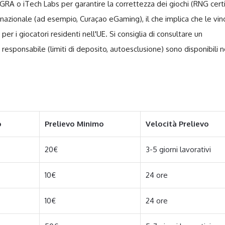
RA o iTech Labs per garantire la correttezza dei giochi (RNG certi
ernazionale (ad esempio, Curaçao eGaming), il che implica che le vin
r i giocatori residenti nell'UE. Si consiglia di consultare un
 responsabile (limiti di deposito, autoesclusione) sono disponibili n
o
Prelievo Minimo
Velocità Prelievo
20€
3-5 giorni lavorativi
10€
24 ore
10€
24 ore