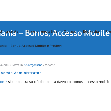
s
s
Mania – Bonus, Accesso Mobile 
lting centar
Pravna regulativa
Obrasci
Edukacija
Pre
igation
ania – Bonus, Accesso Mobile e Prelievi
la, 2018
Posted in
Nekategorisano
Views: 2
Admin Administrator
.com/
si concentra su ciò che conta davvero: bonus, accesso mobile