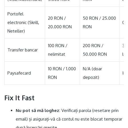
Portofel
20 RON /
50 RON / 25.000
electronic (Skrill,
0-
20.000 RON
RON
Neteller)
100 RON /
200 RON /
3-7
Transfer bancar
nelimitat
50.000 RON
lu
10 RON / 1.000
N/A (doar
Paysafecard
In
RON
depozit)
Fix It Fast
Nu pot să mă loghez:
Verificați parola (resetare prin
email) și asigurați-vă că contul nu este blocat temporar
după încercări greșite.