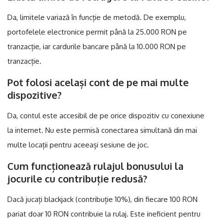
Da, limitele variază în funcție de metodă. De exemplu,
portofelele electronice permit până la 25.000 RON pe
tranzacție, iar cardurile bancare până la 10.000 RON pe
tranzacție.
Pot folosi același cont de pe mai multe
dispozitive?
Da, contul este accesibil de pe orice dispozitiv cu conexiune
la internet. Nu este permisă conectarea simultană din mai
multe locații pentru aceeași sesiune de joc.
Cum funcționează rulajul bonusului la
jocurile cu contribuție redusă?
Dacă jucați blackjack (contribuție 10%), din fiecare 100 RON
pariat doar 10 RON contribuie la rulaj. Este ineficient pentru