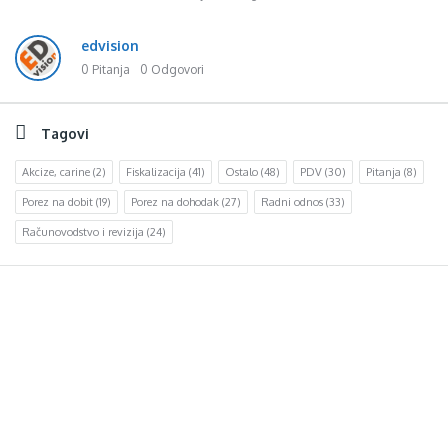
edvision
0 Pitanja
0 Odgovori
Tagovi
Akcize, carine
(2)
Fiskalizacija
(41)
Ostalo
(48)
PDV
(30)
Pitanja
(8)
Porez na dobit
(19)
Porez na dohodak
(27)
Radni odnos
(33)
Računovodstvo i revizija
(24)
Footer
d.o.o. za računovodstvo, finansije i savjetovanje
Mehmeda Ahmedbegovića bb
75320 Gračanica
+387 35 703 760
+387 35 707 097