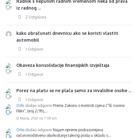
Radnik s nepunim radnim vremenom neka od prava
iz radnog ...
2 Odgovora
kako obračunati dnevnicu ako se koristi vlastiti
automobil
1 Odgovor
Obaveza konsolidacije finansijskih izvještaja
1 Odgovor
Porez na platu se ne plaća samo za invalidne osobe ...
1 Odgovor
Orfis
dodao odgovor
Prema Zakonu o kontroli cijena (“Sl. novine
FBiH”, broj 2/95),…
12 Marta, 2021 na 7:09 am
Orfis
dodao odgovor
Najam opreme podrazumijeva
računovodstveno obuhvatanje takvog posla u skladu s…