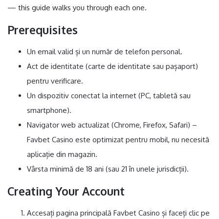
— this guide walks you through each one.
Prerequisites
Un email valid și un număr de telefon personal.
Act de identitate (carte de identitate sau pașaport)
pentru verificare.
Un dispozitiv conectat la internet (PC, tabletă sau
smartphone).
Navigator web actualizat (Chrome, Firefox, Safari) –
Favbet Casino este optimizat pentru mobil, nu necesită
aplicație din magazin.
Vârsta minimă de 18 ani (sau 21 în unele jurisdicții).
Creating Your Account
Accesați pagina principală Favbet Casino și faceți clic pe