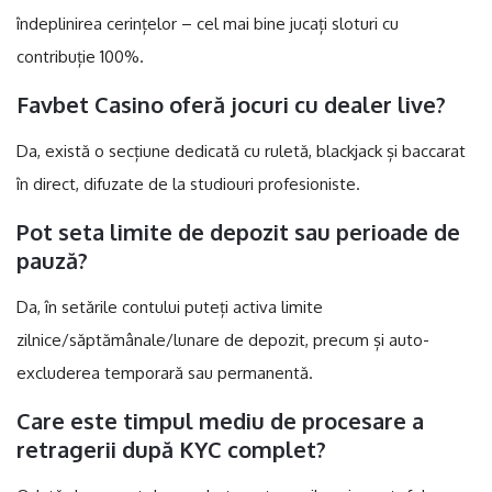
îndeplinirea cerințelor – cel mai bine jucați sloturi cu
contribuție 100%.
Favbet Casino oferă jocuri cu dealer live?
Da, există o secțiune dedicată cu ruletă, blackjack și baccarat
în direct, difuzate de la studiouri profesioniste.
Pot seta limite de depozit sau perioade de
pauză?
Da, în setările contului puteți activa limite
zilnice/săptămânale/lunare de depozit, precum și auto-
excluderea temporară sau permanentă.
Care este timpul mediu de procesare a
retragerii după KYC complet?