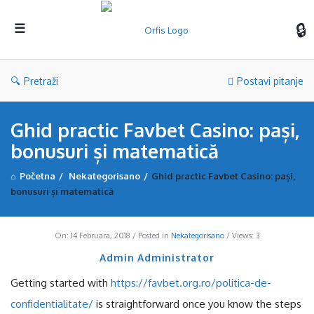
Orf
Pretraži
Postavi pitanje
Ghid practic Favbet Casino: pași,
bonusuri și matematică
Početna
/
Nekategorisano
/
Ghid practic Favbet Casino: pași,
bonusuri și matematică
On:
14 Februara, 2018
Posted in
Nekategorisano
Views: 3
Admin Administrator
Getting started with
https://favbet.org.ro/politica-de-
confidentialitate/
is straightforward once you know the steps