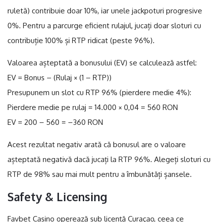
ruletă) contribuie doar 10%, iar unele jackpoturi progresive
0%. Pentru a parcurge eficient rulajul, jucați doar sloturi cu
contribuție 100% și RTP ridicat (peste 96%).
Valoarea așteptată a bonusului (EV) se calculează astfel:
EV = Bonus – (Rulaj × (1 – RTP))
Presupunem un slot cu RTP 96% (pierdere medie 4%):
Pierdere medie pe rulaj = 14.000 × 0,04 = 560 RON
EV = 200 – 560 = –360 RON
Acest rezultat negativ arată că bonusul are o valoare
așteptată negativă dacă jucați la RTP 96%. Alegeți sloturi cu
RTP de 98% sau mai mult pentru a îmbunătăți șansele.
Safety & Licensing
Favbet Casino operează sub licență Curaçao, ceea ce