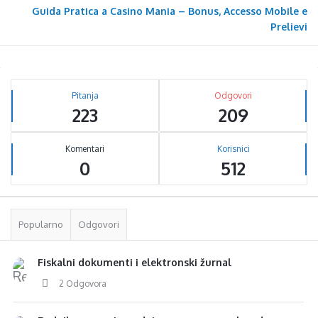
Guida Pratica a Casino Mania – Bonus, Accesso Mobile e
Prelievi
Sidebar
Stats
Pitanja
Odgovori
223
209
Komentari
Korisnici
0
512
Popularno
Odgovori
Fiskalni dokumenti i elektronski žurnal
2 Odgovora