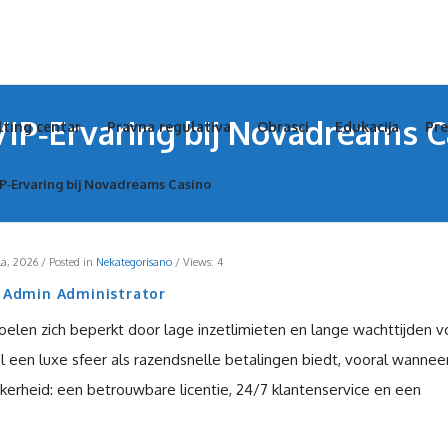
s
s
VIP‑Ervaring bij Novadreams 
lting centar
Pravna regulativa
Obrasci
Edukacija
Pre
igation
IP‑Ervaring bij Novadreams Casino
la, 2026
Posted in
Nekategorisano
Views: 4
Admin Administrator
voelen zich beperkt door lage inzetlimieten en lange wachttijden v
 een luxe sfeer als razendsnelle betalingen biedt, vooral wannee
ekerheid: een betrouwbare licentie, 24/7 klantenservice en een