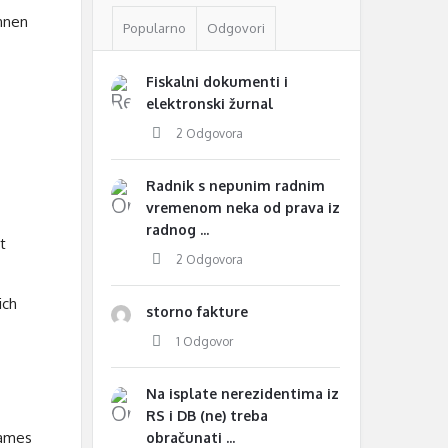
nnen
Popularno
Odgovori
Fiskalni dokumenti i
elektronski žurnal
2 Odgovora
Radnik s nepunim radnim
vremenom neka od prava iz
radnog ...
t
2 Odgovora
ich
storno fakture
1 Odgovor
Na isplate nerezidentima iz
RS i DB (ne) treba
names
obračunati ...