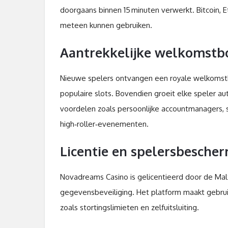
doorgaans binnen 15 minuten verwerkt. Bitcoin,
meteen kunnen gebruiken.
Aantrekkelijke welkomstb
Nieuwe spelers ontvangen een royale welkomstbo
populaire slots. Bovendien groeit elke speler a
voordelen zoals persoonlijke accountmanagers, s
high‑roller‑evenementen.
Licentie en spelersbesche
Novadreams Casino is gelicentieerd door de Malta 
gegevensbeveiliging. Het platform maakt gebrui
zoals stortingslimieten en zelfuitsluiting.