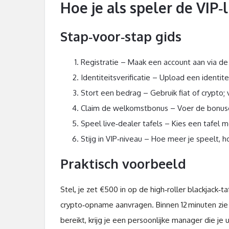
Hoe je als speler de VIP‑
Stap‑voor‑stap gids
Registratie – Maak een account aan via de 
Identiteitsverificatie – Upload een identit
Stort een bedrag – Gebruik fiat of crypto; 
Claim de welkomstbonus – Voer de bonusc
Speel live‑dealer tafels – Kies een tafel 
Stijg in VIP‑niveau – Hoe meer je speelt, 
Praktisch voorbeeld
Stel, je zet €500 in op de high‑roller blackjack‑
crypto‑opname aanvragen. Binnen 12 minuten zie j
bereikt, krijg je een persoonlijke manager die je