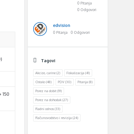
0 Pitanja
0 Odgovori
edvision
0 Pitanja
0 Odgovori
)
Tagovi
Akcize, carine
(2)
Fiskalizacija
(41)
Ostalo
(48)
PDV
(30)
Pitanja
(8)
Porez na dobit
(19)
+ 150
Porez na dohodak
(27)
Radni odnos
(33)
Računovodstvo i revizija
(24)