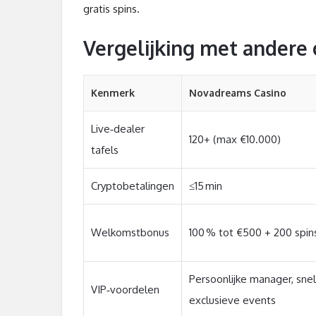
gratis spins.
Vergelijking met andere 
Kenmerk
Novadreams Casino
Live‑dealer
120+ (max €10.000)
tafels
Cryptobetalingen
≤15 min
Welkomstbonus
100 % tot €500 + 200 spin
Persoonlijke manager, snel
VIP‑voordelen
exclusieve events