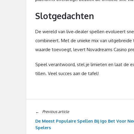
Slotgedachten
De wereld van live‑dealer spellen evolueert snel
combineert. Met de unieke mix van uitgebreide 
waarde toevoegt, levert Novadreams Casino pre
Speel verantwoord, stel je limieten en laat de e
tillen. Veel succes aan de tafel!
Previous article
De Meest Populaire Spellen Bij Igo Bet Voor N
Spelers