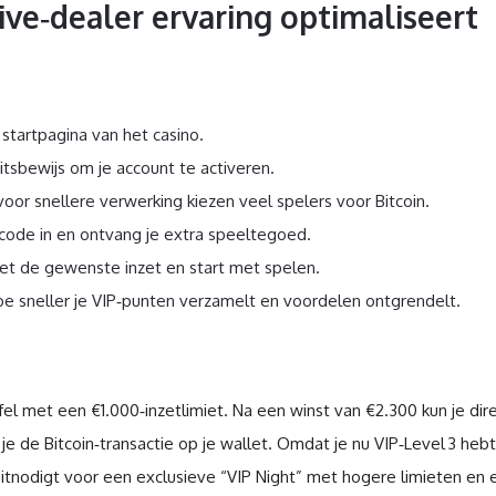
live‑dealer ervaring optimaliseert
startpagina van het casino.
eitsbewijs om je account te activeren.
voor snellere verwerking kiezen veel spelers voor Bitcoin.
ode in en ontvang je extra speeltegoed.
met de gewenste inzet en start met spelen.
hoe sneller je VIP‑punten verzamelt en voordelen ontgrendelt.
tafel met een €1.000‑inzetlimiet. Na een winst van €2.300 kun je dir
e de Bitcoin‑transactie op je wallet. Omdat je nu VIP‑Level 3 hebt
 uitnodigt voor een exclusieve “VIP Night” met hogere limieten en 