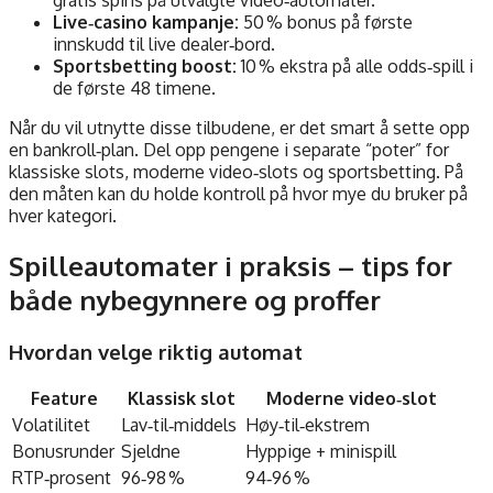
Live‑casino kampanje:
50 % bonus på første
innskudd til live dealer‑bord.
Sportsbetting boost:
10 % ekstra på alle odds‑spill i
de første 48 timene.
Når du vil utnytte disse tilbudene, er det smart å sette opp
en bankroll‑plan. Del opp pengene i separate “poter” for
klassiske slots, moderne video‑slots og sportsbetting. På
den måten kan du holde kontroll på hvor mye du bruker på
hver kategori.
Spilleautomater i praksis – tips for
både nybegynnere og proffer
Hvordan velge riktig automat
Feature
Klassisk slot
Moderne video‑slot
Volatilitet
Lav‑til‑middels
Høy‑til‑ekstrem
Bonusrunder
Sjeldne
Hyppige + minispill
RTP‑prosent
96‑98 %
94‑96 %