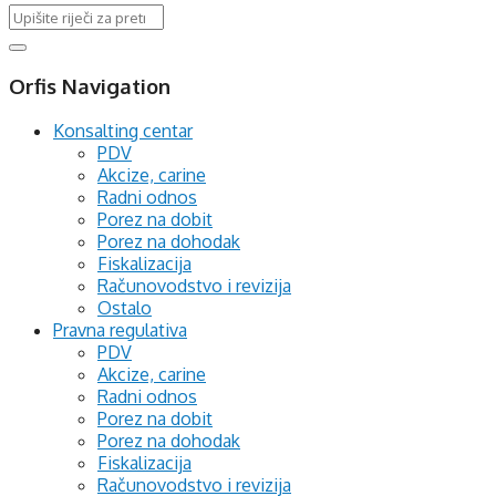
Orfis Navigation
Konsalting centar
PDV
Akcize, carine
Radni odnos
Porez na dobit
Porez na dohodak
Fiskalizacija
Računovodstvo i revizija
Ostalo
Pravna regulativa
PDV
Akcize, carine
Radni odnos
Porez na dobit
Porez na dohodak
Fiskalizacija
Računovodstvo i revizija