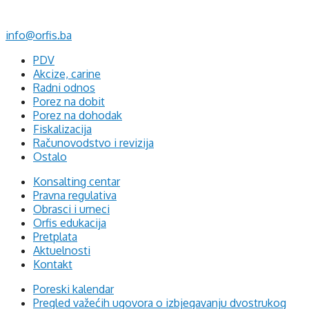
+387 35 703 760
+387 35 707 097
info@orfis.ba
PDV
Akcize, carine
Radni odnos
Porez na dobit
Porez na dohodak
Fiskalizacija
Računovodstvo i revizija
Ostalo
Konsalting centar
Pravna regulativa
Obrasci i urneci
Orfis edukacija
Pretplata
Aktuelnosti
Kontakt
Poreski kalendar
Pregled važećih ugovora o izbjegavanju dvostrukog