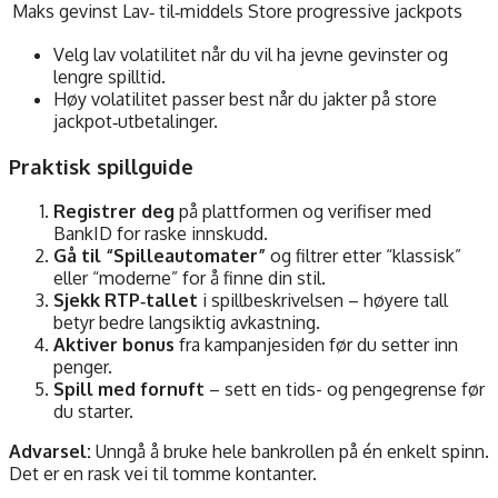
Maks gevinst
Lav‑ til‑middels
Store progressive jackpots
Velg lav volatilitet når du vil ha jevne gevinster og
lengre spilltid.
Høy volatilitet passer best når du jakter på store
jackpot‑utbetalinger.
Praktisk spillguide
Registrer deg
på plattformen og verifiser med
BankID for raske innskudd.
Gå til “Spilleautomater”
og filtrer etter “klassisk”
eller “moderne” for å finne din stil.
Sjekk RTP‑tallet
i spillbeskrivelsen – høyere tall
betyr bedre langsiktig avkastning.
Aktiver bonus
fra kampanjesiden før du setter inn
penger.
Spill med fornuft
– sett en tids- og pengegrense før
du starter.
Advarsel:
Unngå å bruke hele bankrollen på én enkelt spinn.
Det er en rask vei til tomme kontanter.