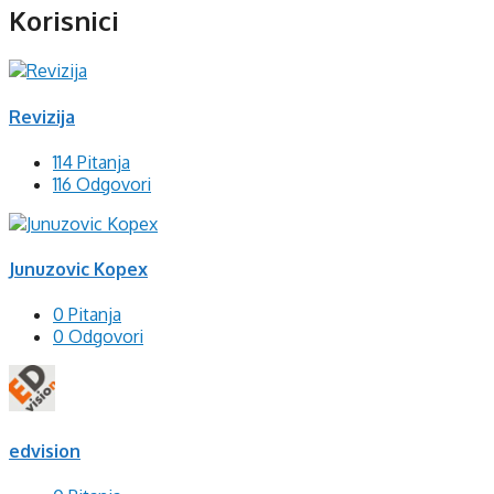
Korisnici
Revizija
114 Pitanja
116 Odgovori
Junuzovic Kopex
0 Pitanja
0 Odgovori
edvision