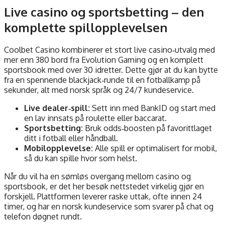
Live casino og sportsbetting – den
komplette spillopplevelsen
Coolbet Casino kombinerer et stort live casino‑utvalg med
mer enn 380 bord fra Evolution Gaming og en komplett
sportsbook med over 30 idretter. Dette gjør at du kan bytte
fra en spennende blackjack‑runde til en fotballkamp på
sekunder, alt med norsk språk og 24/7 kundeservice.
Live dealer‑spill:
Sett inn med BankID og start med
en lav innsats på roulette eller baccarat.
Sportsbetting:
Bruk odds‑boosten på favorittlaget
ditt i fotball eller håndball.
Mobilopplevelse:
Alle spill er optimalisert for mobil,
så du kan spille hvor som helst.
Når du vil ha en sømløs overgang mellom casino og
sportsbook, er det her besøk nettstedet virkelig gjør en
forskjell. Plattformen leverer raske uttak, ofte innen 24
timer, og har en norsk kundeservice som svarer på chat og
telefon døgnet rundt.