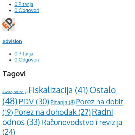
0 Pitanja
0 Odgovori
edvision
0 Pitanja
0 Odgovori
Tagovi
Ostalo
Fiskalizacija
(41)
Akcize, carine
(2)
(48)
PDV
(30)
Porez na dobit
Pitanja
(8)
Radni
Porez na dohodak
(27)
(19)
odnos
(33)
Računovodstvo i revizija
(24)