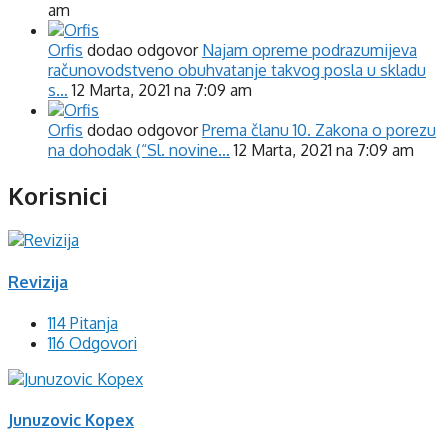
am
Orfis
dodao odgovor
Najam opreme podrazumijeva
računovodstveno obuhvatanje takvog posla u skladu
s…
12 Marta, 2021 na 7:09 am
Orfis
dodao odgovor
Prema članu 10. Zakona o porezu
na dohodak (“Sl. novine…
12 Marta, 2021 na 7:09 am
Korisnici
Revizija
114 Pitanja
116 Odgovori
Junuzovic Kopex