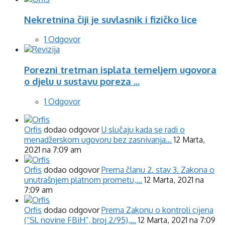
Nekretnina čiji je suvlasnik i fizičko lice
1 Odgovor
Porezni tretman isplata temeljem ugovora
o djelu u sustavu poreza ...
1 Odgovor
Orfis
dodao odgovor
U slučaju kada se radi o
menadžerskom ugovoru bez zasnivanja…
12 Marta,
2021 na 7:09 am
Orfis
dodao odgovor
Prema članu 2. stav 3. Zakona o
unutrašnjem platnom prometu,…
12 Marta, 2021 na
7:09 am
Orfis
dodao odgovor
Prema Zakonu o kontroli cijena
(“Sl. novine FBiH”, broj 2/95),…
12 Marta, 2021 na 7:09