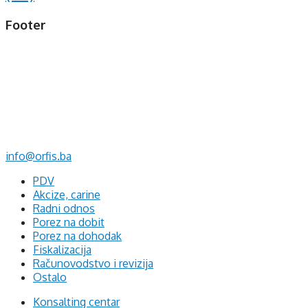
Footer
d.o.o. za računovodstvo, finansije i savjetovanje
Mehmeda Ahmedbegovića bb
75320 Gračanica
+387 35 703 760
+387 35 707 097
info@orfis.ba
PDV
Akcize, carine
Radni odnos
Porez na dobit
Porez na dohodak
Fiskalizacija
Računovodstvo i revizija
Ostalo
Konsalting centar