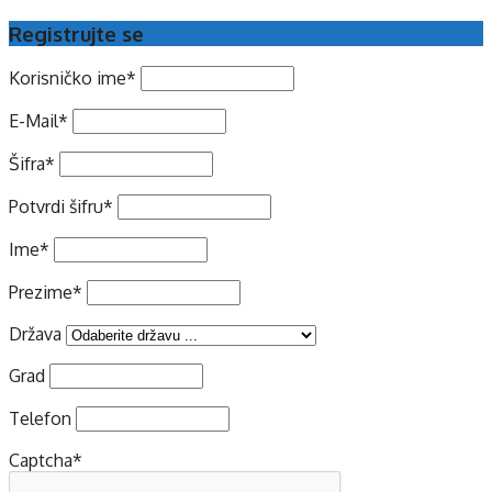
Registrujte se
Korisničko ime
*
E-Mail
*
Šifra
*
Potvrdi šifru
*
Ime
*
Prezime
*
Država
Grad
Telefon
Captcha
*