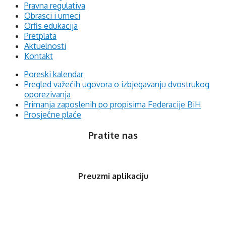
Pravna regulativa
Obrasci i urneci
Orfis edukacija
Pretplata
Aktuelnosti
Kontakt
Poreski kalendar
Pregled važećih ugovora o izbjegavanju dvostrukog
oporezivanja
Primanja zaposlenih po propisima Federacije BiH
Prosječne plaće
Pratite nas
Preuzmi aplikaciju