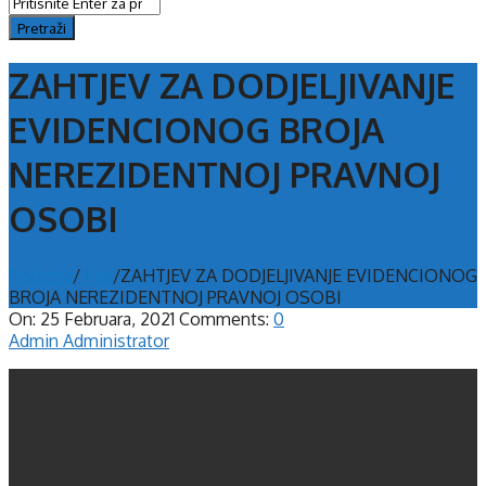
ZAHTJEV ZA DODJELJIVANJE
EVIDENCIONOG BROJA
NEREZIDENTNOJ PRAVNOJ
OSOBI
Početna
/
File
/
ZAHTJEV ZA DODJELJIVANJE EVIDENCIONOG
BROJA NEREZIDENTNOJ PRAVNOJ OSOBI
On:
25 Februara, 2021
Comments:
0
Admin Administrator