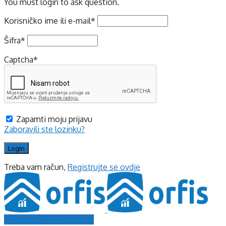
You must login to ask question.
Korisničko ime ili e-mail
*
Šifra
*
Captcha
*
Zapamti moju prijavu
Zaboravili ste lozinku?
Treba vam račun,
Registrujte se ovdje
Prijavite se
Registrujte se