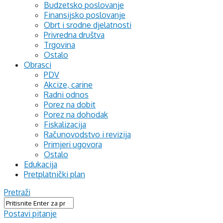
Budzetsko poslovanje
Finansijsko poslovanje
Obrt i srodne djelatnosti
Privredna društva
Trgovina
Ostalo
Obrasci
PDV
Akcize, carine
Radni odnos
Porez na dobit
Porez na dohodak
Fiskalizacija
Računovodstvo i revizija
Primjeri ugovora
Ostalo
Edukacija
Pretplatnički plan
Pretraži
Postavi pitanje