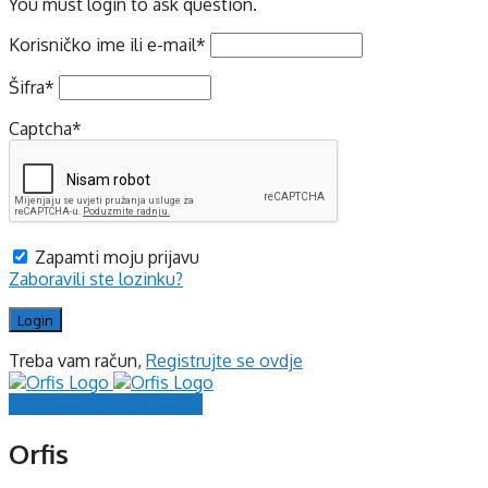
You must login to ask question.
Korisničko ime ili e-mail
*
Šifra
*
Captcha
*
Zapamti moju prijavu
Zaboravili ste lozinku?
Treba vam račun,
Registrujte se ovdje
Prijavite se
Registrujte se
Orfis