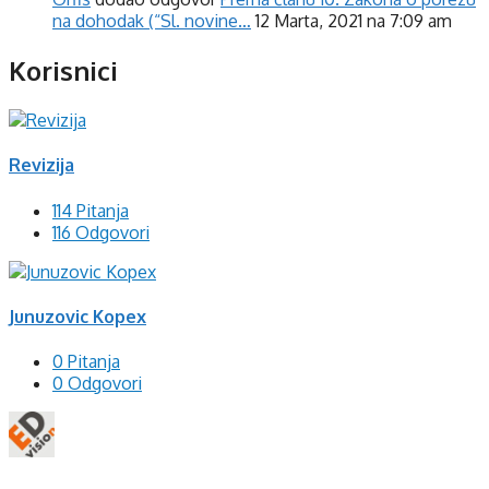
na dohodak (“Sl. novine…
12 Marta, 2021 na 7:09 am
Korisnici
Revizija
114 Pitanja
116 Odgovori
Junuzovic Kopex
0 Pitanja
0 Odgovori