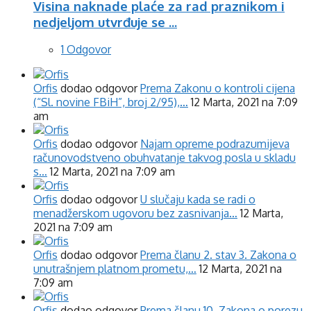
Visina naknade plaće za rad praznikom i
nedjeljom utvrđuje se ...
1 Odgovor
Orfis
dodao odgovor
Prema Zakonu o kontroli cijena
(“Sl. novine FBiH”, broj 2/95),…
12 Marta, 2021 na 7:09
am
Orfis
dodao odgovor
Najam opreme podrazumijeva
računovodstveno obuhvatanje takvog posla u skladu
s…
12 Marta, 2021 na 7:09 am
Orfis
dodao odgovor
U slučaju kada se radi o
menadžerskom ugovoru bez zasnivanja…
12 Marta,
2021 na 7:09 am
Orfis
dodao odgovor
Prema članu 2. stav 3. Zakona o
unutrašnjem platnom prometu,…
12 Marta, 2021 na
7:09 am
Orfis
dodao odgovor
Prema članu 10. Zakona o porezu