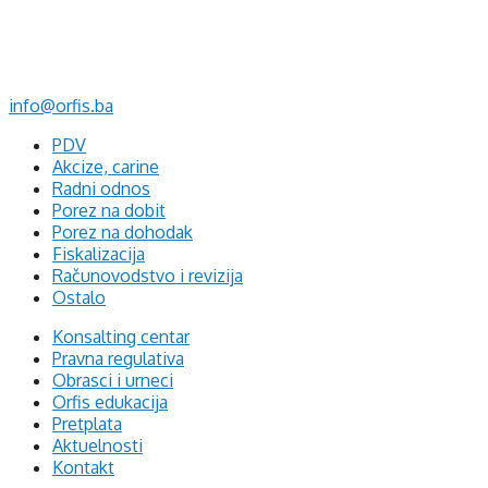
Mehmeda Ahmedbegovića bb
75320 Gračanica
+387 35 703 760
+387 35 707 097
info@orfis.ba
PDV
Akcize, carine
Radni odnos
Porez na dobit
Porez na dohodak
Fiskalizacija
Računovodstvo i revizija
Ostalo
Konsalting centar
Pravna regulativa
Obrasci i urneci
Orfis edukacija
Pretplata
Aktuelnosti
Kontakt