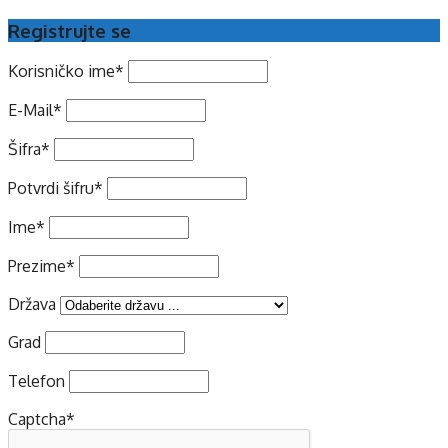
Registrujte se
Korisničko ime
*
E-Mail
*
Šifra
*
Potvrdi šifru
*
Ime
*
Prezime
*
Država
Grad
Telefon
Captcha
*