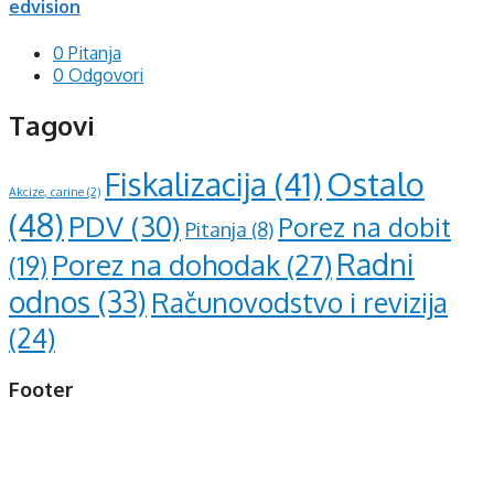
edvision
0 Pitanja
0 Odgovori
Tagovi
Ostalo
Fiskalizacija
(41)
Akcize, carine
(2)
(48)
PDV
(30)
Porez na dobit
Pitanja
(8)
Radni
Porez na dohodak
(27)
(19)
odnos
(33)
Računovodstvo i revizija
(24)
Footer
d.o.o. za računovodstvo, finansije i savjetovanje