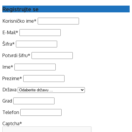
Registrujte se
Korisničko ime
*
E-Mail
*
Šifra
*
Potvrdi šifru
*
Ime
*
Prezime
*
Država
Grad
Telefon
Captcha
*