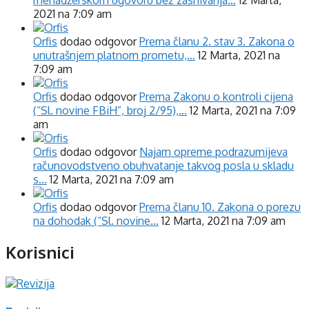
menadžerskom ugovoru bez zasnivanja…
12 Marta,
2021 na 7:09 am
Orfis
dodao odgovor
Prema članu 2. stav 3. Zakona o
unutrašnjem platnom prometu,…
12 Marta, 2021 na
7:09 am
Orfis
dodao odgovor
Prema Zakonu o kontroli cijena
(“Sl. novine FBiH”, broj 2/95),…
12 Marta, 2021 na 7:09
am
Orfis
dodao odgovor
Najam opreme podrazumijeva
računovodstveno obuhvatanje takvog posla u skladu
s…
12 Marta, 2021 na 7:09 am
Orfis
dodao odgovor
Prema članu 10. Zakona o porezu
na dohodak (“Sl. novine…
12 Marta, 2021 na 7:09 am
Korisnici