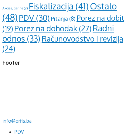
Ostalo
Fiskalizacija
(41)
Akcize, carine
(2)
(48)
PDV
(30)
Porez na dobit
Pitanja
(8)
Radni
Porez na dohodak
(27)
(19)
odnos
(33)
Računovodstvo i revizija
(24)
Footer
d.o.o. za računovodstvo, finansije i savjetovanje
Mehmeda Ahmedbegovića bb
75320 Gračanica
+387 35 703 760
+387 35 707 097
info@orfis.ba
PDV