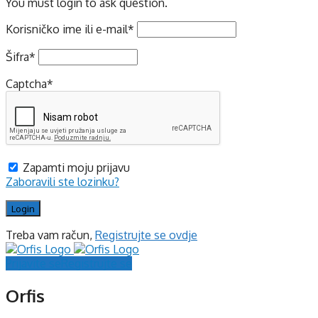
You must login to ask question.
Korisničko ime ili e-mail
*
Šifra
*
Captcha
*
Zapamti moju prijavu
Zaboravili ste lozinku?
Treba vam račun,
Registrujte se ovdje
Prijavite se
Registrujte se
Orfis