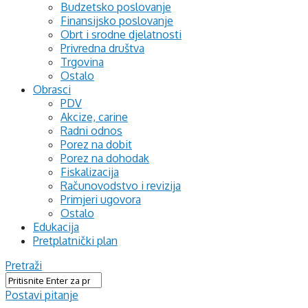
Budzetsko poslovanje
Finansijsko poslovanje
Obrt i srodne djelatnosti
Privredna društva
Trgovina
Ostalo
Obrasci
PDV
Akcize, carine
Radni odnos
Porez na dobit
Porez na dohodak
Fiskalizacija
Računovodstvo i revizija
Primjeri ugovora
Ostalo
Edukacija
Pretplatnički plan
Pretraži
Postavi pitanje