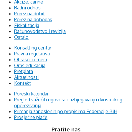
Akcize, carine
Radni odnos
Porez na dobit
Porez na dohodak
Fiskalizacija
Računovodstvo i revizija
Ostalo
Konsalting centar
Pravna regulativa
Obrasci i urneci
Orfis edukacija
Pretplata
Aktuelnosti
Kontakt
Poreski kalendar
Pregled važećih ugovora o izbjegavanju dvostrukog
oporezivanja
Primanja zaposlenih po propisima Federacije BiH
Prosječne plaće
Pratite nas