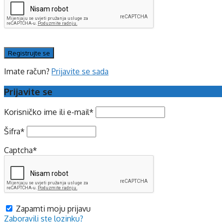
Imate račun?
Prijavite se sada
Prijavite se
Korisničko ime ili e-mail
*
Šifra
*
Captcha
*
Zapamti moju prijavu
Zaboravili ste lozinku?