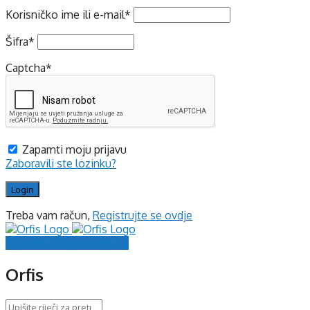
Korisničko ime ili e-mail
*
Šifra
*
Captcha
*
Zapamti moju prijavu
Zaboravili ste lozinku?
Treba vam račun,
Registrujte se ovdje
Prijavite se
Registrujte se
Orfis