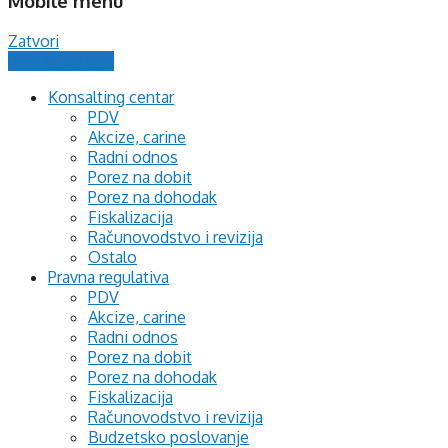
Mobile menu
Zatvori
Postavi pitanje
Konsalting centar
PDV
Akcize, carine
Radni odnos
Porez na dobit
Porez na dohodak
Fiskalizacija
Računovodstvo i revizija
Ostalo
Pravna regulativa
PDV
Akcize, carine
Radni odnos
Porez na dobit
Porez na dohodak
Fiskalizacija
Računovodstvo i revizija
Budzetsko poslovanje