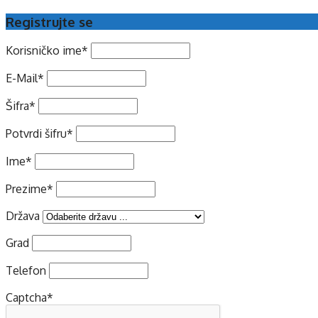
Registrujte se
Korisničko ime
*
E-Mail
*
Šifra
*
Potvrdi šifru
*
Ime
*
Prezime
*
Država
Grad
Telefon
Captcha
*