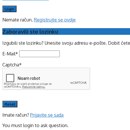
Nemate račun,
Registrujte se ovdje
Zaboravili ste lozinku
Izgubili ste lozinku? Unesite svoju adresu e-pošte. Dobit ćet
E-Mail
*
Captcha
*
Imate račun?
Prijavite se sada
You must login to ask question.