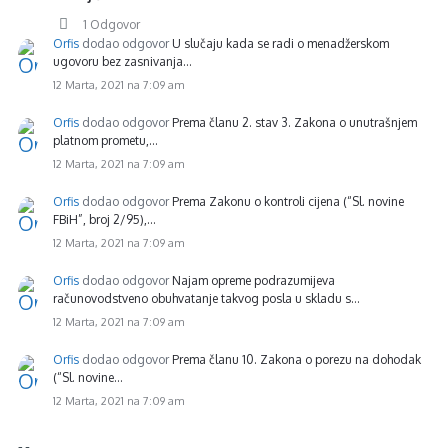
1 Odgovor
Orfis
dodao odgovor
U slučaju kada se radi o menadžerskom
ugovoru bez zasnivanja…
12 Marta, 2021 na 7:09 am
Orfis
dodao odgovor
Prema članu 2. stav 3. Zakona o unutrašnjem
platnom prometu,…
12 Marta, 2021 na 7:09 am
Orfis
dodao odgovor
Prema Zakonu o kontroli cijena (“Sl. novine
FBiH”, broj 2/95),…
12 Marta, 2021 na 7:09 am
Orfis
dodao odgovor
Najam opreme podrazumijeva
računovodstveno obuhvatanje takvog posla u skladu s…
12 Marta, 2021 na 7:09 am
Orfis
dodao odgovor
Prema članu 10. Zakona o porezu na dohodak
(“Sl. novine…
12 Marta, 2021 na 7:09 am