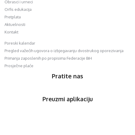
Obrasci i urneci
Orfis edukacija
Pretplata
Aktuelnosti
Kontakt
Poreski kalendar
Pregled važećih ugovora o izbjegavanju dvostrukog oporezivanja
Primanja zaposlenih po propisima Federacije BiH
Prosječne plaće
Pratite nas
Preuzmi aplikaciju