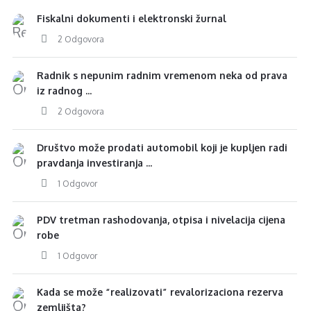
Fiskalni dokumenti i elektronski žurnal
2 Odgovora
Radnik s nepunim radnim vremenom neka od prava
iz radnog ...
2 Odgovora
Društvo može prodati automobil koji je kupljen radi
pravdanja investiranja ...
1 Odgovor
PDV tretman rashodovanja, otpisa i nivelacija cijena
robe
1 Odgovor
Kada se može “realizovati” revalorizaciona rezerva
zemljišta?