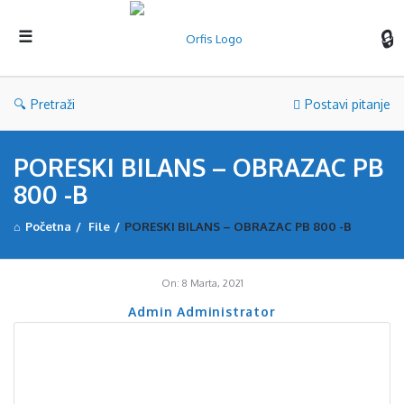
Orf
Pretraži
Postavi pitanje
PORESKI BILANS – OBRAZAC PB
800 -B
Početna
/
File
/
PORESKI BILANS – OBRAZAC PB 800 -B
On:
8 Marta, 2021
Admin Administrator