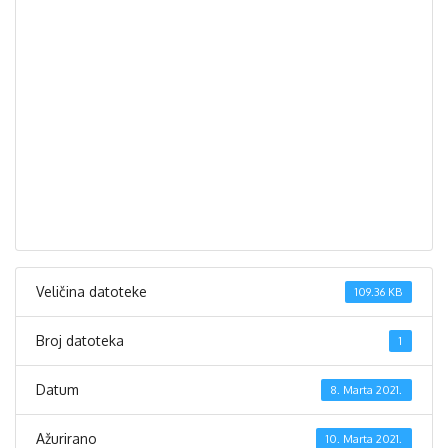
Veličina datoteke
109.36 KB
Broj datoteka
1
Datum
8. Marta 2021.
Ažurirano
10. Marta 2021.