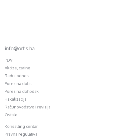
Footer
d.o.o. za računovodstvo, finansije i savjetovanje
Mehmeda Ahmedbegovića bb
75320 Gračanica
+387 35 703 760
+387 35 707 097
info@orfis.ba
PDV
Akcize, carine
Radni odnos
Porez na dobit
Porez na dohodak
Fiskalizacija
Računovodstvo i revizija
Ostalo
Konsalting centar
Pravna regulativa