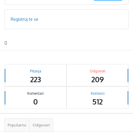
Registruj te se
Sidebar
Stats
Pitanja
Odgovori
223
209
Komentari
Korisnici
0
512
Popularno
Odgovori