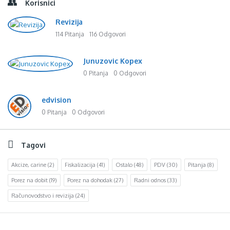
Korisnici
Revizija
114 Pitanja
116 Odgovori
Junuzovic Kopex
0 Pitanja
0 Odgovori
edvision
0 Pitanja
0 Odgovori
Tagovi
Akcize, carine
(2)
Fiskalizacija
(41)
Ostalo
(48)
PDV
(30)
Pitanja
(8)
Porez na dobit
(19)
Porez na dohodak
(27)
Radni odnos
(33)
Računovodstvo i revizija
(24)