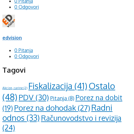
0 Pitanja
0 Odgovori
edvision
0 Pitanja
0 Odgovori
Tagovi
Ostalo
Fiskalizacija
(41)
Akcize, carine
(2)
(48)
PDV
(30)
Porez na dobit
Pitanja
(8)
Radni
Porez na dohodak
(27)
(19)
odnos
(33)
Računovodstvo i revizija
(24)