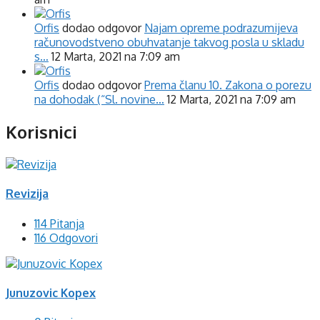
Orfis
dodao odgovor
Najam opreme podrazumijeva
računovodstveno obuhvatanje takvog posla u skladu
s…
12 Marta, 2021 na 7:09 am
Orfis
dodao odgovor
Prema članu 10. Zakona o porezu
na dohodak (“Sl. novine…
12 Marta, 2021 na 7:09 am
Korisnici
Revizija
114 Pitanja
116 Odgovori
Junuzovic Kopex