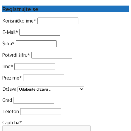
Registrujte se
Korisničko ime
*
E-Mail
*
Šifra
*
Potvrdi šifru
*
Ime
*
Prezime
*
Država
Grad
Telefon
Captcha
*