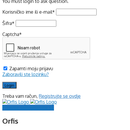
You must login to ask question.
Korisničko ime ili e-mail
*
Šifra
*
Captcha
*
Zapamti moju prijavu
Zaboravili ste lozinku?
Treba vam račun,
Registrujte se ovdje
Prijavite se
Registrujte se
Orfis