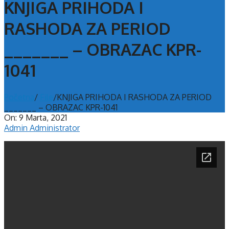
KNJIGA PRIHODA I
RASHODA ZA PERIOD
_______ – OBRAZAC KPR-
1041
Početna
/
File
/
KNJIGA PRIHODA I RASHODA ZA PERIOD
_______ – OBRAZAC KPR-1041
On:
9 Marta, 2021
Admin Administrator