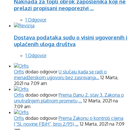
Naknada za topli obrok zaposlenika koji ne
prelazi propisani neoporezivi ...
1 Odgovor
Dostava podataka sudu o visini ugovorenih i
uplaćenih uloga društva
1 Odgovor
Orfis
dodao odgovor
U slučaju kada se radi o
menadžerskom ugovoru bez zasnivanja…
12 Marta,
2021 na 7:09 am
Orfis
dodao odgovor
Prema članu 2. stav 3. Zakona o
unutrašnjem platnom prometu,…
12 Marta, 2021 na
7:09 am
Orfis
dodao odgovor
Prema Zakonu o kontroli cijena
(“Sl. novine FBiH”, broj 2/95),…
12 Marta, 2021 na 7:09
am