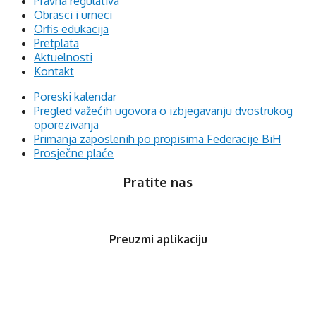
Pravna regulativa
Obrasci i urneci
Orfis edukacija
Pretplata
Aktuelnosti
Kontakt
Poreski kalendar
Pregled važećih ugovora o izbjegavanju dvostrukog
oporezivanja
Primanja zaposlenih po propisima Federacije BiH
Prosječne plaće
Pratite nas
Preuzmi aplikaciju