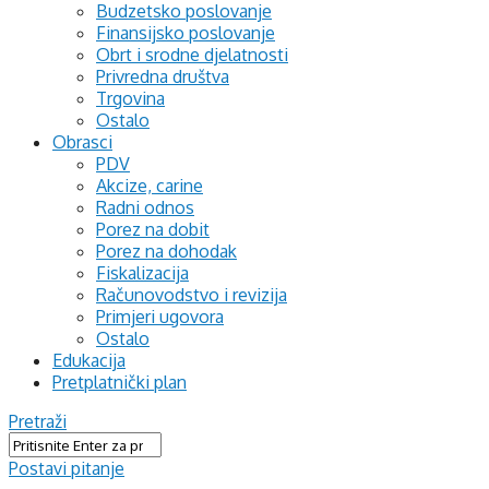
Budzetsko poslovanje
Finansijsko poslovanje
Obrt i srodne djelatnosti
Privredna društva
Trgovina
Ostalo
Obrasci
PDV
Akcize, carine
Radni odnos
Porez na dobit
Porez na dohodak
Fiskalizacija
Računovodstvo i revizija
Primjeri ugovora
Ostalo
Edukacija
Pretplatnički plan
Pretraži
Postavi pitanje