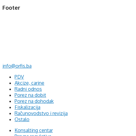
Footer
d.o.o. za računovodstvo, finansije i savjetovanje
Mehmeda Ahmedbegovića bb
75320 Gračanica
+387 35 703 760
+387 35 707 097
info@orfis.ba
PDV
Akcize, carine
Radni odnos
Porez na dobit
Porez na dohodak
Fiskalizacija
Računovodstvo i revizija
Ostalo
Konsalting centar