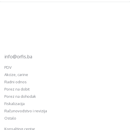
Footer
d.o.o. za računovodstvo, finansije i savjetovanje
Mehmeda Ahmedbegovića bb
75320 Gračanica
+387 35 703 760
+387 35 707 097
info@orfis.ba
PDV
Akcize, carine
Radni odnos
Porez na dobit
Porez na dohodak
Fiskalizacija
Računovodstvo i revizija
Ostalo
Konsalting centar