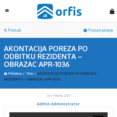
Orf
Pretraži
Postavi pitanje
AKONTACIJA POREZA PO
ODBITKU REZIDENTA –
OBRAZAC APR-1036
Početna
/
File
/
AKONTACIJA POREZA PO ODBITKU
REZIDENTA – OBRAZAC APR-1036
On:
9 Marta, 2021
Admin Administrator