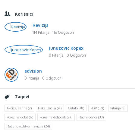
Korisnici
Revizija
114 Pitanja
116 Odgovori
Junuzovic Kopex
0 Pitanja
0 Odgovori
edvision
0 Pitanja
0 Odgovori
Tagovi
Akcize, carine
(2)
Fiskalizacija
(41)
Ostalo
(48)
PDV
(30)
Pitanja
(8)
Porez na dobit
(19)
Porez na dohodak
(27)
Radni odnos
(33)
Računovodstvo i revizija
(24)