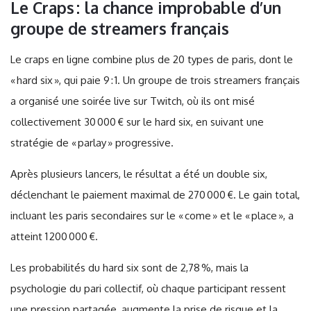
Le Craps : la chance improbable d’un
groupe de streamers français
Le craps en ligne combine plus de 20 types de paris, dont le
« hard six », qui paie 9 : 1. Un groupe de trois streamers français
a organisé une soirée live sur Twitch, où ils ont misé
collectivement 30 000 € sur le hard six, en suivant une
stratégie de « parlay » progressive.
Après plusieurs lancers, le résultat a été un double six,
déclenchant le paiement maximal de 270 000 €. Le gain total,
incluant les paris secondaires sur le « come » et le « place », a
atteint 1 200 000 €.
Les probabilités du hard six sont de 2,78 %, mais la
psychologie du pari collectif, où chaque participant ressent
une pression partagée, augmente la prise de risque et la