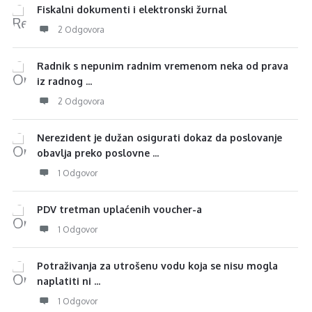
Fiskalni dokumenti i elektronski žurnal
2 Odgovora
Radnik s nepunim radnim vremenom neka od prava
iz radnog ...
2 Odgovora
Nerezident je dužan osigurati dokaz da poslovanje
obavlja preko poslovne ...
1 Odgovor
PDV tretman uplaćenih voucher-a
1 Odgovor
Potraživanja za utrošenu vodu koja se nisu mogla
naplatiti ni ...
1 Odgovor