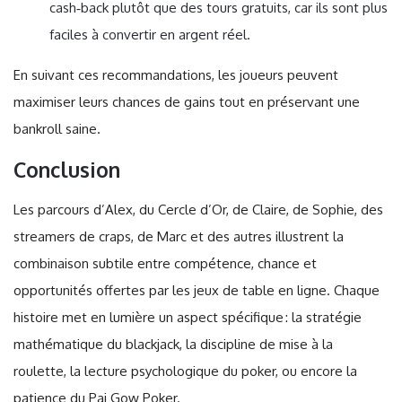
cash‑back plutôt que des tours gratuits, car ils sont plus
faciles à convertir en argent réel.
En suivant ces recommandations, les joueurs peuvent
maximiser leurs chances de gains tout en préservant une
bankroll saine.
Conclusion
Les parcours d’Alex, du Cercle d’Or, de Claire, de Sophie, des
streamers de craps, de Marc et des autres illustrent la
combinaison subtile entre compétence, chance et
opportunités offertes par les jeux de table en ligne. Chaque
histoire met en lumière un aspect spécifique : la stratégie
mathématique du blackjack, la discipline de mise à la
roulette, la lecture psychologique du poker, ou encore la
patience du Pai Gow Poker.