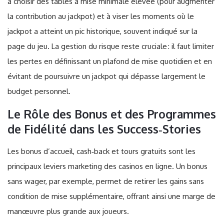
à choisir des tables à mise minimale élevée (pour augmenter
la contribution au jackpot) et à viser les moments où le
jackpot a atteint un pic historique, souvent indiqué sur la
page du jeu. La gestion du risque reste cruciale : il faut limiter
les pertes en définissant un plafond de mise quotidien et en
évitant de poursuivre un jackpot qui dépasse largement le
budget personnel.
Le Rôle des Bonus et des Programmes
de Fidélité dans les Success‑Stories
Les bonus d’accueil, cash‑back et tours gratuits sont les
principaux leviers marketing des casinos en ligne. Un bonus
sans wager, par exemple, permet de retirer les gains sans
condition de mise supplémentaire, offrant ainsi une marge de
manœuvre plus grande aux joueurs.