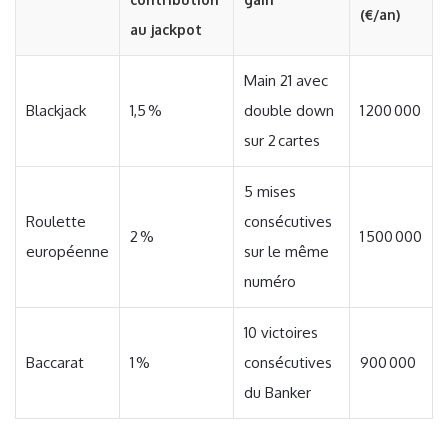
(€/an)
au jackpot
Main 21 avec
Blackjack
1,5 %
double down
1 200 000
sur 2 cartes
5 mises
Roulette
consécutives
2 %
1 500 000
européenne
sur le même
numéro
10 victoires
Baccarat
1 %
consécutives
900 000
du Banker