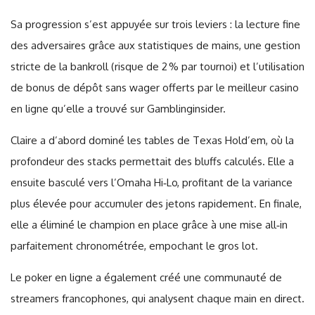
Sa progression s’est appuyée sur trois leviers : la lecture fine
des adversaires grâce aux statistiques de mains, une gestion
stricte de la bankroll (risque de 2 % par tournoi) et l’utilisation
de bonus de dépôt sans wager offerts par le meilleur casino
en ligne qu’elle a trouvé sur Gamblinginsider.
Claire a d’abord dominé les tables de Texas Hold’em, où la
profondeur des stacks permettait des bluffs calculés. Elle a
ensuite basculé vers l’Omaha Hi‑Lo, profitant de la variance
plus élevée pour accumuler des jetons rapidement. En finale,
elle a éliminé le champion en place grâce à une mise all‑in
parfaitement chronométrée, empochant le gros lot.
Le poker en ligne a également créé une communauté de
streamers francophones, qui analysent chaque main en direct.