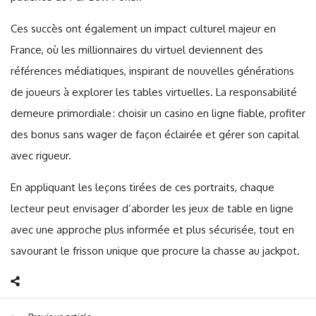
Ces succès ont également un impact culturel majeur en
France, où les millionnaires du virtuel deviennent des
références médiatiques, inspirant de nouvelles générations
de joueurs à explorer les tables virtuelles. La responsabilité
demeure primordiale : choisir un casino en ligne fiable, profiter
des bonus sans wager de façon éclairée et gérer son capital
avec rigueur.
En appliquant les leçons tirées de ces portraits, chaque
lecteur peut envisager d’aborder les jeux de table en ligne
avec une approche plus informée et plus sécurisée, tout en
savourant le frisson unique que procure la chasse au jackpot.