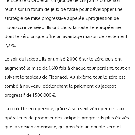
Le « Cercle d’Or » était un groupe de cinq amis qui se sont
réunis sur un forum de jeux de table pour développer une
stratégie de mise progressive appelée « progression de
Fibonacci inversée ». Ils ont choisi la roulette européenne,
dont le zéro unique offre un avantage maison de seulement
2,7 %.
Le soir du jackpot, ils ont misé 2 000 € sur le zéro, puis ont
augmenté la mise de 1,618 fois à chaque tour perdant, tout en
suivant le tableau de Fibonacci. Au sixième tour, le zéro est
tombé à nouveau, déclenchant le paiement du jackpot
progressif de 1 500 000 €.
La roulette européenne, grâce à son seul zéro, permet aux
opérateurs de proposer des jackpots progressifs plus élevés
que la version américaine, qui possède un double zéro et