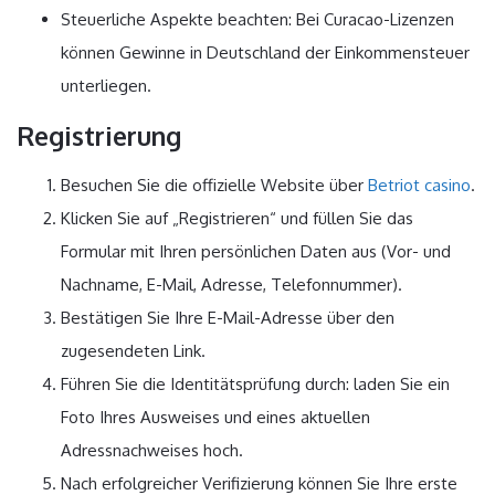
Steuerliche Aspekte beachten: Bei Curacao-Lizenzen
können Gewinne in Deutschland der Einkommensteuer
unterliegen.
Registrierung
Besuchen Sie die offizielle Website über
Betriot casino
.
Klicken Sie auf „Registrieren“ und füllen Sie das
Formular mit Ihren persönlichen Daten aus (Vor- und
Nachname, E-Mail, Adresse, Telefonnummer).
Bestätigen Sie Ihre E-Mail-Adresse über den
zugesendeten Link.
Führen Sie die Identitätsprüfung durch: laden Sie ein
Foto Ihres Ausweises und eines aktuellen
Adressnachweises hoch.
Nach erfolgreicher Verifizierung können Sie Ihre erste