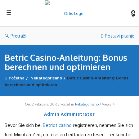
Orf
Pretraži
Postavi pitanje
Betric Casino-Anleitung: Bonus
berechnen und optimieren
Početna
/
Nekategorisano
/
Betric Casino-Anleitung: Bonus
berechnen und optimieren
On:
2 Februara, 2016
Posted in
Nekategorisano
Views: 4
Admin Administrator
Bevor Sie sich bei
Betriot casino
registrieren, nehmen Sie sich
fünf Minuten Zeit, um diesen Leitfaden zu lesen – er könnte