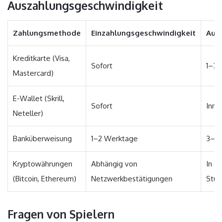
Auszahlungsgeschwindigkeit
Zahlungsmethode
Einzahlungsgeschwindigkeit
Aus
Kreditkarte (Visa,
Sofort
1–3 
Mastercard)
E-Wallet (Skrill,
Sofort
Inne
Neteller)
Banküberweisung
1–2 Werktage
3–5
Kryptowährungen
Abhängig von
In d
(Bitcoin, Ethereum)
Netzwerkbestätigungen
Stu
Fragen von Spielern