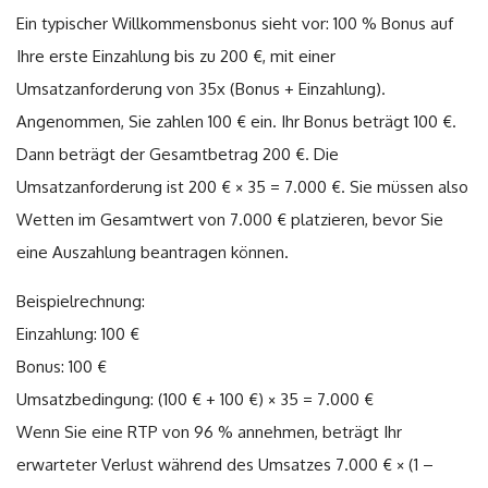
Ein typischer Willkommensbonus sieht vor: 100 % Bonus auf
Ihre erste Einzahlung bis zu 200 €, mit einer
Umsatzanforderung von 35x (Bonus + Einzahlung).
Angenommen, Sie zahlen 100 € ein. Ihr Bonus beträgt 100 €.
Dann beträgt der Gesamtbetrag 200 €. Die
Umsatzanforderung ist 200 € × 35 = 7.000 €. Sie müssen also
Wetten im Gesamtwert von 7.000 € platzieren, bevor Sie
eine Auszahlung beantragen können.
Beispielrechnung:
Einzahlung: 100 €
Bonus: 100 €
Umsatzbedingung: (100 € + 100 €) × 35 = 7.000 €
Wenn Sie eine RTP von 96 % annehmen, beträgt Ihr
erwarteter Verlust während des Umsatzes 7.000 € × (1 –