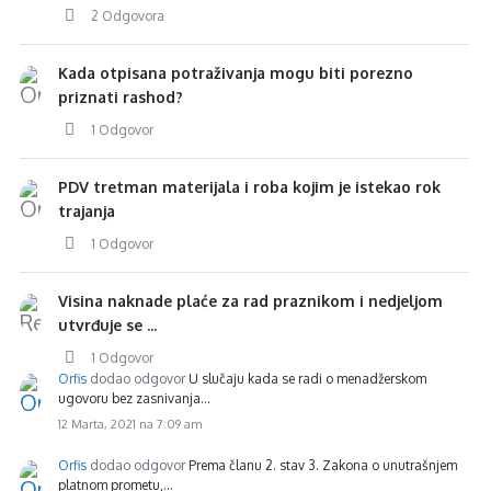
2 Odgovora
Kada otpisana potraživanja mogu biti porezno
priznati rashod?
1 Odgovor
PDV tretman materijala i roba kojim je istekao rok
trajanja
1 Odgovor
Visina naknade plaće za rad praznikom i nedjeljom
utvrđuje se ...
1 Odgovor
Orfis
dodao odgovor
U slučaju kada se radi o menadžerskom
ugovoru bez zasnivanja…
12 Marta, 2021 na 7:09 am
Orfis
dodao odgovor
Prema članu 2. stav 3. Zakona o unutrašnjem
platnom prometu,…