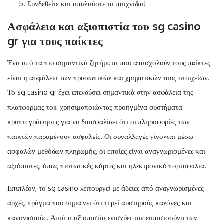
Συνδεθείτε και απολαύστε τα παιχνίδια!
Ασφάλεια και αξιοπιστία του sg casino
gr για τους παίκτες
Ένα από τα πιο σημαντικά ζητήματα που απασχολούν τους παίκτες
είναι η ασφάλεια των προσωπικών και χρηματικών τους στοιχείων.
Το sg casino gr έχει επενδύσει σημαντικά στην ασφάλεια της
πλατφόρμας του, χρησιμοποιώντας προηγμένα συστήματα
κρυπτογράφησης για να διασφαλίσει ότι οι πληροφορίες των
παικτών παραμένουν ασφαλείς. Οι συναλλαγές γίνονται μέσω
ασφαλών μεθόδων πληρωμής, οι οποίες είναι αναγνωρισμένες και
αξιόπιστες, όπως πιστωτικές κάρτες και ηλεκτρονικά πορτοφόλια.
Επιπλέον, το sg casino λειτουργεί με άδειες από αναγνωρισμένες
αρχές, πράγμα που σημαίνει ότι τηρεί αυστηρούς κανόνες και
κανονισμούς. Αυτή η αξιοπιστία ενισχύει την εμπιστοσύνη των