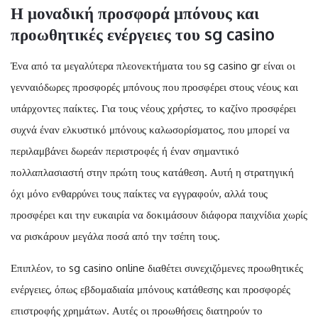
Η μοναδική προσφορά μπόνους και
προωθητικές ενέργειες του sg casino
Ένα από τα μεγαλύτερα πλεονεκτήματα του sg casino gr είναι οι
γενναιόδωρες προσφορές μπόνους που προσφέρει στους νέους και
υπάρχοντες παίκτες. Για τους νέους χρήστες, το καζίνο προσφέρει
συχνά έναν ελκυστικό μπόνους καλωσορίσματος, που μπορεί να
περιλαμβάνει δωρεάν περιστροφές ή έναν σημαντικό
πολλαπλασιαστή στην πρώτη τους κατάθεση. Αυτή η στρατηγική
όχι μόνο ενθαρρύνει τους παίκτες να εγγραφούν, αλλά τους
προσφέρει και την ευκαιρία να δοκιμάσουν διάφορα παιχνίδια χωρίς
να ρισκάρουν μεγάλα ποσά από την τσέπη τους.
Επιπλέον, το sg casino online διαθέτει συνεχιζόμενες προωθητικές
ενέργειες, όπως εβδομαδιαία μπόνους κατάθεσης και προσφορές
επιστροφής χρημάτων. Αυτές οι προωθήσεις διατηρούν το