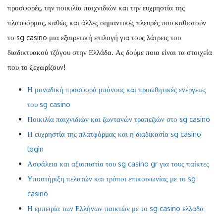
προσφορές, την ποικιλία παιχνιδιών και την ευχρηστία της
πλατφόρμας, καθώς και άλλες σημαντικές πλευρές που καθιστούν
το sg casino μια εξαιρετική επιλογή για τους λάτρεις του
διαδικτυακού τζόγου στην Ελλάδα. Ας δούμε ποια είναι τα στοιχεία
που το ξεχωρίζουν!
Η μοναδική προσφορά μπόνους και προωθητικές ενέργειες
του sg casino
Ποικιλία παιχνιδιών και ζωντανών τραπεζιών στο sg casino
Η ευχρηστία της πλατφόρμας και η διαδικασία sg casino
login
Ασφάλεια και αξιοπιστία του sg casino gr για τους παίκτες
Υποστήριξη πελατών και τρόποι επικοινωνίας με το sg
casino
Η εμπειρία των Ελλήνων παικτών με το sg casino ελλαδα