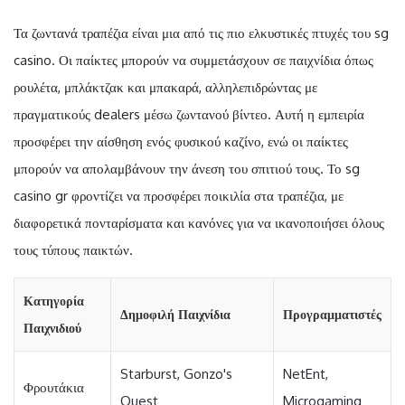
Τα ζωντανά τραπέζια είναι μια από τις πιο ελκυστικές πτυχές του sg
casino. Οι παίκτες μπορούν να συμμετάσχουν σε παιχνίδια όπως
ρουλέτα, μπλάκτζακ και μπακαρά, αλληλεπιδρώντας με
πραγματικούς dealers μέσω ζωντανού βίντεο. Αυτή η εμπειρία
προσφέρει την αίσθηση ενός φυσικού καζίνο, ενώ οι παίκτες
μπορούν να απολαμβάνουν την άνεση του σπιτιού τους. Το sg
casino gr φροντίζει να προσφέρει ποικιλία στα τραπέζια, με
διαφορετικά πονταρίσματα και κανόνες για να ικανοποιήσει όλους
τους τύπους παικτών.
Κατηγορία
Δημοφιλή Παιχνίδια
Προγραμματιστές
Παιχνιδιού
Starburst, Gonzo's
NetEnt,
Φρουτάκια
Quest
Microgaming