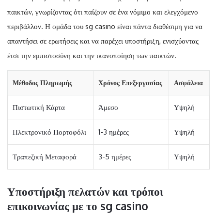
παικτών, γνωρίζοντας ότι παίζουν σε ένα νόμιμο και ελεγχόμενο
περιβάλλον. Η ομάδα του sg casino είναι πάντα διαθέσιμη για να
απαντήσει σε ερωτήσεις και να παρέχει υποστήριξη, ενισχύοντας
έτσι την εμπιστοσύνη και την ικανοποίηση των παικτών.
Μέθοδος Πληρωμής
Χρόνος Επεξεργασίας
Ασφάλεια
Πιστωτική Κάρτα
Άμεσο
Υψηλή
Ηλεκτρονικό Πορτοφόλι
1-3 ημέρες
Υψηλή
Τραπεζική Μεταφορά
3-5 ημέρες
Υψηλή
Υποστήριξη πελατών και τρόποι
επικοινωνίας με το sg casino