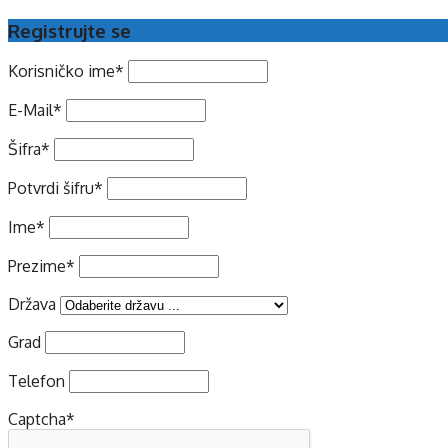
Registrujte se
Korisničko ime
*
E-Mail
*
Šifra
*
Potvrdi šifru
*
Ime
*
Prezime
*
Država
Grad
Telefon
Captcha
*