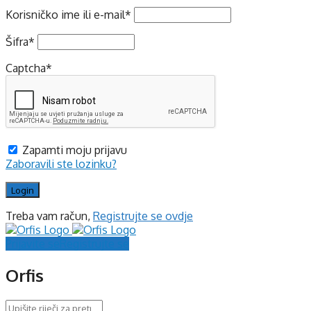
Korisničko ime ili e-mail
*
Šifra
*
Captcha
*
Zapamti moju prijavu
Zaboravili ste lozinku?
Treba vam račun,
Registrujte se ovdje
Prijavite se
Registrujte se
Orfis