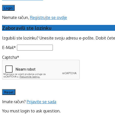
Nemate račun,
Registrujte se ovdje
Zaboravili ste lozinku
Izgubili ste lozinku? Unesite svoju adresu e-pošte. Dobit ćet
E-Mail
*
Captcha
*
Imate račun?
Prijavite se sada
You must login to ask question.