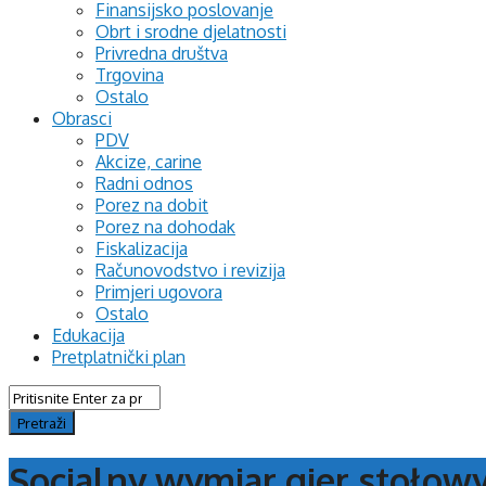
Finansijsko poslovanje
Obrt i srodne djelatnosti
Privredna društva
Trgovina
Ostalo
Obrasci
PDV
Akcize, carine
Radni odnos
Porez na dobit
Porez na dohodak
Fiskalizacija
Računovodstvo i revizija
Primjeri ugovora
Ostalo
Edukacija
Pretplatnički plan
Socialny wymiar gier stołowy