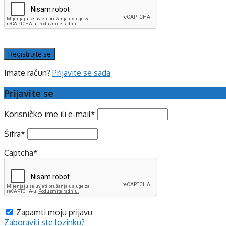
Imate račun?
Prijavite se sada
Prijavite se
Korisničko ime ili e-mail
*
Šifra
*
Captcha
*
Zapamti moju prijavu
Zaboravili ste lozinku?