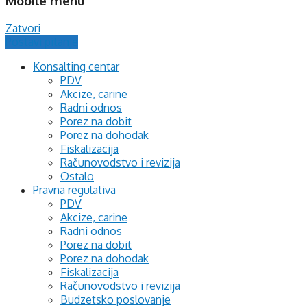
Mobile menu
Zatvori
Postavi pitanje
Konsalting centar
PDV
Akcize, carine
Radni odnos
Porez na dobit
Porez na dohodak
Fiskalizacija
Računovodstvo i revizija
Ostalo
Pravna regulativa
PDV
Akcize, carine
Radni odnos
Porez na dobit
Porez na dohodak
Fiskalizacija
Računovodstvo i revizija
Budzetsko poslovanje