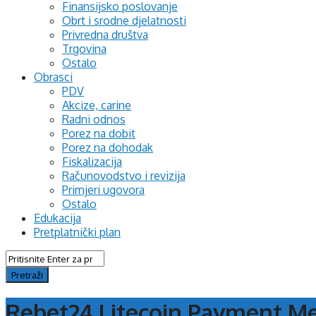
Finansijsko poslovanje
Obrt i srodne djelatnosti
Privredna društva
Trgovina
Ostalo
Obrasci
PDV
Akcize, carine
Radni odnos
Porez na dobit
Porez na dohodak
Fiskalizacija
Računovodstvo i revizija
Primjeri ugovora
Ostalo
Edukacija
Pretplatnički plan
Rebet24 Litecoin Payment M