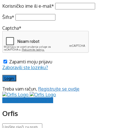
Korisničko ime ili e-mail
*
Šifra
*
Captcha
*
Zapamti moju prijavu
Zaboravili ste lozinku?
Treba vam račun,
Registrujte se ovdje
Prijavite se
Registrujte se
Orfis