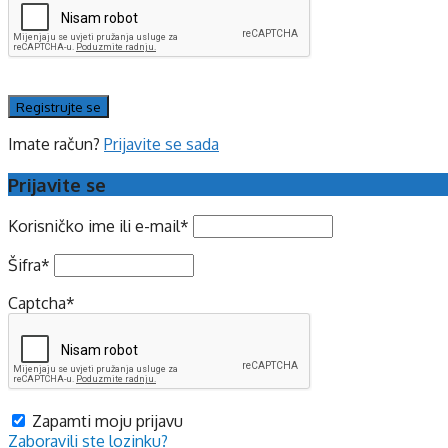
Imate račun?
Prijavite se sada
Prijavite se
Korisničko ime ili e-mail
*
Šifra
*
Captcha
*
Zapamti moju prijavu
Zaboravili ste lozinku?