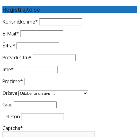
Registrujte se
Korisničko ime
*
E-Mail
*
Šifra
*
Potvrdi šifru
*
Ime
*
Prezime
*
Država
Grad
Telefon
Captcha
*