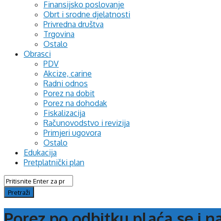
Finansijsko poslovanje
Obrt i srodne djelatnosti
Privredna društva
Trgovina
Ostalo
Obrasci
PDV
Akcize, carine
Radni odnos
Porez na dobit
Porez na dohodak
Fiskalizacija
Računovodstvo i revizija
Primjeri ugovora
Ostalo
Edukacija
Pretplatnički plan
Porez po odbitku plaća se i n