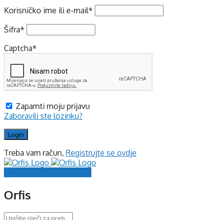
Korisničko ime ili e-mail
*
Šifra
*
Captcha
*
Zapamti moju prijavu
Zaboravili ste lozinku?
Treba vam račun,
Registrujte se ovdje
Prijavite se
Registrujte se
Orfis