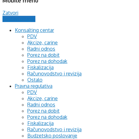
Mobile menu
Zatvori
Postavi pitanje
Konsalting centar
PDV
Akcize, carine
Radni odnos
Porez na dobit
Porez na dohodak
Fiskalizacija
Računovodstvo i revizija
Ostalo
Pravna regulativa
PDV
Akcize, carine
Radni odnos
Porez na dobit
Porez na dohodak
Fiskalizacija
Računovodstvo i revizija
Budzetsko poslovanje