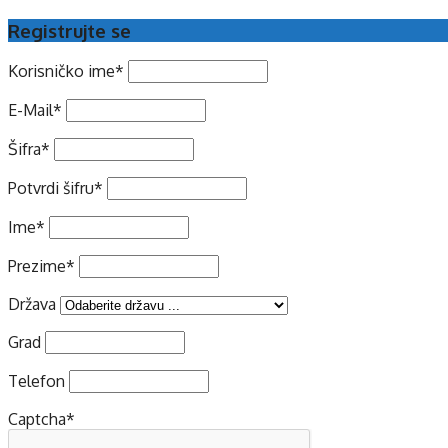
Registrujte se
Korisničko ime
*
E-Mail
*
Šifra
*
Potvrdi šifru
*
Ime
*
Prezime
*
Država
Grad
Telefon
Captcha
*