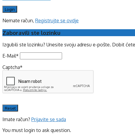
Nemate račun,
Registrujte se ovdje
Zaboravili ste lozinku
Izgubili ste lozinku? Unesite svoju adresu e-pošte. Dobit ćet
E-Mail
*
Captcha
*
Imate račun?
Prijavite se sada
You must login to ask question.