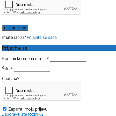
Imate račun?
Prijavite se sada
Prijavite se
Korisničko ime ili e-mail
*
Šifra
*
Captcha
*
Zapamti moju prijavu
Zaboravili ste lozinku?