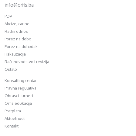
info@orfis.ba
PDV
Akcize, carine
Radni odnos
Porez na dobit
Porez na dohodak
Fiskalizacija
Računovodstvo i revizija
Ostalo
Konsalting centar
Pravna regulativa
Obrasci i urneci
Orfis edukacija
Pretplata
Aktuelnosti
Kontakt