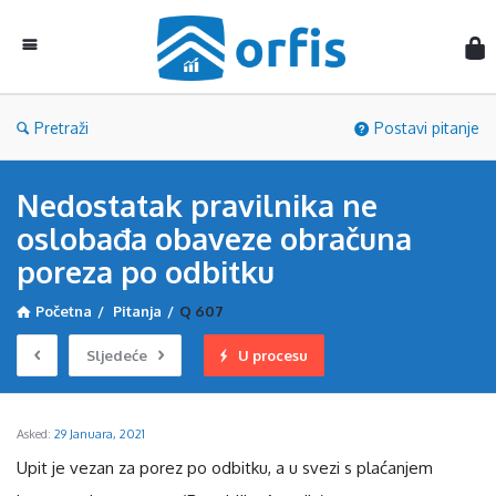
Orf
Pretraži
Postavi pitanje
Nedostatak pravilnika ne
oslobađa obaveze obračuna
poreza po odbitku
Početna
/
Pitanja
/
Q 607
Sljedeće
U procesu
Asked:
29 Januara, 2021
Upit je vezan za porez po odbitku, a u svezi s plaćanjem