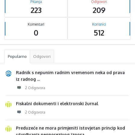
Pitanja
Odgovori
223
209
Komentari
Korisnici
0
512
Popularno
Odgovori
Radnik s nepunim radnim vremenom neka od prava
iz radnog ...
2 Odgovora
Fiskalni dokumenti i elektronski žurnal
2 Odgovora
Preduzeće ne mora primjeniti istovjetan princip kod
utvrđivanja neoporezivog iznosa ...