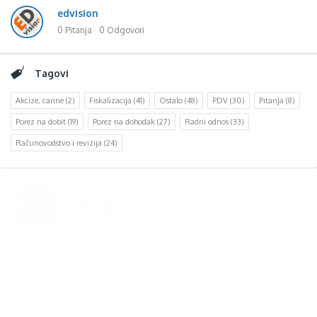
edvision
0 Pitanja
0 Odgovori
Tagovi
Akcize, carine
(2)
Fiskalizacija
(41)
Ostalo
(48)
PDV
(30)
Pitanja
(8)
Porez na dobit
(19)
Porez na dohodak
(27)
Radni odnos
(33)
Računovodstvo i revizija
(24)
Footer
d.o.o. za računovodstvo, finansije i savjetovanje
Mehmeda Ahmedbegovića bb
75320 Gračanica
+387 35 703 760
+387 35 707 097