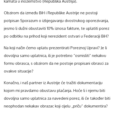
kamata u inozemstvo (Republika Austrija).
Obzirom da između BiH i Republike Austrije ne postoji
potpisan Sporazum o izbjegavanju dvostrukog oporezivanja,
jesmo li dužni obustaviti 10% iznosa fakture, te uplatiti porez
po odbitku na prihod koji nerezident ostvari u Federaciji BiH?
Na koji način ćemo uplatu prezentirati Poreznoj Upravi? Je li
dovoljna samo uplatnica, ili je potrebno “osmisliti” nekakvu
formu obrasca, s obzirom da ne postoje propisani obrasci za
ovakve situacije?
Konačno, i naš partner iz Austrije će tražiti dokumentaciju
kojom mi pravdamo obustavu plaćanja. Hoće li i njemu biti
dovoljna samo uplatnica za navedeni porez, ili će također biti
neophodan nekakav obrazac koji cijelu „priču“ dokumentira?