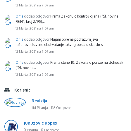
12 Marta, 2021 na 7:09 am
Orfis
dodao odgovor
Prema Zakonu o kontroli cijena (“Sl. novine
FBiH”, broj 2/95),…
12 Marta, 2021 na 7:09 am
Orfis
dodao odgovor
Najam opreme podrazumijeva
računovodstveno obuhvatanje takvog posla u skladu s…
12 Marta, 2021 na 7:09 am
Orfis
dodao odgovor
Prema članu 10. Zakona o porezu na dohodak
(“Sl. novine…
12 Marta, 2021 na 7:09 am
Korisnici
Revizija
114 Pitanja
116 Odgovori
Junuzovic Kopex
0 Pitanja
0 Odgovori