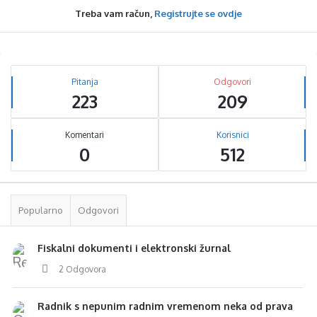
Treba vam račun,
Registrujte se ovdje
Sidebar
Stats
Pitanja
Odgovori
223
209
Komentari
Korisnici
0
512
Popularno
Odgovori
Fiskalni dokumenti i elektronski žurnal
2 Odgovora
Radnik s nepunim radnim vremenom neka od prava