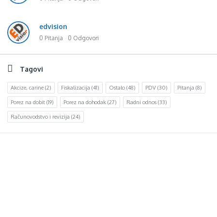
edvision
0 Pitanja
0 Odgovori
Tagovi
Akcize, carine
(2)
Fiskalizacija
(41)
Ostalo
(48)
PDV
(30)
Pitanja
(8)
Porez na dobit
(19)
Porez na dohodak
(27)
Radni odnos
(33)
Računovodstvo i revizija
(24)
Footer
d.o.o. za računovodstvo, finansije i savjetovanje
Mehmeda Ahmedbegovića bb
75320 Gračanica
+387 35 703 760
+387 35 707 097