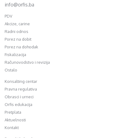
info@orfis.ba
PDV
Akcize, carine
Radni odnos
Porez na dobit
Porez na dohodak
Fiskalizacija
Računovodstvo i revizija
Ostalo
Konsalting centar
Pravna regulativa
Obrasci i urneci
Orfis edukacija
Pretplata
Aktuelnosti
Kontakt