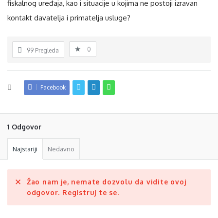
fiskalnog uređaja, kao i situacije u kojima ne postoji izravan
kontakt davatelja i primatelja usluge?
0
99
Pregleda
Facebook
1 Odgovor
Najstariji
Nedavno
Žao nam je, nemate dozvolu da vidite ovoj
odgovor. Registruj te se.