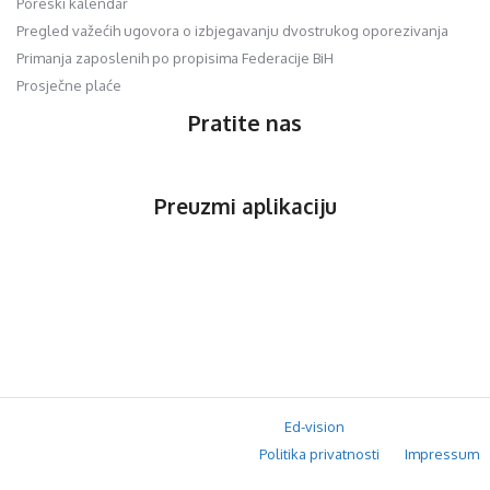
Poreski kalendar
Pregled važećih ugovora o izbjegavanju dvostrukog oporezivanja
Primanja zaposlenih po propisima Federacije BiH
Prosječne plaće
Pratite nas
Preuzmi aplikaciju
© 2020 Orfis.ba. Sva prava zadržana. | by
Ed-vision
.
Politika privatnosti
Impressum