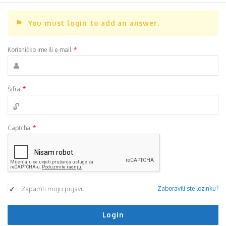
You must login to add an answer.
Korisničko ime ili e-mail
*
Šifra
*
Captcha
*
Zapamti moju prijavu
Zaboravili ste lozinku?