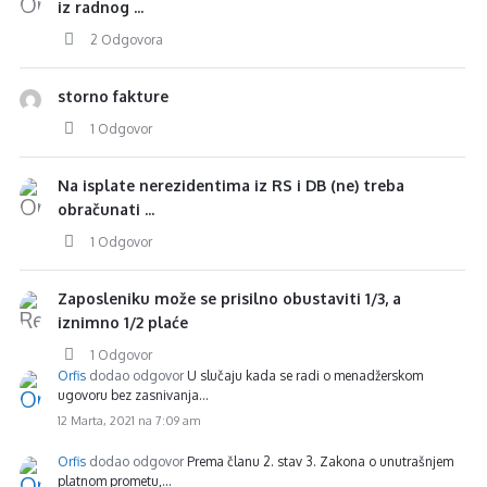
iz radnog ...
2 Odgovora
storno fakture
1 Odgovor
Na isplate nerezidentima iz RS i DB (ne) treba
obračunati ...
1 Odgovor
Zaposleniku može se prisilno obustaviti 1/3, a
iznimno 1/2 plaće
1 Odgovor
Orfis
dodao odgovor
U slučaju kada se radi o menadžerskom
ugovoru bez zasnivanja…
12 Marta, 2021 na 7:09 am
Orfis
dodao odgovor
Prema članu 2. stav 3. Zakona o unutrašnjem
platnom prometu,…