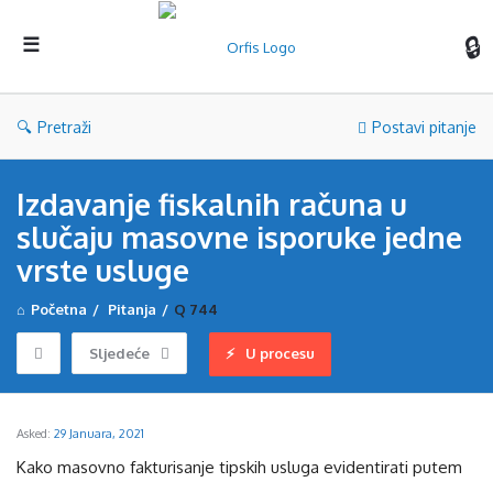
Orf
Pretraži
Postavi pitanje
Izdavanje fiskalnih računa u
slučaju masovne isporuke jedne
vrste usluge
Početna
/
Pitanja
/
Q 744
Sljedeće
U procesu
Asked:
29 Januara, 2021
Kako masovno fakturisanje tipskih usluga evidentirati putem