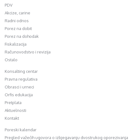
PDV
Akcize, carine
Radni odnos
Porez na dobit
Porez na dohodak
Fiskalizacija
Računovodstvo i revizija
Ostalo
Konsalting centar
Pravna regulativa
Obrasci i urneci
Orfis edukacija
Pretplata
Aktuelnosti
Kontakt
Poreski kalendar
Pregled važećih ugovora o izbjegavanju dvostrukog oporezivanja