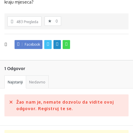
kraju mjeseca?
0
483
Pregleda
Facebook
1 Odgovor
Najstariji
Nedavno
Žao nam je, nemate dozvolu da vidite ovoj
odgovor. Registruj te se.