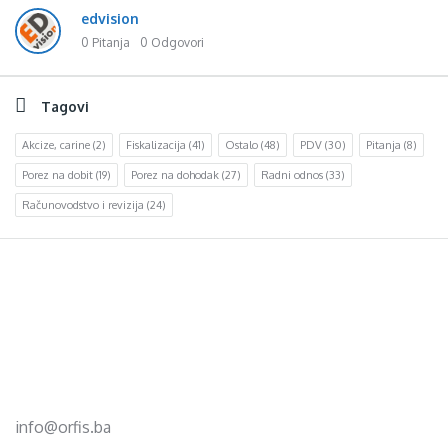
edvision
0 Pitanja
0 Odgovori
Tagovi
Akcize, carine
(2)
Fiskalizacija
(41)
Ostalo
(48)
PDV
(30)
Pitanja
(8)
Porez na dobit
(19)
Porez na dohodak
(27)
Radni odnos
(33)
Računovodstvo i revizija
(24)
Footer
d.o.o. za računovodstvo, finansije i savjetovanje
Mehmeda Ahmedbegovića bb
75320 Gračanica
+387 35 703 760
+387 35 707 097
info@orfis.ba