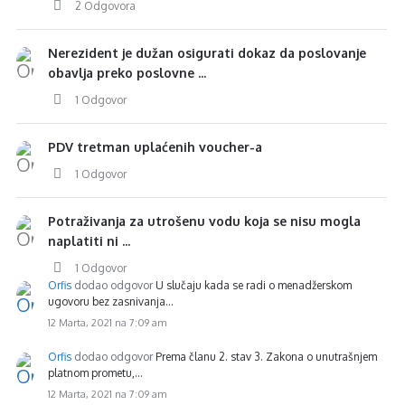
2 Odgovora
Nerezident je dužan osigurati dokaz da poslovanje
obavlja preko poslovne ...
1 Odgovor
PDV tretman uplaćenih voucher-a
1 Odgovor
Potraživanja za utrošenu vodu koja se nisu mogla
naplatiti ni ...
1 Odgovor
Orfis
dodao odgovor
U slučaju kada se radi o menadžerskom
ugovoru bez zasnivanja…
12 Marta, 2021 na 7:09 am
Orfis
dodao odgovor
Prema članu 2. stav 3. Zakona o unutrašnjem
platnom prometu,…
12 Marta, 2021 na 7:09 am