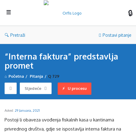
Orf
Pretraži
Postavi pitanje
“Interna faktura” predstavlja
promet
Početna
/
Pitanja
/
Q 729
Sljedeće
U procesu
Asked:
29 Januara, 2021
Postoji li obaveza uvođenja fiskalnih kasa u kantinama
privrednog društva, gdje se ispostavlja interna faktura na