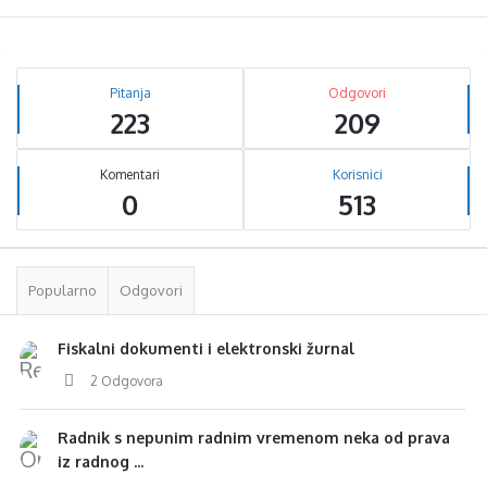
Sidebar
Stats
Pitanja
Odgovori
223
209
Komentari
Korisnici
0
513
Popularno
Odgovori
Fiskalni dokumenti i elektronski žurnal
2 Odgovora
Radnik s nepunim radnim vremenom neka od prava
iz radnog ...