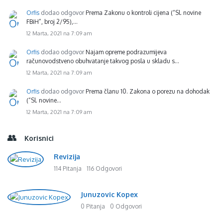
Orfis
dodao odgovor
Prema Zakonu o kontroli cijena (“Sl. novine
FBiH”, broj 2/95),…
12 Marta, 2021 na 7:09 am
Orfis
dodao odgovor
Najam opreme podrazumijeva
računovodstveno obuhvatanje takvog posla u skladu s…
12 Marta, 2021 na 7:09 am
Orfis
dodao odgovor
Prema članu 10. Zakona o porezu na dohodak
(“Sl. novine…
12 Marta, 2021 na 7:09 am
Korisnici
Revizija
114 Pitanja
116 Odgovori
Junuzovic Kopex
0 Pitanja
0 Odgovori