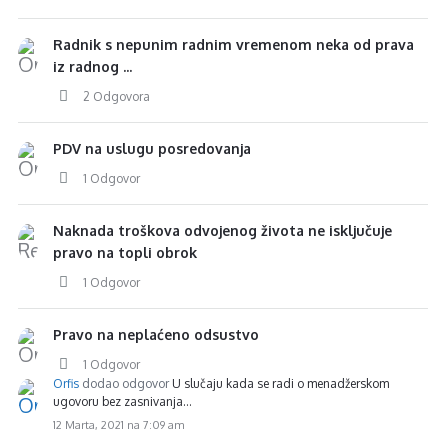
Radnik s nepunim radnim vremenom neka od prava
iz radnog ...
2 Odgovora
PDV na uslugu posredovanja
1 Odgovor
Naknada troškova odvojenog života ne isključuje
pravo na topli obrok
1 Odgovor
Pravo na neplaćeno odsustvo
1 Odgovor
Orfis
dodao odgovor
U slučaju kada se radi o menadžerskom
ugovoru bez zasnivanja…
12 Marta, 2021 na 7:09 am