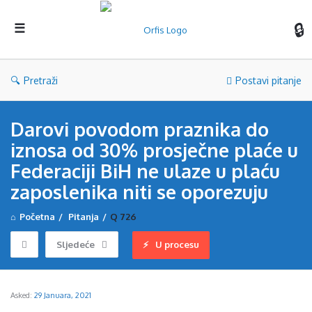
Orf
Pretraži
Postavi pitanje
Darovi povodom praznika do
iznosa od 30% prosječne plaće u
Federaciji BiH ne ulaze u plaću
zaposlenika niti se oporezuju
Početna
/
Pitanja
/
Q 726
Sljedeće
U procesu
Asked:
29 Januara, 2021