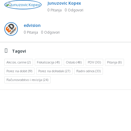
Junuzovic Kopex
0 Pitanja
0 Odgovori
edvision
0 Pitanja
0 Odgovori
Tagovi
Akcize, carine
(2)
Fiskalizacija
(41)
Ostalo
(48)
PDV
(30)
Pitanja
(8)
Porez na dobit
(19)
Porez na dohodak
(27)
Radni odnos
(33)
Računovodstvo i revizija
(24)
Footer
d.o.o. za računovodstvo, finansije i savjetovanje
Mehmeda Ahmedbegovića bb
75320 Gračanica