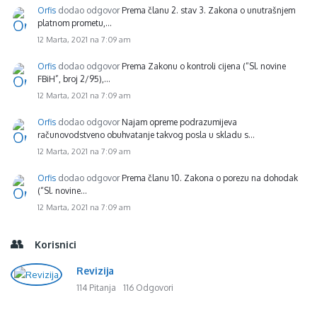
Orfis
dodao odgovor
Prema članu 2. stav 3. Zakona o unutrašnjem
platnom prometu,…
12 Marta, 2021 na 7:09 am
Orfis
dodao odgovor
Prema Zakonu o kontroli cijena (“Sl. novine
FBiH”, broj 2/95),…
12 Marta, 2021 na 7:09 am
Orfis
dodao odgovor
Najam opreme podrazumijeva
računovodstveno obuhvatanje takvog posla u skladu s…
12 Marta, 2021 na 7:09 am
Orfis
dodao odgovor
Prema članu 10. Zakona o porezu na dohodak
(“Sl. novine…
12 Marta, 2021 na 7:09 am
Korisnici
Revizija
114 Pitanja
116 Odgovori