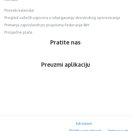
Poreski kalendar
Pregled važećih ugovora o izbjegavanju dvostrukog oporezivanja
Primanja zaposlenih po propisima Federacije BiH
Prosječne plaće
Pratite nas
Preuzmi aplikaciju
© 2020 Orfis.ba. Sva prava zadržana. | by
Ed-vision
.
Politika privatnosti
Impressum