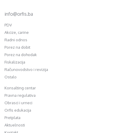
+387 35 703 760
+387 35 707 097
info@orfis.ba
PDV
Akcize, carine
Radni odnos
Porez na dobit
Porez na dohodak
Fiskalizacija
Računovodstvo i revizija
Ostalo
Konsalting centar
Pravna regulativa
Obrasci i urneci
Orfis edukacija
Pretplata
Aktuelnosti
Kontakt