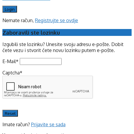
Nemate račun,
Registrujte se ovdje
Zaboravili ste lozinku
Izgubili ste lozinku? Unesite svoju adresu e-pošte. Dobit
ćete vezu i stvorit ćete novu lozinku putem e-pošte.
E-Mail
*
Captcha
*
Imate račun?
Prijavite se sada