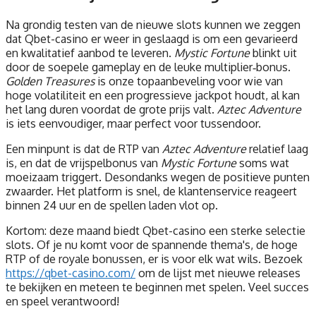
Na grondig testen van de nieuwe slots kunnen we zeggen
dat Qbet-casino er weer in geslaagd is om een gevarieerd
en kwalitatief aanbod te leveren.
Mystic Fortune
blinkt uit
door de soepele gameplay en de leuke multiplier‑bonus.
Golden Treasures
is onze topaanbeveling voor wie van
hoge volatiliteit en een progressieve jackpot houdt, al kan
het lang duren voordat de grote prijs valt.
Aztec Adventure
is iets eenvoudiger, maar perfect voor tussendoor.
Een minpunt is dat de RTP van
Aztec Adventure
relatief laag
is, en dat de vrijspelbonus van
Mystic Fortune
soms wat
moeizaam triggert. Desondanks wegen de positieve punten
zwaarder. Het platform is snel, de klantenservice reageert
binnen 24 uur en de spellen laden vlot op.
Kortom: deze maand biedt Qbet-casino een sterke selectie
slots. Of je nu komt voor de spannende thema's, de hoge
RTP of de royale bonussen, er is voor elk wat wils. Bezoek
https://qbet-casino.com/
om de lijst met nieuwe releases
te bekijken en meteen te beginnen met spelen. Veel succes
en speel verantwoord!