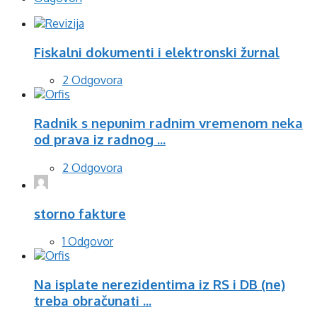
Fiskalni dokumenti i elektronski žurnal
2 Odgovora
Radnik s nepunim radnim vremenom neka
od prava iz radnog ...
2 Odgovora
storno fakture
1 Odgovor
Na isplate nerezidentima iz RS i DB (ne)
treba obračunati ...