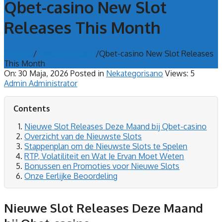
Qbet-casino New Slot
Releases This Month
Početna
/
Nekategorisano
/
Qbet-casino New Slot Releases
This Month
On:
30 Maja, 2026
Posted in
Nekategorisano
Views: 5
Admin Administrator
Contents
Nieuwe Slot Releases Deze Maand bij Qbet-casino
Overzicht van de Nieuwste Slots
Stappenplan om de Nieuwste Slots te Spelen
RTP, Volatiliteit en Wat Je Ervan Moet Weten
Bonussen en Promoties voor Nieuwe Slots
Onze Eerlijke Beoordeling
Nieuwe Slot Releases Deze Maand