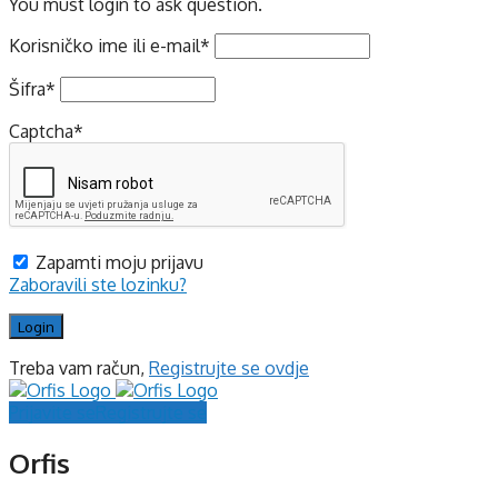
You must login to ask question.
Korisničko ime ili e-mail
*
Šifra
*
Captcha
*
Zapamti moju prijavu
Zaboravili ste lozinku?
Treba vam račun,
Registrujte se ovdje
Prijavite se
Registrujte se
Orfis