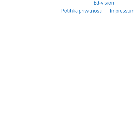
© 2020 Orfis.ba. Sva prava zadržana. | by
Ed-vision
.
Politika privatnosti
Impressum