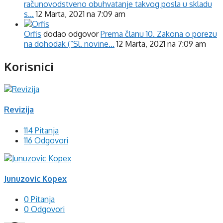
računovodstveno obuhvatanje takvog posla u skladu
s…
12 Marta, 2021 na 7:09 am
Orfis
dodao odgovor
Prema članu 10. Zakona o porezu
na dohodak (“Sl. novine…
12 Marta, 2021 na 7:09 am
Korisnici
Revizija
114 Pitanja
116 Odgovori
Junuzovic Kopex
0 Pitanja
0 Odgovori