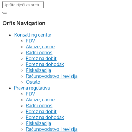
Orfis Navigation
Konsalting centar
PDV
Akcize, carine
Radni odnos
Porez na dobit
Porez na dohodak
Fiskalizacija
Računovodstvo i revizija
Ostalo
Pravna regulativa
PDV
Akcize, carine
Radni odnos
Porez na dobit
Porez na dohodak
Fiskalizacija
Računovodstvo i revizija