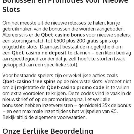
Slots
Om het meeste uit de nieuwe releases te halen, kun je
gebruikmaken van de bonussen die worden aangeboden.
Allereerst is er de
Qbet-casino bonus
voor nieuwe spelers:
een stortingsmatch tot €500 plus 200 gratis spins op
uitgelichte slots. Daarnaast bestaat de mogelijkheid om
een
Qbet-casino no deposit
te claimen – een klein bedrag
aan speeltegoed zonder dat je zelf hoeft te storten (vaak
gekoppeld aan een specifieke slot).
Voor bestaande spelers zijn er wekelijkse acties zoals
Qbet-casino free spins
op de nieuwste slots. Vergeet niet
om bij registratie de
Qbet-casino promo code
in te vullen
om extra voordelen te krijgen. Deze codes vind je vaak in de
nieuwsbrief of op de promotiepagina. Let wel: alle
bonussen hebben inzetvereisten – gemiddeld 35x de bonus
– en een maximale inzet tijdens het vrijspelen van €5.
Bekijk altijd de algemene voorwaarden.
Onze Eerlijke Beoordeling