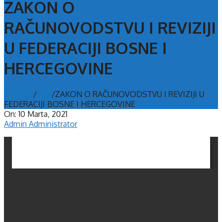
ZAKON O
RAČUNOVODSTVU I REVIZIJI
U FEDERACIJI BOSNE I
HERCEGOVINE
Početna
/
File
/
ZAKON O RAČUNOVODSTVU I REVIZIJI U
FEDERACIJI BOSNE I HERCEGOVINE
On:
10 Marta, 2021
Admin Administrator