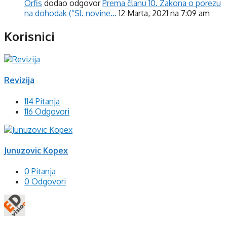
Orfis
dodao odgovor
Prema članu 10. Zakona o porezu
na dohodak (“Sl. novine…
12 Marta, 2021 na 7:09 am
Korisnici
Revizija
114 Pitanja
116 Odgovori
Junuzovic Kopex
0 Pitanja
0 Odgovori