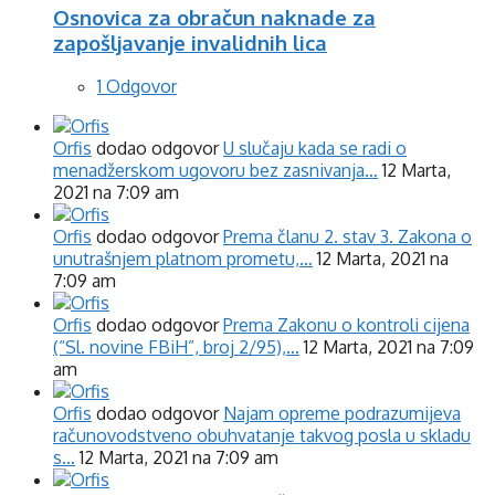
Osnovica za obračun naknade za
zapošljavanje invalidnih lica
1 Odgovor
Orfis
dodao odgovor
U slučaju kada se radi o
menadžerskom ugovoru bez zasnivanja…
12 Marta,
2021 na 7:09 am
Orfis
dodao odgovor
Prema članu 2. stav 3. Zakona o
unutrašnjem platnom prometu,…
12 Marta, 2021 na
7:09 am
Orfis
dodao odgovor
Prema Zakonu o kontroli cijena
(“Sl. novine FBiH”, broj 2/95),…
12 Marta, 2021 na 7:09
am
Orfis
dodao odgovor
Najam opreme podrazumijeva
računovodstveno obuhvatanje takvog posla u skladu
s…
12 Marta, 2021 na 7:09 am