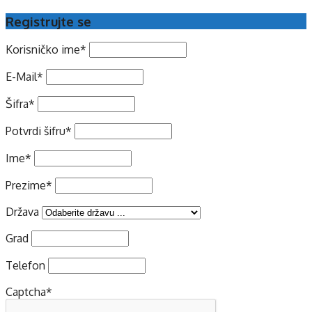
Registrujte se
Korisničko ime
*
E-Mail
*
Šifra
*
Potvrdi šifru
*
Ime
*
Prezime
*
Država
Grad
Telefon
Captcha
*