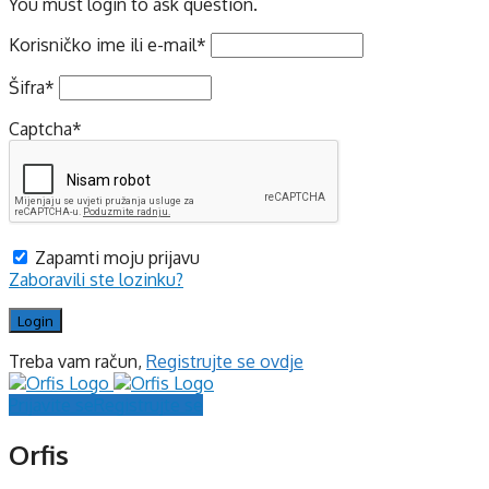
You must login to ask question.
Korisničko ime ili e-mail
*
Šifra
*
Captcha
*
Zapamti moju prijavu
Zaboravili ste lozinku?
Treba vam račun,
Registrujte se ovdje
Prijavite se
Registrujte se
Orfis