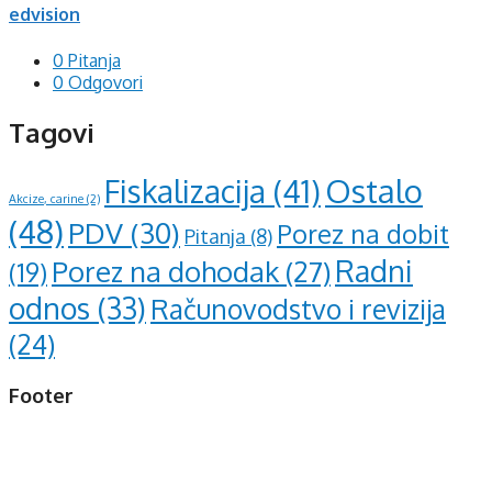
edvision
0 Pitanja
0 Odgovori
Tagovi
Ostalo
Fiskalizacija
(41)
Akcize, carine
(2)
(48)
PDV
(30)
Porez na dobit
Pitanja
(8)
Radni
Porez na dohodak
(27)
(19)
odnos
(33)
Računovodstvo i revizija
(24)
Footer
d.o.o. za računovodstvo, finansije i savjetovanje