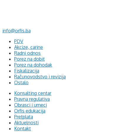
Mehmeda Ahmedbegovića bb
75320 Gračanica
+387 35 703 760
+387 35 707 097
info@orfis.ba
PDV
Akcize, carine
Radni odnos
Porez na dobit
Porez na dohodak
Fiskalizacija
Računovodstvo i revizija
Ostalo
Konsalting centar
Pravna regulativa
Obrasci i urneci
Orfis edukacija
Pretplata
Aktuelnosti
Kontakt