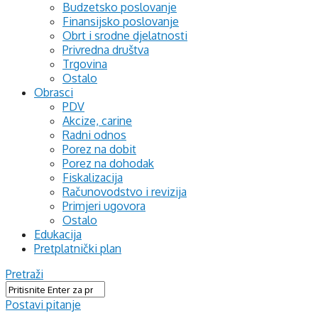
Budzetsko poslovanje
Finansijsko poslovanje
Obrt i srodne djelatnosti
Privredna društva
Trgovina
Ostalo
Obrasci
PDV
Akcize, carine
Radni odnos
Porez na dobit
Porez na dohodak
Fiskalizacija
Računovodstvo i revizija
Primjeri ugovora
Ostalo
Edukacija
Pretplatnički plan
Pretraži
Postavi pitanje