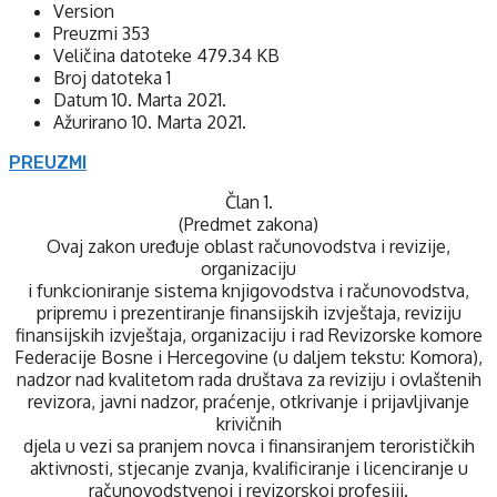
Version
Preuzmi
353
Veličina datoteke
479.34 KB
Broj datoteka
1
Datum
10. Marta 2021.
Ažurirano
10. Marta 2021.
PREUZMI
Član 1.
(Predmet zakona)
Ovaj zakon uređuje oblast računovodstva i revizije,
organizaciju
i funkcioniranje sistema knjigovodstva i računovodstva,
pripremu i prezentiranje finansijskih izvještaja, reviziju
finansijskih izvještaja, organizaciju i rad Revizorske komore
Federacije Bosne i Hercegovine (u daljem tekstu: Komora),
nadzor nad kvalitetom rada društava za reviziju i ovlaštenih
revizora, javni nadzor, praćenje, otkrivanje i prijavljivanje
krivičnih
djela u vezi sa pranjem novca i finansiranjem terorističkih
aktivnosti, stjecanje zvanja, kvalificiranje i licenciranje u
računovodstvenoj i revizorskoj profesiji.