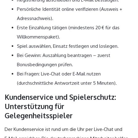
Persönliche Identität online verifizieren (Ausweis +
Adressnachweis).
Erste Einzahlung tätigen (mindestens 20 € für das
Willkommenspaket).
Spiel auswählen, Einsatz festlegen und loslegen.
Bei Gewinn: Auszahlung beantragen – zuerst
Bonusbedingungen prüfen.
Bei Fragen: Live‑Chat oder E‑Mail nutzen
(durchschnittliche Antwortzeit unter 5 Minuten).
Kundenservice und Spielerschutz:
Unterstützung für
Gelegenheitsspieler
Der Kundenservice ist rund um die Uhr per Live‑Chat und