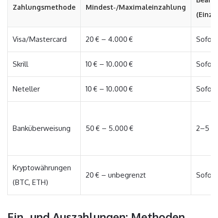
Zahlungsmethode
Mindest‑/Maximaleinzahlung
(Einza
Visa/Mastercard
20 € – 4.000 €
Sofort
Skrill
10 € – 10.000 €
Sofort
Neteller
10 € – 10.000 €
Sofort
Banküberweisung
50 € – 5.000 €
2–5 W
Kryptowährungen
20 € – unbegrenzt
Sofort
(BTC, ETH)
Ein‑ und Auszahlungen: Methoden,