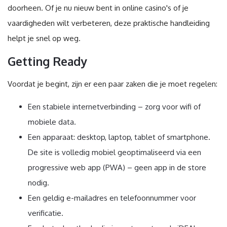
doorheen. Of je nu nieuw bent in online casino's of je
vaardigheden wilt verbeteren, deze praktische handleiding
helpt je snel op weg.
Getting Ready
Voordat je begint, zijn er een paar zaken die je moet regelen:
Een stabiele internetverbinding – zorg voor wifi of
mobiele data.
Een apparaat: desktop, laptop, tablet of smartphone.
De site is volledig mobiel geoptimaliseerd via een
progressive web app (PWA) – geen app in de store
nodig.
Een geldig e-mailadres en telefoonnummer voor
verificatie.