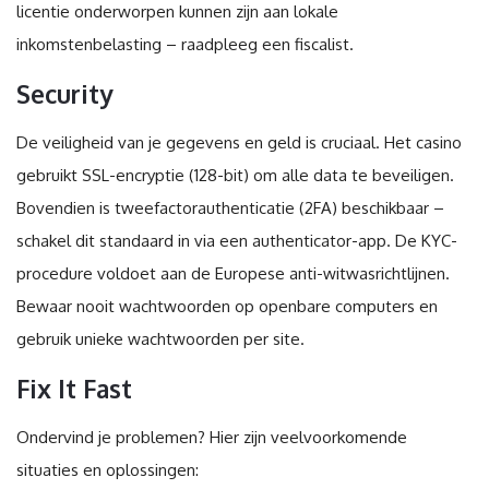
licentie onderworpen kunnen zijn aan lokale
inkomstenbelasting – raadpleeg een fiscalist.
Security
De veiligheid van je gegevens en geld is cruciaal. Het casino
gebruikt SSL-encryptie (128-bit) om alle data te beveiligen.
Bovendien is tweefactorauthenticatie (2FA) beschikbaar –
schakel dit standaard in via een authenticator-app. De KYC-
procedure voldoet aan de Europese anti-witwasrichtlijnen.
Bewaar nooit wachtwoorden op openbare computers en
gebruik unieke wachtwoorden per site.
Fix It Fast
Ondervind je problemen? Hier zijn veelvoorkomende
situaties en oplossingen: