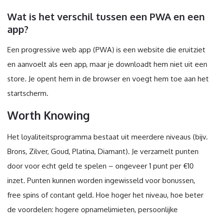
Wat is het verschil tussen een PWA en een
app?
Een progressive web app (PWA) is een website die eruitziet
en aanvoelt als een app, maar je downloadt hem niet uit een
store. Je opent hem in de browser en voegt hem toe aan het
startscherm.
Worth Knowing
Het loyaliteitsprogramma bestaat uit meerdere niveaus (bijv.
Brons, Zilver, Goud, Platina, Diamant). Je verzamelt punten
door voor echt geld te spelen – ongeveer 1 punt per €10
inzet. Punten kunnen worden ingewisseld voor bonussen,
free spins of contant geld. Hoe hoger het niveau, hoe beter
de voordelen: hogere opnamelimieten, persoonlijke