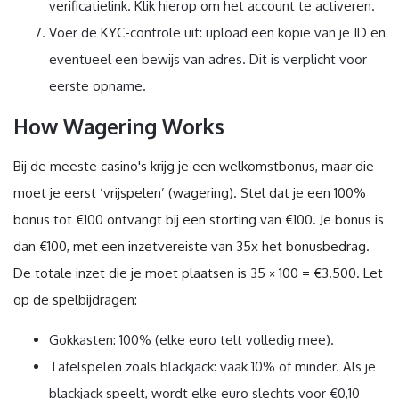
verificatielink. Klik hierop om het account te activeren.
Voer de KYC-controle uit: upload een kopie van je ID en
eventueel een bewijs van adres. Dit is verplicht voor
eerste opname.
How Wagering Works
Bij de meeste casino's krijg je een welkomstbonus, maar die
moet je eerst ‘vrijspelen’ (wagering). Stel dat je een 100%
bonus tot €100 ontvangt bij een storting van €100. Je bonus is
dan €100, met een inzetvereiste van 35x het bonusbedrag.
De totale inzet die je moet plaatsen is 35 × 100 = €3.500. Let
op de spelbijdragen:
Gokkasten: 100% (elke euro telt volledig mee).
Tafelspelen zoals blackjack: vaak 10% of minder. Als je
blackjack speelt, wordt elke euro slechts voor €0,10