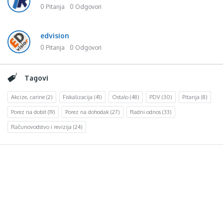
0 Pitanja
0 Odgovori
edvision
0 Pitanja
0 Odgovori
Tagovi
Akcize, carine
(2)
Fiskalizacija
(41)
Ostalo
(48)
PDV
(30)
Pitanja
(8)
Porez na dobit
(19)
Porez na dohodak
(27)
Radni odnos
(33)
Računovodstvo i revizija
(24)
Footer
d.o.o. za računovodstvo, finansije i savjetovanje
Mehmeda Ahmedbegovića bb
75320 Gračanica
+387 35 703 760