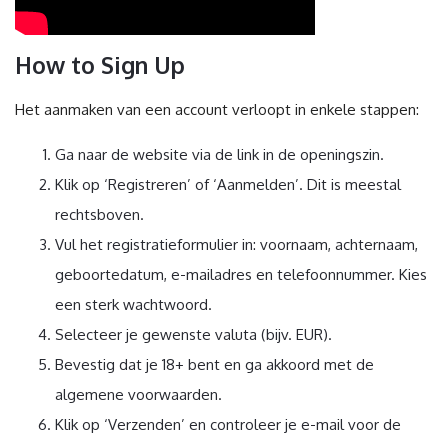
How to Sign Up
Het aanmaken van een account verloopt in enkele stappen:
Ga naar de website via de link in de openingszin.
Klik op ‘Registreren’ of ‘Aanmelden’. Dit is meestal
rechtsboven.
Vul het registratieformulier in: voornaam, achternaam,
geboortedatum, e-mailadres en telefoonnummer. Kies
een sterk wachtwoord.
Selecteer je gewenste valuta (bijv. EUR).
Bevestig dat je 18+ bent en ga akkoord met de
algemene voorwaarden.
Klik op ‘Verzenden’ en controleer je e-mail voor de