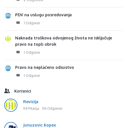
PDV na uslugu posredovanja
1 Odgovor
Naknada troškova odvojenog života ne isključuje
pravo na topli obrok
1 Odgovor
Pravo na neplaćeno odsustvo
1 Odgovor
Korisnici
Revizija
114 Pitanja
116 Odgovori
Junuzovic Kopex