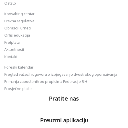
Ostalo
Konsalting centar
Pravna regulativa
Obrasci i urneci
Orfis edukacija
Pretplata
Aktuelnosti
Kontakt
Poreski kalendar
Pregled važećih ugovora o izbjegavanju dvostrukog oporezivanja
Primanja zaposlenih po propisima Federacije BiH
Prosječne plaće
Pratite nas
Preuzmi aplikaciju