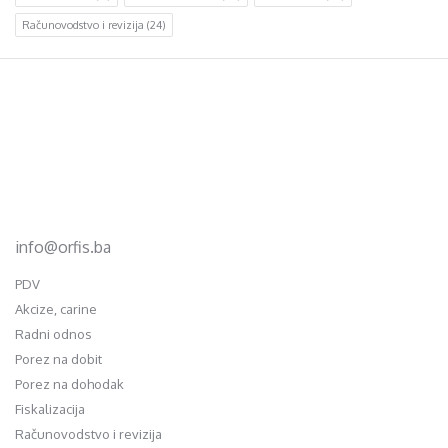
Računovodstvo i revizija
(24)
Footer
d.o.o. za računovodstvo, finansije i savjetovanje
Mehmeda Ahmedbegovića bb
75320 Gračanica
+387 35 703 760
+387 35 707 097
info@orfis.ba
PDV
Akcize, carine
Radni odnos
Porez na dobit
Porez na dohodak
Fiskalizacija
Računovodstvo i revizija