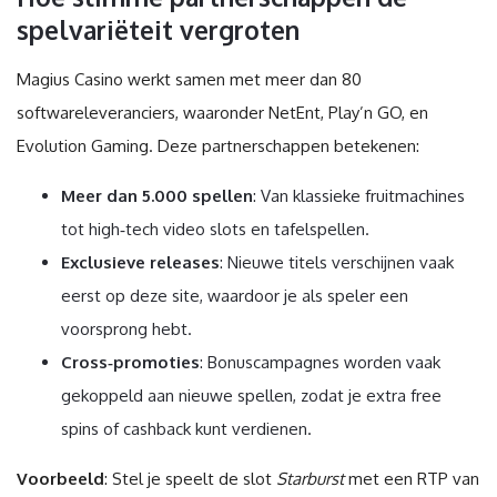
spelvariëteit vergroten
Magius Casino werkt samen met meer dan 80
softwareleveranciers, waaronder NetEnt, Play’n GO, en
Evolution Gaming. Deze partnerschappen betekenen:
Meer dan 5.000 spellen
: Van klassieke fruitmachines
tot high‑tech video slots en tafelspellen.
Exclusieve releases
: Nieuwe titels verschijnen vaak
eerst op deze site, waardoor je als speler een
voorsprong hebt.
Cross‑promoties
: Bonuscampagnes worden vaak
gekoppeld aan nieuwe spellen, zodat je extra free
spins of cashback kunt verdienen.
Voorbeeld
: Stel je speelt de slot
Starburst
met een RTP van