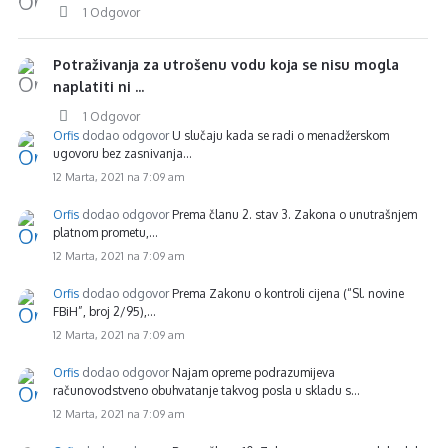
1 Odgovor
Potraživanja za utrošenu vodu koja se nisu mogla
naplatiti ni ...
1 Odgovor
Orfis
dodao odgovor
U slučaju kada se radi o menadžerskom
ugovoru bez zasnivanja…
12 Marta, 2021 na 7:09 am
Orfis
dodao odgovor
Prema članu 2. stav 3. Zakona o unutrašnjem
platnom prometu,…
12 Marta, 2021 na 7:09 am
Orfis
dodao odgovor
Prema Zakonu o kontroli cijena (“Sl. novine
FBiH”, broj 2/95),…
12 Marta, 2021 na 7:09 am
Orfis
dodao odgovor
Najam opreme podrazumijeva
računovodstveno obuhvatanje takvog posla u skladu s…
12 Marta, 2021 na 7:09 am