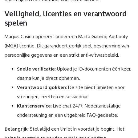
Veiligheid, licenties en verantwoord
spelen
Magius Casino opereert onder een Malta Gaming Authority
(MGA) licentie. Dit garandeert eerlijk spel, bescherming van
persoonlijke gegevens en een strikt anti‑witwasbeleid.
Snelle verificatie
: Upload je ID‑documenten één keer,
daarna kun je direct opnemen.
Verantwoord gokken
: De site biedt limieten voor
stortingen, inzetten en sessieduur.
Klantenservice
: Live chat 24/7, Nederlandstalige
ondersteuning en een uitgebreid FAQ‑gedeelte.
Belangrijk
: Stel altijd een limiet in voordat je begint. Het