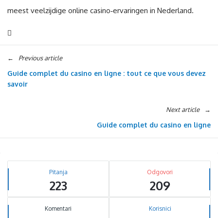
meest veelzijdige online casino‑ervaringen in Nederland.
Previous article
Guide complet du casino en ligne : tout ce que vous devez
savoir
Next article
Guide complet du casino en ligne
Sidebar
Stats
Pitanja
Odgovori
223
209
Komentari
Korisnici