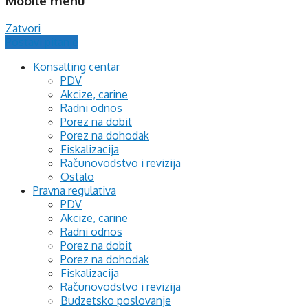
Mobile menu
Zatvori
Postavi pitanje
Konsalting centar
PDV
Akcize, carine
Radni odnos
Porez na dobit
Porez na dohodak
Fiskalizacija
Računovodstvo i revizija
Ostalo
Pravna regulativa
PDV
Akcize, carine
Radni odnos
Porez na dobit
Porez na dohodak
Fiskalizacija
Računovodstvo i revizija
Budzetsko poslovanje