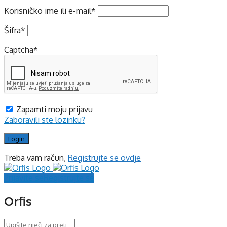
Korisničko ime ili e-mail
*
Šifra
*
Captcha
*
Zapamti moju prijavu
Zaboravili ste lozinku?
Treba vam račun,
Registrujte se ovdje
Prijavite se
Registrujte se
Orfis