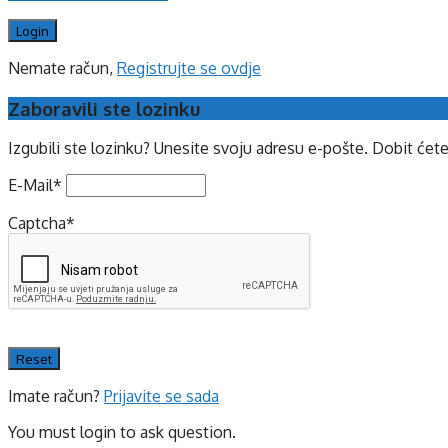
Nemate račun,
Registrujte se ovdje
Zaboravili ste lozinku
Izgubili ste lozinku? Unesite svoju adresu e-pošte. Dobit ćet
E-Mail
*
Captcha
*
Imate račun?
Prijavite se sada
You must login to ask question.