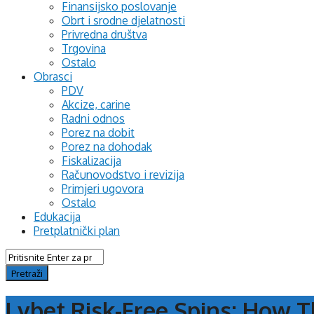
Finansijsko poslovanje
Obrt i srodne djelatnosti
Privredna društva
Trgovina
Ostalo
Obrasci
PDV
Akcize, carine
Radni odnos
Porez na dobit
Porez na dohodak
Fiskalizacija
Računovodstvo i revizija
Primjeri ugovora
Ostalo
Edukacija
Pretplatnički plan
Lvbet Risk-Free Spins: How T