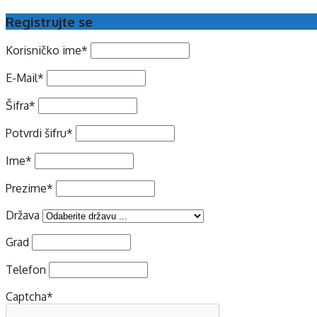
Registrujte se
Korisničko ime
*
E-Mail
*
Šifra
*
Potvrdi šifru
*
Ime
*
Prezime
*
Država
Grad
Telefon
Captcha
*