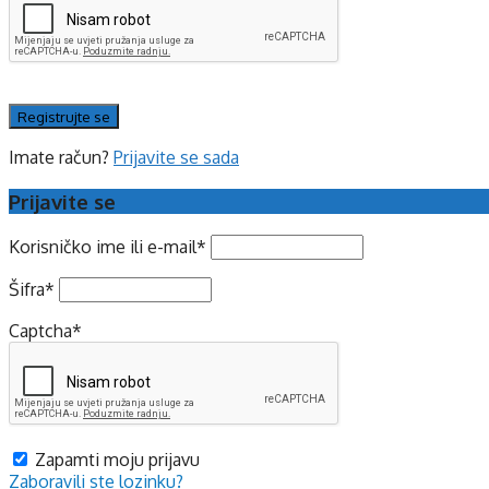
Imate račun?
Prijavite se sada
Prijavite se
Korisničko ime ili e-mail
*
Šifra
*
Captcha
*
Zapamti moju prijavu
Zaboravili ste lozinku?