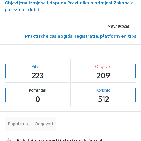
Objavljena izmjena i dopuna Pravilnika o primjeni Zakona o
porezu na dobit
Next article
Praktische casinogids: registratie, platform en tips
Sidebar
Stats
Pitanja
Odgovori
223
209
Komentari
Korisnici
0
512
Popularno
Odgovori
Fiskalni dokumenti i elektronski žurnal