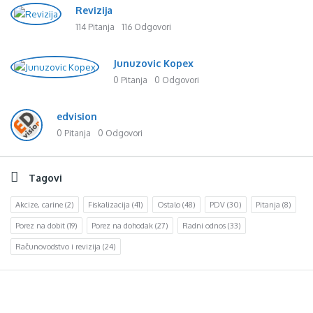
Revizija
114 Pitanja
116 Odgovori
Junuzovic Kopex
0 Pitanja
0 Odgovori
edvision
0 Pitanja
0 Odgovori
Tagovi
Akcize, carine
(2)
Fiskalizacija
(41)
Ostalo
(48)
PDV
(30)
Pitanja
(8)
Porez na dobit
(19)
Porez na dohodak
(27)
Radni odnos
(33)
Računovodstvo i revizija
(24)
Footer