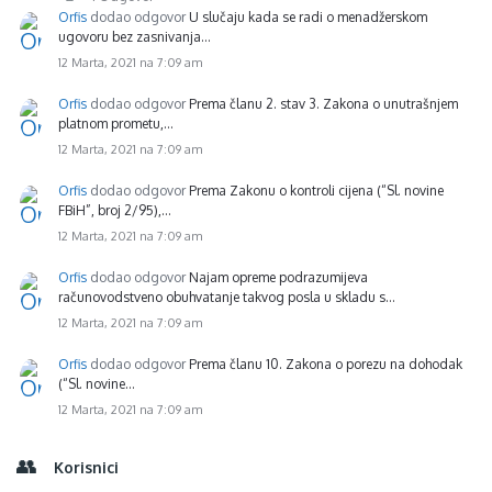
Orfis
dodao odgovor
U slučaju kada se radi o menadžerskom
ugovoru bez zasnivanja…
12 Marta, 2021 na 7:09 am
Orfis
dodao odgovor
Prema članu 2. stav 3. Zakona o unutrašnjem
platnom prometu,…
12 Marta, 2021 na 7:09 am
Orfis
dodao odgovor
Prema Zakonu o kontroli cijena (“Sl. novine
FBiH”, broj 2/95),…
12 Marta, 2021 na 7:09 am
Orfis
dodao odgovor
Najam opreme podrazumijeva
računovodstveno obuhvatanje takvog posla u skladu s…
12 Marta, 2021 na 7:09 am
Orfis
dodao odgovor
Prema članu 10. Zakona o porezu na dohodak
(“Sl. novine…
12 Marta, 2021 na 7:09 am
Korisnici