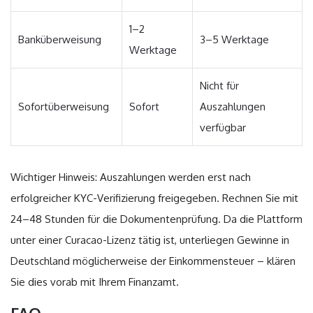
1–2
Banküberweisung
3–5 Werktage
Werktage
Nicht für
Sofortüberweisung
Sofort
Auszahlungen
verfügbar
Wichtiger Hinweis: Auszahlungen werden erst nach
erfolgreicher KYC-Verifizierung freigegeben. Rechnen Sie mit
24–48 Stunden für die Dokumentenprüfung. Da die Plattform
unter einer Curacao-Lizenz tätig ist, unterliegen Gewinne in
Deutschland möglicherweise der Einkommensteuer – klären
Sie dies vorab mit Ihrem Finanzamt.