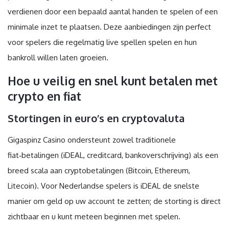
verdienen door een bepaald aantal handen te spelen of een
minimale inzet te plaatsen. Deze aanbiedingen zijn perfect
voor spelers die regelmatig live spellen spelen en hun
bankroll willen laten groeien.
Hoe u veilig en snel kunt betalen met
crypto en fiat
Stortingen in euro’s en cryptovaluta
Gigaspinz Casino ondersteunt zowel traditionele
fiat‑betalingen (iDEAL, creditcard, bankoverschrijving) als een
breed scala aan cryptobetalingen (Bitcoin, Ethereum,
Litecoin). Voor Nederlandse spelers is iDEAL de snelste
manier om geld op uw account te zetten; de storting is direct
zichtbaar en u kunt meteen beginnen met spelen.