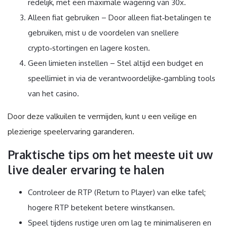
redelijk, met een maximale wagering van 30x.
Alleen fiat gebruiken – Door alleen fiat‑betalingen te
gebruiken, mist u de voordelen van snellere
crypto‑stortingen en lagere kosten.
Geen limieten instellen – Stel altijd een budget en
speellimiet in via de verantwoordelijke‑gambling tools
van het casino.
Door deze valkuilen te vermijden, kunt u een veilige en
plezierige speelervaring garanderen.
Praktische tips om het meeste uit uw
live dealer ervaring te halen
Controleer de RTP (Return to Player) van elke tafel;
hogere RTP betekent betere winstkansen.
Speel tijdens rustige uren om lag te minimaliseren en