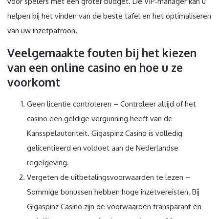
voor spelers met een groter budget. De VIP‑manager kan u
helpen bij het vinden van de beste tafel en het optimaliseren
van uw inzetpatroon.
Veelgemaakte fouten bij het kiezen
van een online casino en hoe u ze
voorkomt
Geen licentie controleren – Controleer altijd of het
casino een geldige vergunning heeft van de
Kansspelautoriteit. Gigaspinz Casino is volledig
gelicentieerd en voldoet aan de Nederlandse
regelgeving.
Vergeten de uitbetalingsvoorwaarden te lezen –
Sommige bonussen hebben hoge inzetvereisten. Bij
Gigaspinz Casino zijn de voorwaarden transparant en