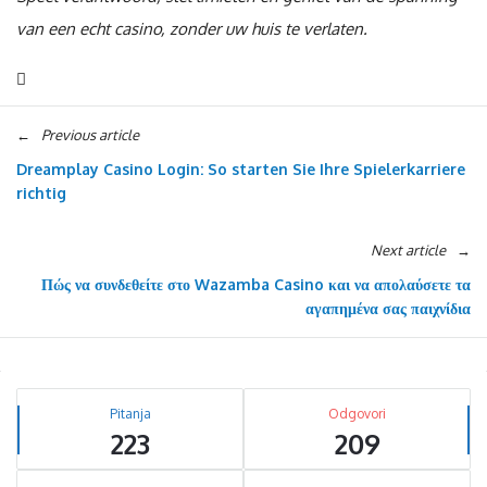
van een echt casino, zonder uw huis te verlaten.
Previous article
Dreamplay Casino Login: So starten Sie Ihre Spielerkarriere
richtig
Next article
Πώς να συνδεθείτε στο Wazamba Casino και να απολαύσετε τα
αγαπημένα σας παιχνίδια
Sidebar
Stats
Pitanja
Odgovori
223
209