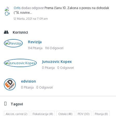
Orfis
dodao odgovor
Prema članu 10. Zakona o porezu na dohodak
(“Sl. novine…
12 Marta, 2021 na 7:09 am
Korisnici
Revizija
114 Pitanja
116 Odgovori
Junuzovic Kopex
0 Pitanja
0 Odgovori
edvision
0 Pitanja
0 Odgovori
Tagovi
Akcize, carine
(2)
Fiskalizacija
(41)
Ostalo
(48)
PDV
(30)
Pitanja
(8)