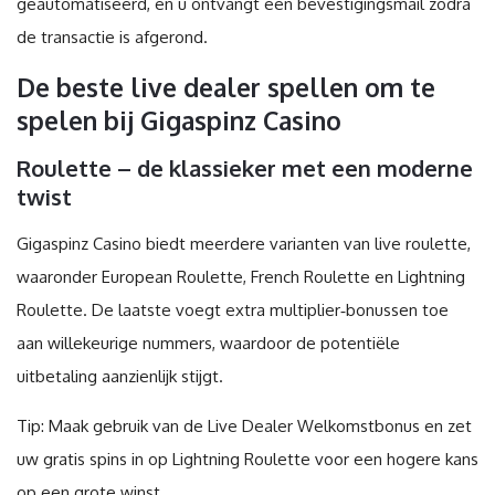
geautomatiseerd, en u ontvangt een bevestigingsmail zodra
de transactie is afgerond.
De beste live dealer spellen om te
spelen bij Gigaspinz Casino
Roulette – de klassieker met een moderne
twist
Gigaspinz Casino biedt meerdere varianten van live roulette,
waaronder European Roulette, French Roulette en Lightning
Roulette. De laatste voegt extra multiplier‑bonussen toe
aan willekeurige nummers, waardoor de potentiële
uitbetaling aanzienlijk stijgt.
Tip: Maak gebruik van de Live Dealer Welkomstbonus en zet
uw gratis spins in op Lightning Roulette voor een hogere kans
op een grote winst.