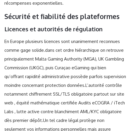
récompenses exponentielles.
Sécurité et fiabilité des plateformes
Licences et autorités de régulation
En Europe plusieurs licences sont unanimement reconnues
comme gage solide.dans cet ordre hiérarchique on retrouve
principalement Malta Gaming Authority (MGA), UK Gambling
Commission (UKGC), puis Curaçao eGaming qui bien
qu’offrant rapidité administrative possède parfois supervision
moindre concernant protection données.L’autorité contrôle
notamment chiffrement SSL/TLS obligatoire partout sur site
web , équité mathématique certifiée Audits eCOGRA / iTech
Labs , lutte active contre blanchiment AML/KYC obligatoire
dès premier dépôt.Un tel cadre légal protège non
seulement vos informations personnelles mais assure