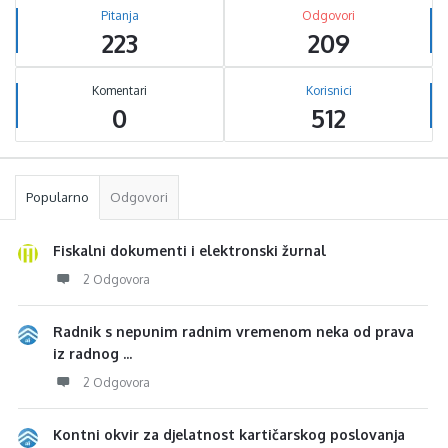
Stats
Pitanja
Odgovori
223
209
Komentari
Korisnici
0
512
Popularno
Odgovori
Fiskalni dokumenti i elektronski žurnal
2 Odgovora
Radnik s nepunim radnim vremenom neka od prava
iz radnog ...
2 Odgovora
Kontni okvir za djelatnost kartičarskog poslovanja