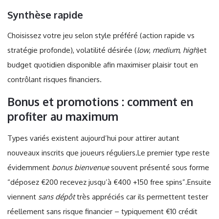
Synthèse rapide
Choisissez votre jeu selon style préféré (action rapide vs
stratégie profonde), volatilité désirée (
low
,
medium
,
high
)​et
budget quotidien disponible afin maximiser plaisir tout en
contrôlant risques financiers.
Bonus et promotions : comment en
profiter au maximum
Types variés existent aujourd’hui pour attirer autant
nouveaux inscrits que joueurs réguliers.Le premier type reste
évidemment
bonus bienvenue
souvent présenté sous forme
“déposez €200 recevez jusqu’à €400 +150 free spins”.Ensuite
viennent
sans dépôt
très appréciés car ils permettent tester
réellement sans risque financier – typiquement €10 crédit