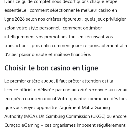
Dans ce guide complet nous décortiquons chaque étape
essentielle : comment sélectionner le meilleur casino en
ligne 2026 selon nos critères rigoureux , quels jeux privilégier
selon votre style personnel , comment optimiser
intelligemment vos promotions tout en sécurisant vos
transactions , puis enfin comment jouer responsablement afin
d’allier plaisir durable et maîtrise financière.
Choisir le bon casino en ligne
Le premier critère auquel il faut prêter attention est la
licence officielle délivrée par une autorité reconnue au niveau
européen ou international.Votre garantie commence dès lors
que vous voyez apparaître l’agrément Malta Gaming
Authority (MGA), UK Gambling Commission (UKGC) ou encore
Curaçao eGaming – ces organismes imposent régulièrement