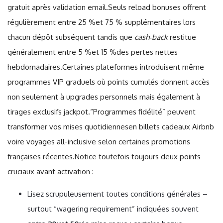
gratuit après validation email.Seuls reload bonuses offrent
régulièrement entre 25 %et 75 % supplémentaires lors
chacun dépôt subséquent tandis que
cash‑back
restitue
généralement entre 5 %et 15 %des pertes nettes
hebdomadaires.Certaines plateformes introduisent même
programmes VIP graduels où points cumulés donnent accès
non seulement à upgrades personnels mais également à
tirages exclusifs jackpot.“Programmes fidélité” peuvent
transformer vos mises quotidiennes​en billets cadeaux Airbnb
voire voyages all-inclusive selon certaines promotions
françaises récentes.Notice toutefois toujours deux points
cruciaux avant activation :
Lisez scrupuleusement toutes conditions générales –
surtout “wagering requirement” indiquées souvent