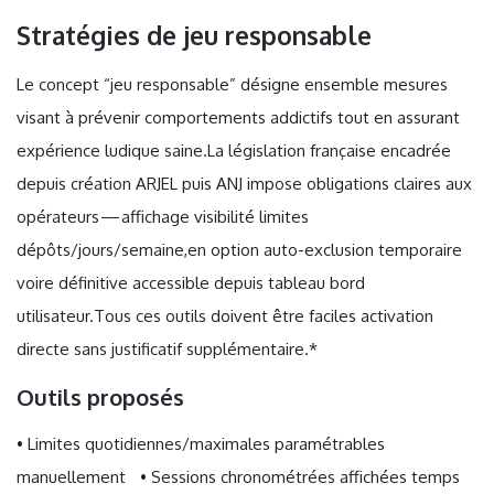
Stratégies de jeu responsable
Le concept “jeu responsable” désigne ensemble mesures
visant à prévenir comportements addictifs tout en assurant
expérience ludique saine.La législation française encadrée
depuis création ARJEL puis ANJ impose obligations claires aux
opérateurs — affichage visibilité limites
dépôts/jours/semaine,en option auto-exclusion temporaire
voire définitive accessible depuis tableau bord
utilisateur.Tous ces outils doivent être faciles activation
directe sans justificatif supplémentaire.*
Outils proposés
• Limites quotidiennes/maximales paramétrables
manuellement • Sessions chronométrées affichées temps