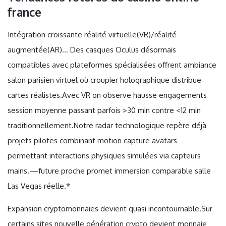
france
Intégration croissante réalité virtuelle(VR)/réalité
augmentée(AR)… Des casques Oculus désormais
compatibles avec plateformes spécialisées offrent ambiance
salon parisien virtuel où croupier holographique distribue
cartes réalistes.Avec VR on observe hausse engagements
session moyenne passant parfois >30 min contre <12 min
traditionnellement.Notre radar technologique repère déjà
projets pilotes combinant motion capture avatars
permettant interactions physiques simulées via capteurs
mains.—future proche promet immersion comparable salle
Las Vegas réelle.*
Expansion cryptomonnaies devient quasi incontournable.Sur
certains sites nouvelle génération crypto devient monnaie