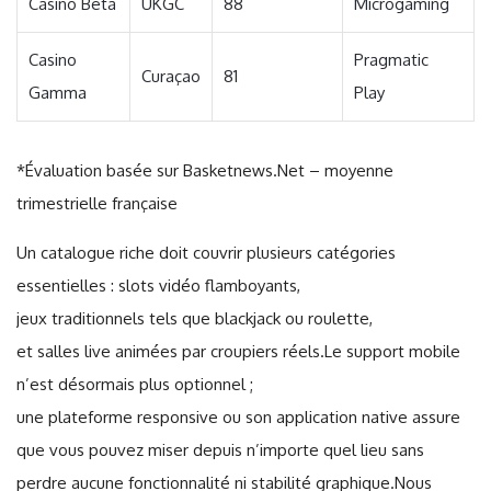
Casino Beta
UKGC
88
Microgaming
Casino
Pragmatic
Curaçao
81
Gamma
Play
*Évaluation basée sur Basketnews.Net – moyenne
trimestrielle française
Un catalogue riche doit couvrir plusieurs catégories
essentielles : slots vidéo flamboyants,
jeux traditionnels tels que blackjack ou roulette,
et salles live animées par croupiers réels.Le support mobile
n’est désormais plus optionnel ;
une plateforme responsive ou son application native assure
que vous pouvez miser depuis n’importe quel lieu sans
perdre aucune fonctionnalité ni stabilité graphique.Nous