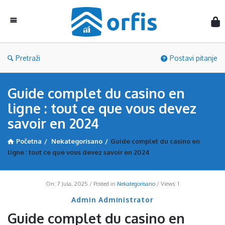
Orf
Pretraži
Postavi pitanje
Guide complet du casino en
ligne : tout ce que vous devez
savoir en 2024
Početna
/
Nekategorisano
/
Guide complet du casino en
ligne : tout ce que vous devez savoir en 2024
On:
7 Jula, 2025
Posted in
Nekategorisano
Views: 1
Admin Administrator
Guide complet du casino en