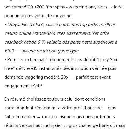
welcome €100 +200 free spins ‑ wagering only slots → idéal
pour amateurs volatilité moyenne.
• “Royal Flush Club”, classé parmi nos top picks meilleur
casino online France2024 chez Basketnews.Net offre
cashback hebdo ‎5 %‎ valable dès perte nette supérieure à
€100 — aucune restriction game type.
• Pour ceux cherchant uniquement sans dépôt,“Lucky Spin
Free” délivre €15 instantanés dès inscription vérifiée puis
demande wagering modéré ‎20x‎ — parfait test avant
engagement réel.*
En résumé choisissez toujours celui dont conditions
correspondent réellement à votre profil bancaire —plus
faible multiplier ↔️ moindre risque mais gains potentiels
réduits versus haut multiplier ↔️ gros challenge bankroll mais