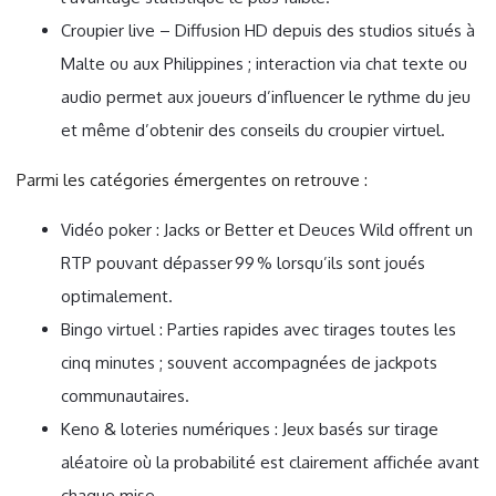
Croupier live – Diffusion HD depuis des studios situés à
Malte ou aux Philippines ; interaction via chat texte ou
audio permet aux joueurs d’influencer le rythme du jeu
et même d’obtenir des conseils du croupier virtuel.
Parmi les catégories émergentes on retrouve :
Vidéo poker : Jacks or Better et Deuces Wild offrent un
RTP pouvant dépasser 99 % lorsqu’ils sont joués
optimalement.
Bingo virtuel : Parties rapides avec tirages toutes les
cinq minutes ; souvent accompagnées de jackpots
communautaires.
Keno & loteries numériques : Jeux basés sur tirage
aléatoire où la probabilité est clairement affichée avant
chaque mise.