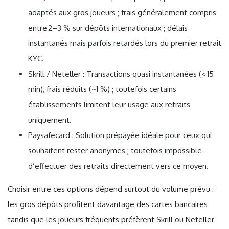
adaptés aux gros joueurs ; frais généralement compris
entre 2–3 % sur dépôts internationaux ; délais
instantanés mais parfois retardés lors du premier retrait
KYC.
Skrill / Neteller : Transactions quasi instantanées (< 15
min), frais réduits (~1 %) ; toutefois certains
établissements limitent leur usage aux retraits
uniquement.
Paysafecard : Solution prépayée idéale pour ceux qui
souhaitent rester anonymes ; toutefois impossible
d’effectuer des retraits directement vers ce moyen.
Choisir entre ces options dépend surtout du volume prévu :
les gros dépôts profitent davantage des cartes bancaires
tandis que les joueurs fréquents préfèrent Skrill ou Neteller