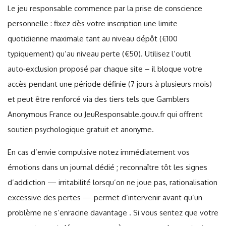
Le jeu responsable commence par la prise de conscience
personnelle : fixez dès votre inscription une limite
quotidienne maximale tant au niveau dépôt (€100
typiquement) qu’au niveau perte (€50). Utilisez l’outil
auto‑exclusion proposé par chaque site – il bloque votre
accès pendant une période définie (7 jours à plusieurs mois)
et peut être renforcé via des tiers tels que Gamblers
Anonymous France ou JeuResponsable.gouv.fr qui offrent
soutien psychologique gratuit et anonyme.
En cas d’envie compulsive notez immédiatement vos
émotions dans un journal dédié ; reconnaître tôt les signes
d’addiction — irritabilité lorsqu’on ne joue pas, rationalisation
excessive des pertes — permet d’intervenir avant qu’un
problème ne s’enracine davantage . Si vous sentez que votre