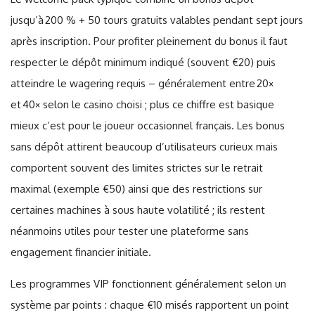
jusqu’à 200 % + 50 tours gratuits valables pendant sept jours
après inscription. Pour profiter pleinement du bonus il faut
respecter le dépôt minimum indiqué (souvent €20) puis
atteindre le wagering requis – généralement entre 20×
et 40× selon le casino choisi ; plus ce chiffre est basique
mieux c’est pour le joueur occasionnel français. Les bonus
sans dépôt attirent beaucoup d’utilisateurs curieux mais
comportent souvent des limites strictes sur le retrait
maximal (exemple €50) ainsi que des restrictions sur
certaines machines à sous haute volatilité ; ils restent
néanmoins utiles pour tester une plateforme sans
engagement financier initiale.
Les programmes VIP fonctionnent généralement selon un
système par points : chaque €10 misés rapportent un point