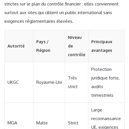
strictes sur le plan du contrôle financier ; elles conviennent
surtout aux sites qui ciblent un public international sans
exigences réglementaires élevées.
Niveau
Pays /
Principaux
Autorité
de
Région
avantages
contrôle
Protection
Très
juridique forte,
UKGC
Royaume‑Uni
strict
audits
trimestriels
Large
reconnaissance
MGA
Malte
Strict
UE, exigences