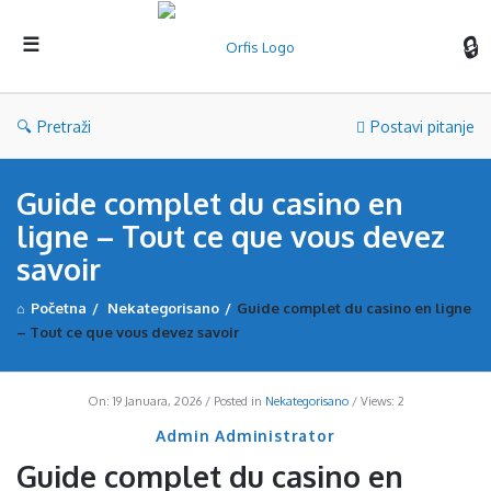
Orf
Pretraži
Postavi pitanje
Guide complet du casino en
ligne – Tout ce que vous devez
savoir
Početna
/
Nekategorisano
/
Guide complet du casino en ligne
– Tout ce que vous devez savoir
On:
19 Januara, 2026
Posted in
Nekategorisano
Views: 2
Admin Administrator
Guide complet du casino en