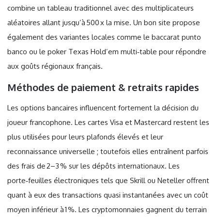
combine un tableau traditionnel avec des multiplicateurs
aléatoires allant jusqu’à 500 x la mise. Un bon site propose
également des variantes locales comme le baccarat punto
banco ou le poker Texas Hold’em multi‑table pour répondre
aux goûts régionaux français.
Méthodes de paiement & retraits rapides
Les options bancaires influencent fortement la décision du
joueur francophone. Les cartes Visa et Mastercard restent les
plus utilisées pour leurs plafonds élevés et leur
reconnaissance universelle ; toutefois elles entraînent parfois
des frais de 2–3 % sur les dépôts internationaux. Les
porte‑feuilles électroniques tels que Skrill ou Neteller offrent
quant à eux des transactions quasi instantanées avec un coût
moyen inférieur à 1 %. Les cryptomonnaies gagnent du terrain