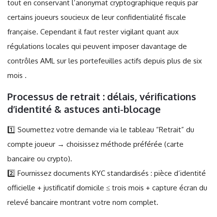
tout en conservant l’anonymat cryptographique requis par
certains joueurs soucieux de leur confidentialité fiscale
française. Cependant il faut rester vigilant quant aux
régulations locales qui peuvent imposer davantage de
contrôles AML sur les portefeuilles actifs depuis plus de six
mois .
Processus de retrait : délais, vérifications
d’identité & astuces anti‑blocage
1️⃣ Soumettez votre demande via le tableau “Retrait” du
compte joueur → choisissez méthode préférée (carte
bancaire ou crypto).
2️⃣ Fournissez documents KYC standardisés : pièce d’identité
officielle + justificatif domicile ≤ trois mois + capture écran du
relevé bancaire montrant votre nom complet.