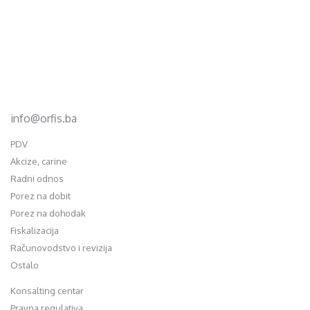
Footer
d.o.o. za računovodstvo, finansije i savjetovanje
Mehmeda Ahmedbegovića bb
75320 Gračanica
+387 35 703 760
+387 35 707 097
info@orfis.ba
PDV
Akcize, carine
Radni odnos
Porez na dobit
Porez na dohodak
Fiskalizacija
Računovodstvo i revizija
Ostalo
Konsalting centar
Pravna regulativa