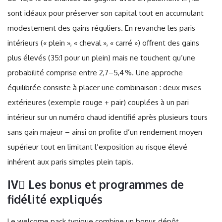
sont idéaux pour préserver son capital tout en accumulant
modestement des gains réguliers. En revanche les paris
intérieurs (« plein », « cheval », « carré ») offrent des gains
plus élevés (35:1 pour un plein) mais ne touchent qu’une
probabilité comprise entre 2,7–5,4 %. Une approche
équilibrée consiste à placer une combinaison : deux mises
extérieures (exemple rouge + pair) couplées à un pari
intérieur sur un numéro chaud identifié après plusieurs tours
sans gain majeur – ainsi on profite d’un rendement moyen
supérieur tout en limitant l’exposition au risque élevé
inhérent aux paris simples plein tapis.
IV️⃣ Les bonus et programmes de
fidélité expliqués
Le welcome pack typique combine un bonus dépôt