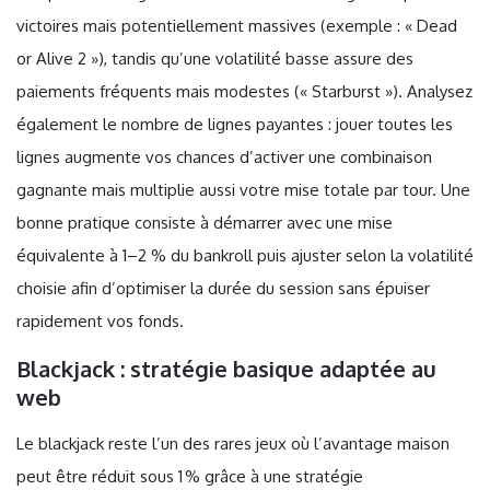
victoires mais potentiellement massives (exemple : « Dead
or Alive 2 »), tandis qu’une volatilité basse assure des
paiements fréquents mais modestes (« Starburst »). Analysez
également le nombre de lignes payantes : jouer toutes les
lignes augmente vos chances d’activer une combinaison
gagnante mais multiplie aussi votre mise totale par tour. Une
bonne pratique consiste à démarrer avec une mise
équivalente à 1–2 % du bankroll puis ajuster selon la volatilité
choisie afin d’optimiser la durée du session sans épuiser
rapidement vos fonds.
Blackjack : stratégie basique adaptée au
web
Le blackjack reste l’un des rares jeux où l’avantage maison
peut être réduit sous 1 % grâce à une stratégie