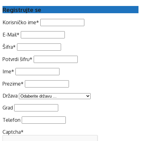
Registrujte se
Korisničko ime
*
E-Mail
*
Šifra
*
Potvrdi šifru
*
Ime
*
Prezime
*
Država
Grad
Telefon
Captcha
*