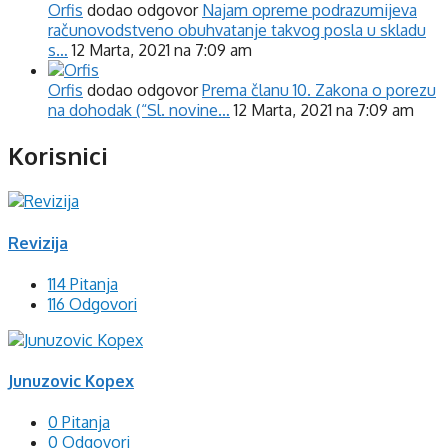
Orfis
dodao odgovor
Najam opreme podrazumijeva
računovodstveno obuhvatanje takvog posla u skladu
s…
12 Marta, 2021 na 7:09 am
Orfis
dodao odgovor
Prema članu 10. Zakona o porezu
na dohodak (“Sl. novine…
12 Marta, 2021 na 7:09 am
Korisnici
Revizija
114 Pitanja
116 Odgovori
Junuzovic Kopex
0 Pitanja
0 Odgovori