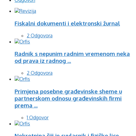
Odgovori
Fiskalni dokumenti i elektronski žurnal
2 Odgovora
Radnik s nepunim radnim vremenom neka
od prava iz radnog ...
2 Odgovora
Primjena posebne građevinske sheme u
partnerskom odnosu građevinskih firmi
prema ...
1 Odgovor
Nekretnina čiji je suvlasnik i fizičko lice