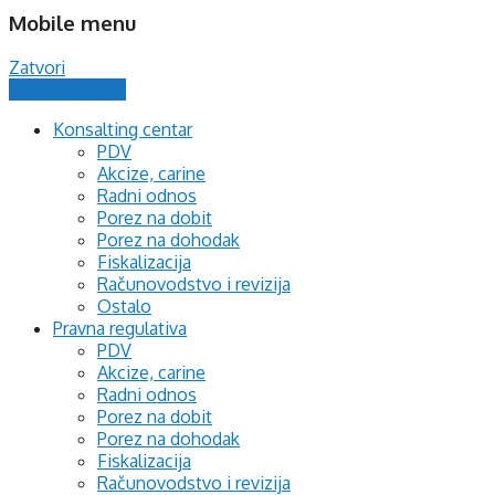
Mobile menu
Zatvori
Postavi pitanje
Konsalting centar
PDV
Akcize, carine
Radni odnos
Porez na dobit
Porez na dohodak
Fiskalizacija
Računovodstvo i revizija
Ostalo
Pravna regulativa
PDV
Akcize, carine
Radni odnos
Porez na dobit
Porez na dohodak
Fiskalizacija
Računovodstvo i revizija