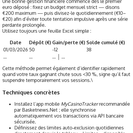
Une bonne gestion financière commence dès le premier
euro déposé : fixez un budget mensuel strict — disons
€200 maximum — puis divisez-le quotidiennement (€10–
€20) afin d’éviter toute tentation impulsive après une série
perdante prolongée.
Utilisez toujours une feuille Excel simple :
Date
Dépôt (€)
Gain/perte (€)
Solde cumulé (€)
01/03/2026
50
-12
38
…
…
… │ …
Cette méthode permet également d’identifier rapidement
quand votre taux gagnant chute sous <30 %, signe qu’il faut
suspendre temporairement vos sessions.\
Techniques concrètes
Installez l’app mobile
MyCasinoTracker
recommandée
par Basketnews.Net ; elle synchronise
automatiquement vos transactions via API bancaire
sécurisée.
Définissez des limites auto‑exclusion quotidiennes