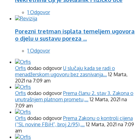
1 Odgovor
Porezni tretman isplata temeljem ugovora
o djelu u sustavu poreza ...
1 Odgovor
Orfis
dodao odgovor
U slučaju kada se radi o
menadžerskom ugovoru bez zasnivanja…
12 Marta,
2021 na 7:09 am
Orfis
dodao odgovor
Prema članu 2. stav 3. Zakona o
unutrašnjem platnom prometu,…
12 Marta, 2021 na
7:09 am
Orfis
dodao odgovor
Prema Zakonu o kontroli cijena
(“Sl. novine FBiH”, broj 2/95),…
12 Marta, 2021 na 7:09
am