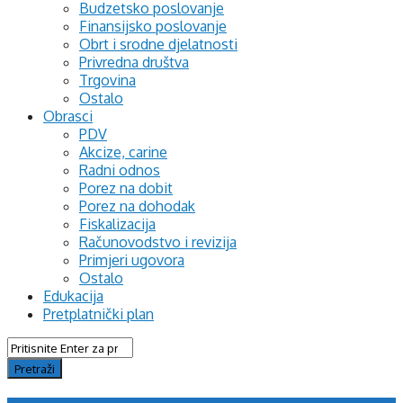
Budzetsko poslovanje
Finansijsko poslovanje
Obrt i srodne djelatnosti
Privredna društva
Trgovina
Ostalo
Obrasci
PDV
Akcize, carine
Radni odnos
Porez na dobit
Porez na dohodak
Fiskalizacija
Računovodstvo i revizija
Primjeri ugovora
Ostalo
Edukacija
Pretplatnički plan