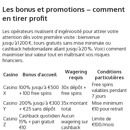
Les bonus et promotions – comment
en tirer profit
Les opérateurs rivalisent d’ingéniosité pour attirer votre
attention dès votre première visite : bienvenue
jusqu’à 1 200 €, tours gratuits sans mise minimale ou
cashback hebdomadaire allant jusqu’à 20 %. Voici comment
maximiser leur valeur tout en maîtrisant vos risques
financiers.
Wagering
Conditions
Casino
Bonus d’accueil
requis
particulières
Free spins
Casino
100% jusqu’à €500
30x dépôt +
valables pendant
X
+ 100 free spins
free spins
7 jours
Casino
200% jusqu’à €300
35x montant
Mise minimum
Y
+ €25 sans dépôt
total
€10 pour retrait
Cashback quotidien
Aucun
Casino
Limite de
15% + pari gratuit
wagering sur
Z
€100/mois
€10
cashback