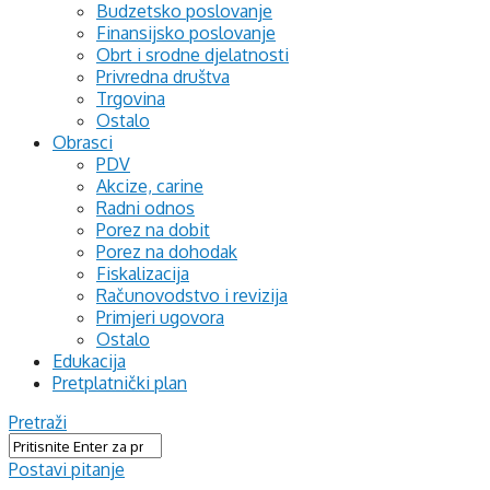
Budzetsko poslovanje
Finansijsko poslovanje
Obrt i srodne djelatnosti
Privredna društva
Trgovina
Ostalo
Obrasci
PDV
Akcize, carine
Radni odnos
Porez na dobit
Porez na dohodak
Fiskalizacija
Računovodstvo i revizija
Primjeri ugovora
Ostalo
Edukacija
Pretplatnički plan
Pretraži
Postavi pitanje