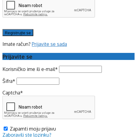
Imate račun?
Prijavite se sada
Prijavite se
Korisničko ime ili e-mail
*
Šifra
*
Captcha
*
Zapamti moju prijavu
Zaboravili ste lozinku?