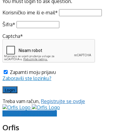
You must login to ask question.
Korisničko ime ili e-mail
*
Šifra
*
Captcha
*
Zapamti moju prijavu
Zaboravili ste lozinku?
Treba vam račun,
Registrujte se ovdje
Prijavite se
Registrujte se
Orfis