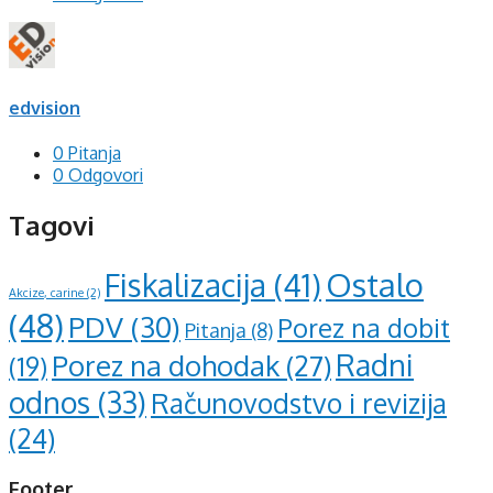
edvision
0 Pitanja
0 Odgovori
Tagovi
Ostalo
Fiskalizacija
(41)
Akcize, carine
(2)
(48)
PDV
(30)
Porez na dobit
Pitanja
(8)
Radni
Porez na dohodak
(27)
(19)
odnos
(33)
Računovodstvo i revizija
(24)
Footer