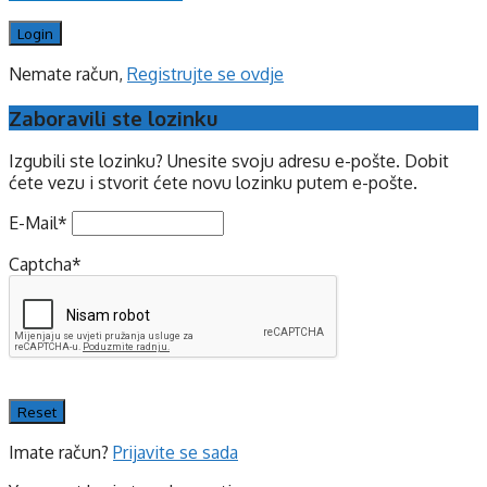
Nemate račun,
Registrujte se ovdje
Zaboravili ste lozinku
Izgubili ste lozinku? Unesite svoju adresu e-pošte. Dobit
ćete vezu i stvorit ćete novu lozinku putem e-pošte.
E-Mail
*
Captcha
*
Imate račun?
Prijavite se sada