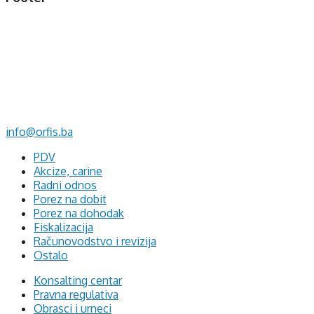
d.o.o. za računovodstvo, finansije i savjetovanje
Mehmeda Ahmedbegovića bb
75320 Gračanica
+387 35 703 760
+387 35 707 097
info@orfis.ba
PDV
Akcize, carine
Radni odnos
Porez na dobit
Porez na dohodak
Fiskalizacija
Računovodstvo i revizija
Ostalo
Konsalting centar
Pravna regulativa
Obrasci i urneci