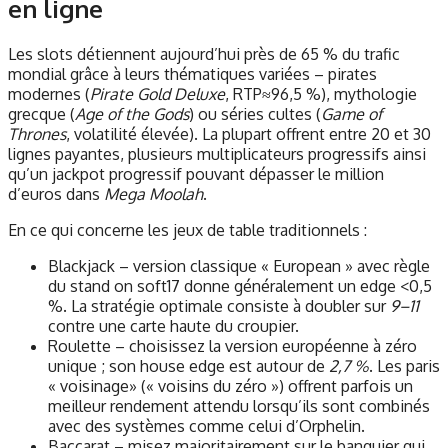
en ligne
Les slots détiennent aujourd’hui près de 65 % du trafic
mondial grâce à leurs thématiques variées – pirates
modernes (
Pirate Gold Deluxe
, RTP≈96,5 %), mythologie
grecque (
Age of the Gods
) ou séries cultes (
Game of
Thrones
, volatilité élevée). La plupart offrent entre 20 et 30
lignes payantes, plusieurs multiplicateurs progressifs ainsi
qu’un jackpot progressif pouvant dépasser le million
d’euros dans
Mega Moolah
.
En ce qui concerne les jeux de table traditionnels :
Blackjack – version classique « European » avec règle
du stand on soft17 donne généralement un edge <0,5
%. La stratégie optimale consiste à doubler sur
9–11
contre une carte haute du croupier.
Roulette – choisissez la version européenne à zéro
unique ; son house edge est autour de
2,7 %
. Les paris
« voisinage» (« voisins du zéro ») offrent parfois un
meilleur rendement attendu lorsqu’ils sont combinés
avec des systèmes comme celui d’Orphelin.
Baccarat – misez majoritairement sur le banquier qui