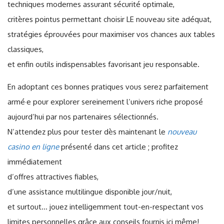
techniques modernes assurant sécurité optimale,
critères pointus permettant choisir LE nouveau site adéquat,
stratégies éprouvées pour maximiser vos chances aux tables
classiques,
et enfin outils indispensables favorisant jeu responsable.​
En adoptant ces bonnes pratiques vous serez parfaitement
armé·e pour explorer sereinement l’univers riche proposé
aujourd’hui par nos partenaires sélectionnés.
N’attendez plus pour tester dès maintenant le
nouveau
casino en ligne
présenté dans cet article ; profitez
immédiatement
d’offres attractives fiables,
d’une assistance multilingue disponible jour/nuit,
et surtout… jouez intelligemment tout-en-respectant vos
limites personnelles grâce aux conseils fournis ici même!