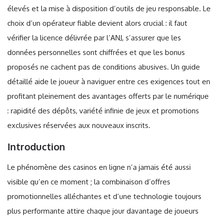
élevés et la mise à disposition d’outils de jeu responsable. Le
choix d’un opérateur fiable devient alors crucial : il faut
vérifier la licence délivrée par l’ANJ, s’assurer que les
données personnelles sont chiffrées et que les bonus
proposés ne cachent pas de conditions abusives. Un guide
détaillé aide le joueur à naviguer entre ces exigences tout en
profitant pleinement des avantages offerts par le numérique
: rapidité des dépôts, variété infinie de jeux et promotions
exclusives réservées aux nouveaux inscrits.
Introduction
Le phénomène des casinos en ligne n’a jamais été aussi
visible qu’en ce moment ; la combinaison d’offres
promotionnelles alléchantes et d’une technologie toujours
plus performante attire chaque jour davantage de joueurs