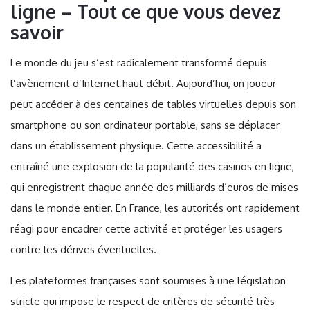
ligne – Tout ce que vous devez
savoir
Le monde du jeu s’est radicalement transformé depuis
l’avènement d’Internet haut débit. Aujourd’hui, un joueur
peut accéder à des centaines de tables virtuelles depuis son
smartphone ou son ordinateur portable, sans se déplacer
dans un établissement physique. Cette accessibilité a
entraîné une explosion de la popularité des casinos en ligne,
qui enregistrent chaque année des milliards d’euros de mises
dans le monde entier. En France, les autorités ont rapidement
réagi pour encadrer cette activité et protéger les usagers
contre les dérives éventuelles.
Les plateformes françaises sont soumises à une législation
stricte qui impose le respect de critères de sécurité très