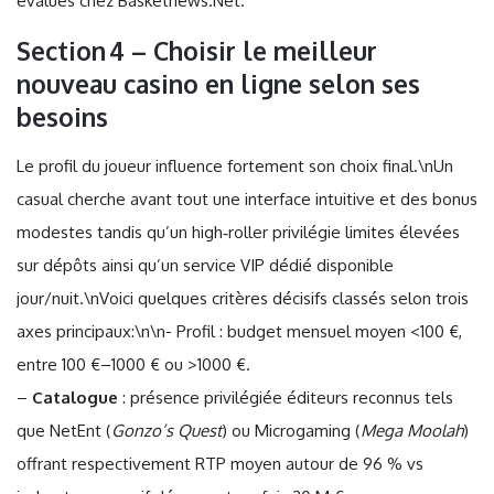
évalués chez Basketnews.Net.
Section 4 – Choisir le meilleur
nouveau casino en ligne selon ses
besoins
Le profil du joueur influence fortement son choix final.\nUn
casual cherche avant tout une interface intuitive et des bonus
modestes tandis qu’un high‑roller privilégie limites élevées
sur dépôts ainsi qu’un service VIP dédié disponible
jour/nuit.\nVoici quelques critères décisifs classés selon trois
axes principaux:\n\n- Profil : budget mensuel moyen <100 €,
entre 100 €–1000 € ou >1000 €.
–
Catalogue
: présence privilégiée éditeurs reconnus tels
que NetEnt (
Gonzo’s Quest
) ou Microgaming (
Mega Moolah
)
offrant respectivement RTP moyen autour de 96 % vs