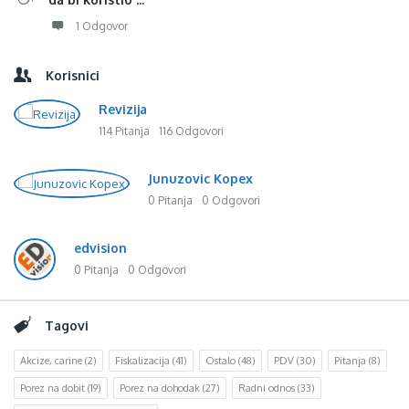
1 Odgovor
Korisnici
Revizija
114 Pitanja
116 Odgovori
Junuzovic Kopex
0 Pitanja
0 Odgovori
edvision
0 Pitanja
0 Odgovori
Tagovi
Akcize, carine
(2)
Fiskalizacija
(41)
Ostalo
(48)
PDV
(30)
Pitanja
(8)
Porez na dobit
(19)
Porez na dohodak
(27)
Radni odnos
(33)