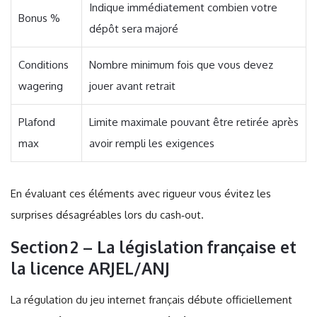
Indique immédiatement combien votre
Bonus %
dépôt sera majoré
Conditions
Nombre minimum fois que vous devez
wagering
jouer avant retrait
Plafond
Limite maximale pouvant être retirée après
max
avoir rempli les exigences
En évaluant ces éléments avec rigueur vous évitez les
surprises désagréables lors du cash‑out.
Section 2 – La législation française et
la licence ARJEL/ANJ
La régulation du jeu internet français débute officiellement