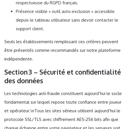
respectueuse du RGPD français.
Présence visible « outil auto‑exclusion » accessible
depuis le tableau utilisateur sans devoir contacter le
support client.
Seuls les établissements remplissant ces critères peuvent
être présentés comme recommandés sur notre plateforme
indépendente.
Section 3 – Sécurité et confidentialité
des données
Les technologies anti‑fraude constituent aujourd’hui le socle
fondamental sur lequel repose toute confiance entre joueur
et opérateur.\nTous les sites sérieux utilisent aujourd’hui le
protocole SSL/TLS avec chiffrement AES‑256 bits afin que
chaque échange entre votre navigateur et les serveurs soit