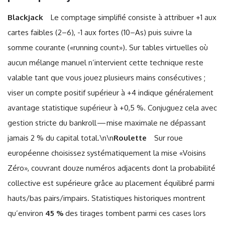
Blackjack
Le comptage simplifié consiste à attribuer +1 aux
cartes faibles (2–6), -1 aux fortes (10–As) puis suivre la
somme courante («​running count​»). Sur tables virtuelles où
aucun mélange manuel n’intervient cette technique reste
valable tant que vous jouez plusieurs mains consécutives ;
viser un compte positif supérieur à +4 indique généralement
avantage statistique supérieur à +0,5 %. Conjuguez cela avec
gestion stricte du bankroll — mise maximale ne dépassant
jamais 2 % du capital total.\n\n
Roulette
Sur roue
européenne choisissez systématiquement la mise «​Voisins
Zéro​», couvrant douze numéros adjacents dont la probabilité
collective est supérieure grâce au placement équilibré parmi
hauts/bas pairs/impairs. Statistiques historiques montrent
qu’environ
45 %
des tirages tombent parmi ces cases lors