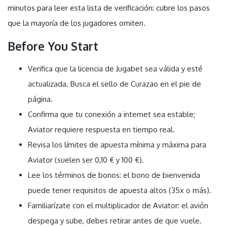
minutos para leer esta lista de verificación: cubre los pasos
que la mayoría de los jugadores omiten.
Before You Start
Verifica que la licencia de Jugabet sea válida y esté
actualizada. Busca el sello de Curazao en el pie de
página.
Confirma que tu conexión a internet sea estable;
Aviator requiere respuesta en tiempo real.
Revisa los límites de apuesta mínima y máxima para
Aviator (suelen ser 0,10 € y 100 €).
Lee los términos de bonos: el bono de bienvenida
puede tener requisitos de apuesta altos (35x o más).
Familiarízate con el multiplicador de Aviator: el avión
despega y sube, debes retirar antes de que vuele.