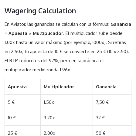
Wagering Calculation
En Aviator, las ganancias se calculan con la fórmula:
Ganancia
= Apuesta × Multiplicador
. El multiplicador sube desde
1.00x hasta un valor máximo (por ejemplo, 1000x). Si retiras
en 2.50x, tu apuesta de 10 € se convierte en 25 € (10 × 2.50).
El RTP teórico es del 97%, pero en la práctica el
multiplicador medio ronda 1.96x.
Apuesta
Multiplicador
Ganancia
5 €
1.50x
7,50 €
10 €
3.20x
32 €
25 €
2.00x
50 €