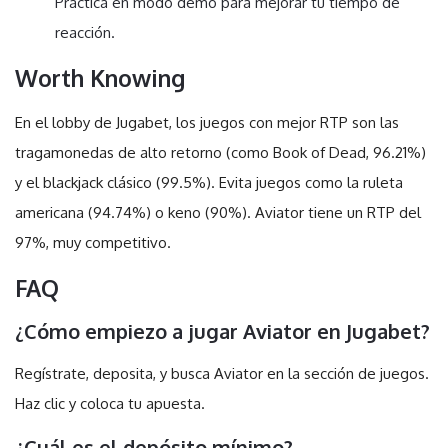
Practica en modo demo para mejorar tu tiempo de
reacción.
Worth Knowing
En el lobby de Jugabet, los juegos con mejor RTP son las
tragamonedas de alto retorno (como Book of Dead, 96.21%)
y el blackjack clásico (99.5%). Evita juegos como la ruleta
americana (94.74%) o keno (90%). Aviator tiene un RTP del
97%, muy competitivo.
FAQ
¿Cómo empiezo a jugar Aviator en Jugabet?
Regístrate, deposita, y busca Aviator en la sección de juegos.
Haz clic y coloca tu apuesta.
¿Cuál es el depósito mínimo?