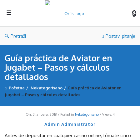
Orf
Pretraži
Postavi pitanje
Guía práctica de Aviator en
Jugabet – Pasos y cálculos
detallados
Početna
/
Nekategorisano
/
Guía práctica de Aviator en
Jugabet – Pasos y cálculos detallados
On:
3 Januara, 2018
Posted in
Nekategorisano
Views: 4
Admin Administrator
Antes de depositar en cualquier casino online, tómate cinco