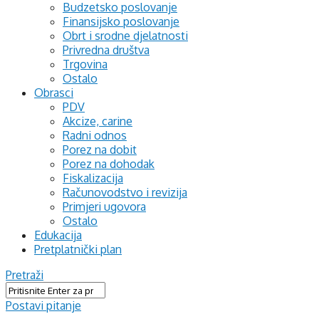
Budzetsko poslovanje
Finansijsko poslovanje
Obrt i srodne djelatnosti
Privredna društva
Trgovina
Ostalo
Obrasci
PDV
Akcize, carine
Radni odnos
Porez na dobit
Porez na dohodak
Fiskalizacija
Računovodstvo i revizija
Primjeri ugovora
Ostalo
Edukacija
Pretplatnički plan
Pretraži
Postavi pitanje