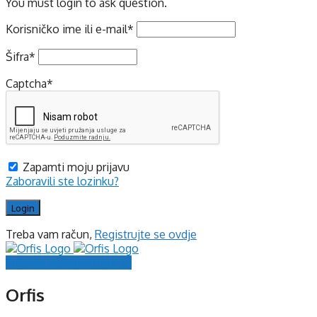
You must login to ask question.
Korisničko ime ili e-mail
*
Šifra
*
Captcha
*
Zapamti moju prijavu
Zaboravili ste lozinku?
Treba vam račun,
Registrujte se ovdje
Prijavite se
Registrujte se
Orfis