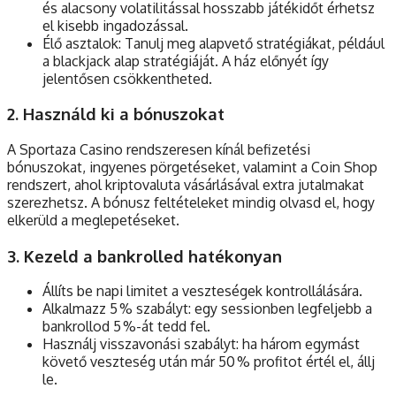
és alacsony volatilitással hosszabb játékidőt érhetsz
el kisebb ingadozással.
Élő asztalok: Tanulj meg alapvető stratégiákat, például
a blackjack alap stratégiáját. A ház előnyét így
jelentősen csökkentheted.
2. Használd ki a bónuszokat
A Sportaza Casino rendszeresen kínál befizetési
bónuszokat, ingyenes pörgetéseket, valamint a Coin Shop
rendszert, ahol kriptovaluta vásárlásával extra jutalmakat
szerezhetsz. A bónusz feltételeket mindig olvasd el, hogy
elkerüld a meglepetéseket.
3. Kezeld a bankrolled hatékonyan
Állíts be napi limitet a veszteségek kontrollálására.
Alkalmazz 5 % szabályt: egy sessionben legfeljebb a
bankrollod 5 %-át tedd fel.
Használj visszavonási szabályt: ha három egymást
követő veszteség után már 50 % profitot értél el, állj
le.