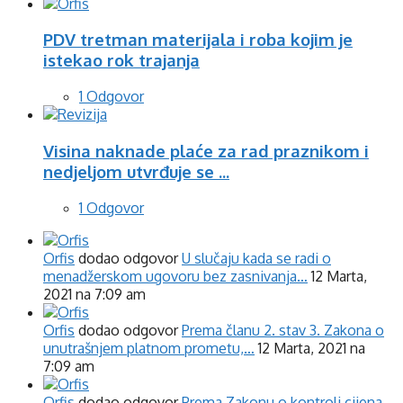
PDV tretman materijala i roba kojim je
istekao rok trajanja
1 Odgovor
Visina naknade plaće za rad praznikom i
nedjeljom utvrđuje se ...
1 Odgovor
Orfis
dodao odgovor
U slučaju kada se radi o
menadžerskom ugovoru bez zasnivanja…
12 Marta,
2021 na 7:09 am
Orfis
dodao odgovor
Prema članu 2. stav 3. Zakona o
unutrašnjem platnom prometu,…
12 Marta, 2021 na
7:09 am
Orfis
dodao odgovor
Prema Zakonu o kontroli cijena