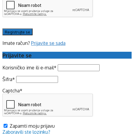
Imate račun?
Prijavite se sada
Prijavite se
Korisničko ime ili e-mail
*
Šifra
*
Captcha
*
Zapamti moju prijavu
Zaboravili ste lozinku?