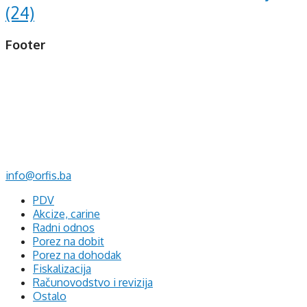
(24)
Footer
d.o.o. za računovodstvo, finansije i savjetovanje
Mehmeda Ahmedbegovića bb
75320 Gračanica
+387 35 703 760
+387 35 707 097
info@orfis.ba
PDV
Akcize, carine
Radni odnos
Porez na dobit
Porez na dohodak
Fiskalizacija
Računovodstvo i revizija
Ostalo