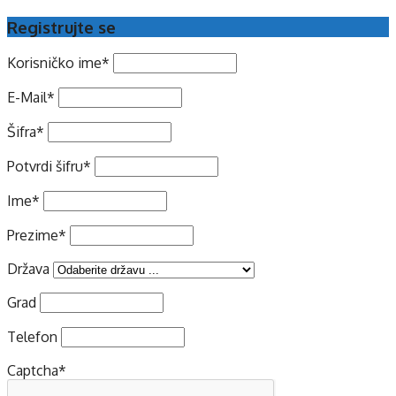
Registrujte se
Korisničko ime
*
E-Mail
*
Šifra
*
Potvrdi šifru
*
Ime
*
Prezime
*
Država
Grad
Telefon
Captcha
*