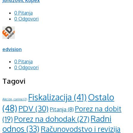
Junuzovic Kopex
0 Pitanja
0 Odgovori
edvision
0 Pitanja
0 Odgovori
Tagovi
Ostalo
Fiskalizacija
(41)
Akcize, carine
(2)
(48)
PDV
(30)
Porez na dobit
Pitanja
(8)
Radni
Porez na dohodak
(27)
(19)
odnos
(33)
Računovodstvo i revizija