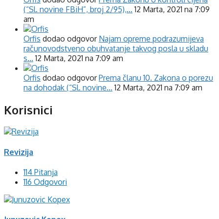
(“Sl. novine FBiH”, broj 2/95),…
12 Marta, 2021 na 7:09
am
Orfis
dodao odgovor
Najam opreme podrazumijeva
računovodstveno obuhvatanje takvog posla u skladu
s…
12 Marta, 2021 na 7:09 am
Orfis
dodao odgovor
Prema članu 10. Zakona o porezu
na dohodak (“Sl. novine…
12 Marta, 2021 na 7:09 am
Korisnici
Revizija
114 Pitanja
116 Odgovori