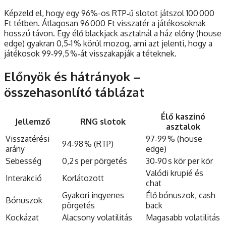
Képzeld el, hogy egy 96%-os RTP‑ű slotot játszol 100 000
Ft tétben. Átlagosan 96 000 Ft visszatér a játékosoknak
hosszú távon. Egy élő blackjack asztalnál a ház előny (house
edge) gyakran 0,5‑1 % körül mozog, ami azt jelenti, hogy a
játékosok 99‑99,5 %‑át visszakapják a téteknek.
Előnyök és hátrányok –
összehasonlító táblázat
Élő kaszinó
Jellemző
RNG slotok
asztalok
Visszatérési
97‑99 % (house
94‑98 % (RTP)
arány
edge)
Sebesség
0,2 s per pörgetés
30‑90 s kör per kör
Valódi krupié és
Interakció
Korlátozott
chat
Gyakori ingyenes
Élő bónuszok, cash
Bónuszok
pörgetés
back
Kockázat
Alacsony volatilitás
Magasabb volatilitás