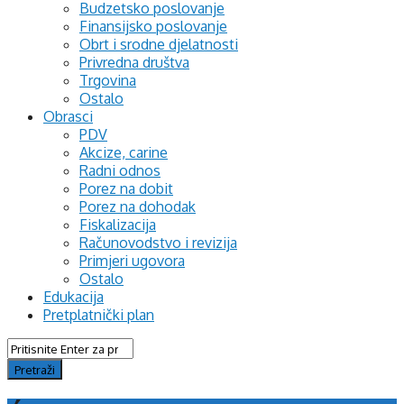
Budzetsko poslovanje
Finansijsko poslovanje
Obrt i srodne djelatnosti
Privredna društva
Trgovina
Ostalo
Obrasci
PDV
Akcize, carine
Radni odnos
Porez na dobit
Porez na dohodak
Fiskalizacija
Računovodstvo i revizija
Primjeri ugovora
Ostalo
Edukacija
Pretplatnički plan