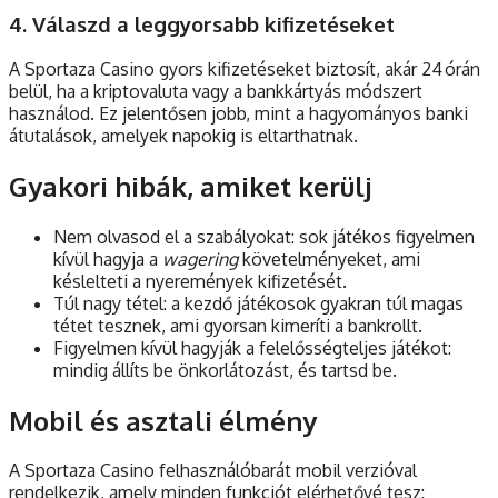
4. Válaszd a leggyorsabb kifizetéseket
A Sportaza Casino gyors kifizetéseket biztosít, akár 24 órán
belül, ha a kriptovaluta vagy a bankkártyás módszert
használod. Ez jelentősen jobb, mint a hagyományos banki
átutalások, amelyek napokig is eltarthatnak.
Gyakori hibák, amiket kerülj
Nem olvasod el a szabályokat: sok játékos figyelmen
kívül hagyja a
wagering
követelményeket, ami
késlelteti a nyeremények kifizetését.
Túl nagy tétel: a kezdő játékosok gyakran túl magas
tétet tesznek, ami gyorsan kimeríti a bankrollt.
Figyelmen kívül hagyják a felelősségteljes játékot:
mindig állíts be önkorlátozást, és tartsd be.
Mobil és asztali élmény
A Sportaza Casino felhasználóbarát mobil verzióval
rendelkezik, amely minden funkciót elérhetővé tesz: