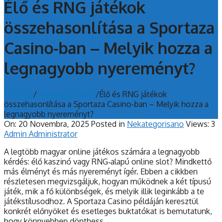
Élő és RNG játékok
összehasonlítása a Sportaza
Casino-ban – Melyik hozza a
legnagyobb nyereményt?
Početna
/
Nekategorisano
/
Élő és RNG játékok
összehasonlítása a Sportaza Casino-ban – Melyik hozza a
legnagyobb nyereményt?
On:
20 Novembra, 2025
Posted in
Nekategorisano
Views: 3
Admin Administrator
A legtöbb magyar online játékos számára a legnagyobb
kérdés: élő kaszinó vagy RNG‑alapú online slot? Mindkettő
más élményt és más nyereményt ígér. Ebben a cikkben
részletesen megvizsgáljuk, hogyan működnek a két típusú
játék, mik a fő különbségek, és melyik illik leginkább a te
játékstílusodhoz. A Sportaza Casino példáján keresztül
konkrét előnyöket és esetleges buktatókat is bemutatunk,
hogy könnyebben dönthess.