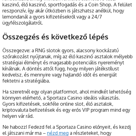
kaszinó, élő kaszinó, sportfogadás és a Coin Shop. A felület
reszponzív, így akár útközben is játszhatsz anélkül, hogy
lemondanál a gyors kifizetésekről vagy a 24/7
ügyfélszolgálatról.
Összegzés és következő lépés
Összegezve: a RNG slotok gyors, alacsony kockázatú
szórakozást nyújtanak, míg az élő kaszinó asztalok mélyebb
stratégiai élményt és magasabb potenciális nyereményt
kínálnak. A döntés attól függ, hogy milyen játékstílust
kedvelsz, és mennyire vagy hajlandó időt és energiát
fektetni a stratégiába.
Ha szeretnél egy olyan platformot, ahol mindkét lehetőség
könnyen elérhető, a Sportaza Casino ideális választás.
Gyors kifizetések, sokféle online slot, élő asztalok,
kriptovaluta befizetések és egy erős VIP program mind egy
helyen vár rád.
Ne habozz! Fedezd fel a Sportaza Casino előnyeit, és kezdj
el játszani már ma –
nézd meg
a részleteket, hogy