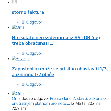
storno fakture
1 Odgovor
Na isplate nerezidentima iz RS i DB (ne)
treba obračunati ...
1 Odgovor
Zaposleniku može se prisilno obustaviti 1/3,
a iznimno 1/2 plaće
1 Odgovor
Orfis
dodao odgovor
Prema članu 2. stav 3. Zakona o
unutrašnjem platnom prometu,…
12 Marta, 2021 na
7:09 am