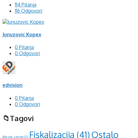
114 Pitanja
116 Odgovori
Junuzovic Kopex
0 Pitanja
0 Odgovori
edvision
0 Pitanja
0 Odgovori
Tagovi
Ostalo
Fiskalizacija
(41)
Akcize, carine
(2)