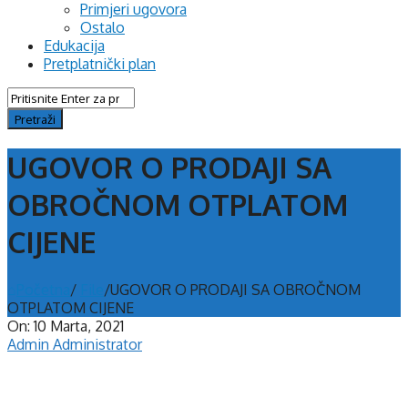
Primjeri ugovora
Ostalo
Edukacija
Pretplatnički plan
UGOVOR O PRODAJI SA
OBROČNOM OTPLATOM
CIJENE
Početna
/
File
/
UGOVOR O PRODAJI SA OBROČNOM
OTPLATOM CIJENE
On:
10 Marta, 2021
Admin Administrator