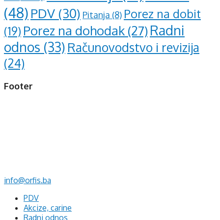
(48)
PDV
(30)
Porez na dobit
Pitanja
(8)
Radni
Porez na dohodak
(27)
(19)
odnos
(33)
Računovodstvo i revizija
(24)
Footer
d.o.o. za računovodstvo, finansije i savjetovanje
Mehmeda Ahmedbegovića bb
75320 Gračanica
+387 35 703 760
+387 35 707 097
info@orfis.ba
PDV
Akcize, carine
Radni odnos