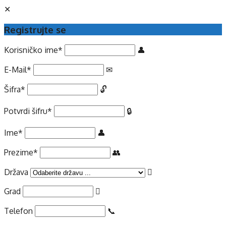
Registrujte se
Korisničko ime
*
E-Mail
*
Šifra
*
Potvrdi šifru
*
Ime
*
Prezime
*
Država
Grad
Telefon