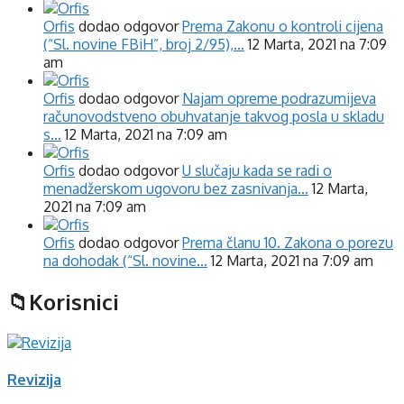
Orfis
dodao odgovor
Prema Zakonu o kontroli cijena
(“Sl. novine FBiH”, broj 2/95),…
12 Marta, 2021 na 7:09
am
Orfis
dodao odgovor
Najam opreme podrazumijeva
računovodstveno obuhvatanje takvog posla u skladu
s…
12 Marta, 2021 na 7:09 am
Orfis
dodao odgovor
U slučaju kada se radi o
menadžerskom ugovoru bez zasnivanja…
12 Marta,
2021 na 7:09 am
Orfis
dodao odgovor
Prema članu 10. Zakona o porezu
na dohodak (“Sl. novine…
12 Marta, 2021 na 7:09 am
Korisnici
Revizija