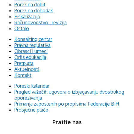
Porez na dobit
Porez na dohodak
Fiskalizacija
Računovodstvo i revizija
Ostalo
Konsalting centar
Pravna regulativa
Obrasci i urneci
Orfis edukacija
Pretplata
Aktuelnosti
Kontakt
Poreski kalendar
Pregled važećih ugovora o izbjegavanju dvostrukog
oporezivanja
Primanja zaposlenih po propisima Federacije BiH
Prosječne plaće
Pratite nas