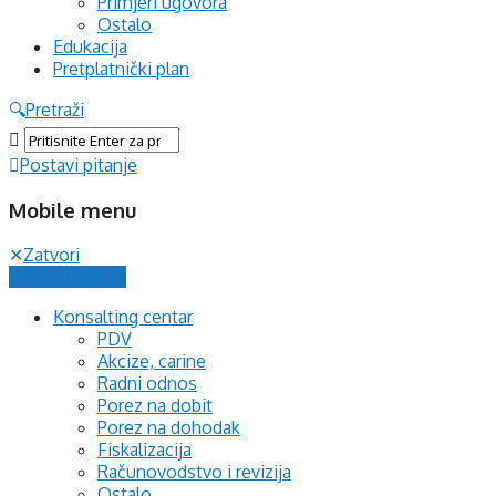
Primjeri ugovora
Ostalo
Edukacija
Pretplatnički plan
Pretraži
Postavi pitanje
Mobile menu
Zatvori
Postavi pitanje
Konsalting centar
PDV
Akcize, carine
Radni odnos
Porez na dobit
Porez na dohodak
Fiskalizacija
Računovodstvo i revizija
Ostalo