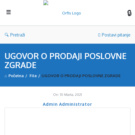
Orf
Pretraži
Postavi pitanje
UGOVOR O PRODAJI POSLOVNE
ZGRADE
Početna
/
File
/
UGOVOR O PRODAJI POSLOVNE ZGRADE
On:
10 Marta, 2021
Admin Administrator