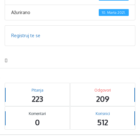
Ažurirano
10. Marta 2021.
Registruj te se
Sidebar
Stats
Pitanja
Odgovori
223
209
Komentari
Korisnici
0
512