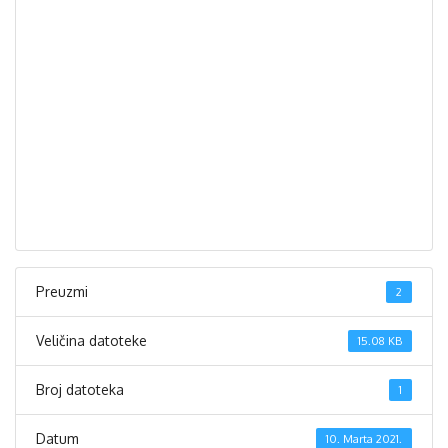
Preuzmi
2
Veličina datoteke
15.08 KB
Broj datoteka
1
Datum
10. Marta 2021.