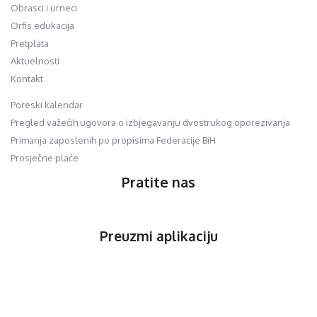
Obrasci i urneci
Orfis edukacija
Pretplata
Aktuelnosti
Kontakt
Poreski kalendar
Pregled važećih ugovora o izbjegavanju dvostrukog oporezivanja
Primanja zaposlenih po propisima Federacije BiH
Prosječne plaće
Pratite nas
Preuzmi aplikaciju