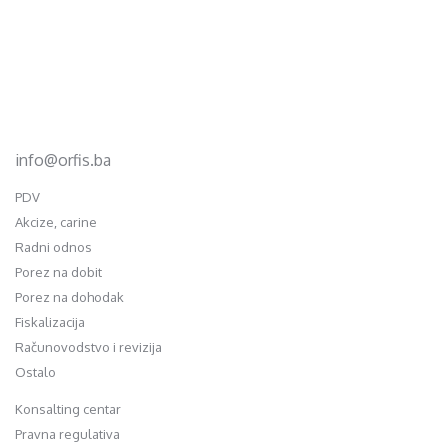
Footer
d.o.o. za računovodstvo, finansije i savjetovanje
Mehmeda Ahmedbegovića bb
75320 Gračanica
+387 35 703 760
+387 35 707 097
info@orfis.ba
PDV
Akcize, carine
Radni odnos
Porez na dobit
Porez na dohodak
Fiskalizacija
Računovodstvo i revizija
Ostalo
Konsalting centar
Pravna regulativa