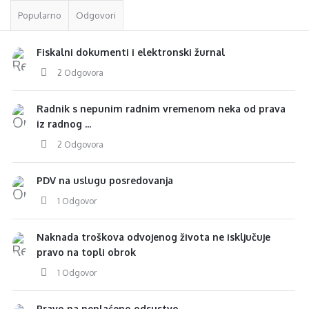
Popularno
Odgovori
Fiskalni dokumenti i elektronski žurnal
2 Odgovora
Radnik s nepunim radnim vremenom neka od prava
iz radnog ...
2 Odgovora
PDV na uslugu posredovanja
1 Odgovor
Naknada troškova odvojenog života ne isključuje
pravo na topli obrok
1 Odgovor
Pravo na neplaćeno odsustvo