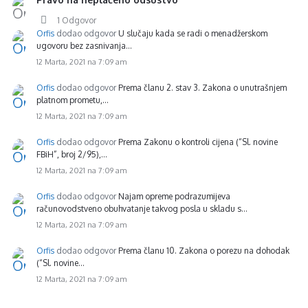
1 Odgovor
Orfis
dodao odgovor
U slučaju kada se radi o menadžerskom
ugovoru bez zasnivanja…
12 Marta, 2021 na 7:09 am
Orfis
dodao odgovor
Prema članu 2. stav 3. Zakona o unutrašnjem
platnom prometu,…
12 Marta, 2021 na 7:09 am
Orfis
dodao odgovor
Prema Zakonu o kontroli cijena (“Sl. novine
FBiH”, broj 2/95),…
12 Marta, 2021 na 7:09 am
Orfis
dodao odgovor
Najam opreme podrazumijeva
računovodstveno obuhvatanje takvog posla u skladu s…
12 Marta, 2021 na 7:09 am
Orfis
dodao odgovor
Prema članu 10. Zakona o porezu na dohodak
(“Sl. novine…
12 Marta, 2021 na 7:09 am