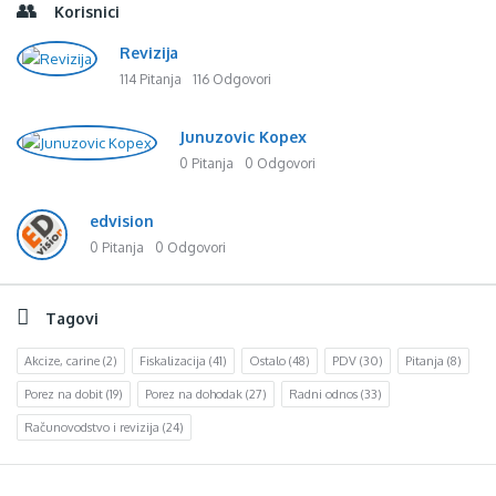
Korisnici
Revizija
114 Pitanja
116 Odgovori
Junuzovic Kopex
0 Pitanja
0 Odgovori
edvision
0 Pitanja
0 Odgovori
Tagovi
Akcize, carine
(2)
Fiskalizacija
(41)
Ostalo
(48)
PDV
(30)
Pitanja
(8)
Porez na dobit
(19)
Porez na dohodak
(27)
Radni odnos
(33)
Računovodstvo i revizija
(24)