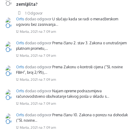
zemljišta?
1 Odgovor
Orfis
dodao odgovor
U slučaju kada se radi o menadžerskom
ugovoru bez zasnivanja…
12 Marta, 2021 na 7:09 am
Orfis
dodao odgovor
Prema članu 2. stav 3. Zakona o unutrašnjem
platnom prometu,…
12 Marta, 2021 na 7:09 am
Orfis
dodao odgovor
Prema Zakonu o kontroli cijena (“Sl. novine
FBiH”, broj 2/95),…
12 Marta, 2021 na 7:09 am
Orfis
dodao odgovor
Najam opreme podrazumijeva
računovodstveno obuhvatanje takvog posla u skladu s…
12 Marta, 2021 na 7:09 am
Orfis
dodao odgovor
Prema članu 10. Zakona o porezu na dohodak
(“Sl. novine…
12 Marta, 2021 na 7:09 am