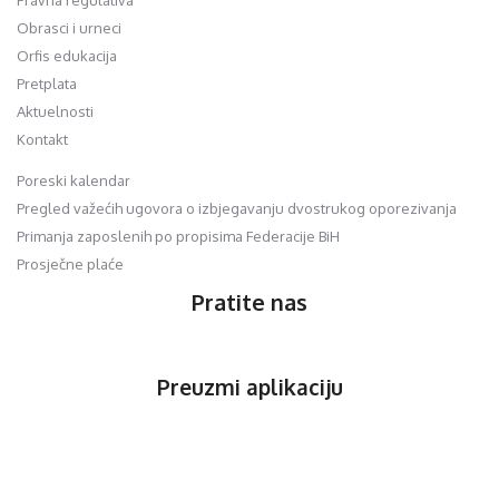
Pravna regulativa
Obrasci i urneci
Orfis edukacija
Pretplata
Aktuelnosti
Kontakt
Poreski kalendar
Pregled važećih ugovora o izbjegavanju dvostrukog oporezivanja
Primanja zaposlenih po propisima Federacije BiH
Prosječne plaće
Pratite nas
Preuzmi aplikaciju