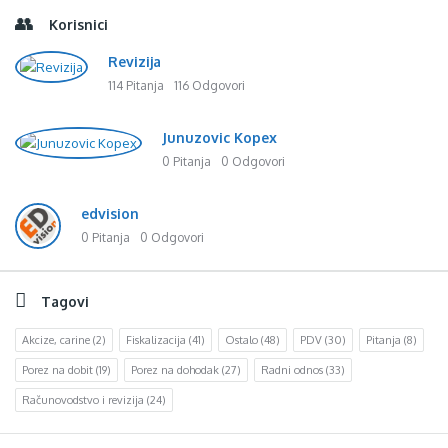
Korisnici
Revizija
114 Pitanja
116 Odgovori
Junuzovic Kopex
0 Pitanja
0 Odgovori
edvision
0 Pitanja
0 Odgovori
Tagovi
Akcize, carine
(2)
Fiskalizacija
(41)
Ostalo
(48)
PDV
(30)
Pitanja
(8)
Porez na dobit
(19)
Porez na dohodak
(27)
Radni odnos
(33)
Računovodstvo i revizija
(24)