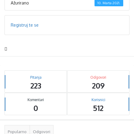
Ažurirano
10. Marta 2021.
Registruj te se
Sidebar
Stats
Pitanja
Odgovori
223
209
Komentari
Korisnici
0
512
Popularno
Odgovori