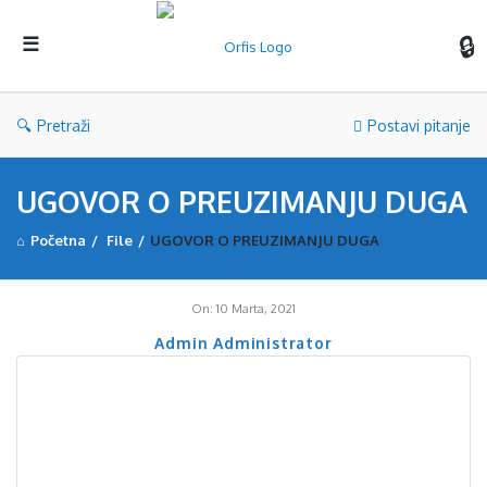
Orf
Pretraži
Postavi pitanje
UGOVOR O PREUZIMANJU DUGA
Početna
/
File
/
UGOVOR O PREUZIMANJU DUGA
On:
10 Marta, 2021
Admin Administrator