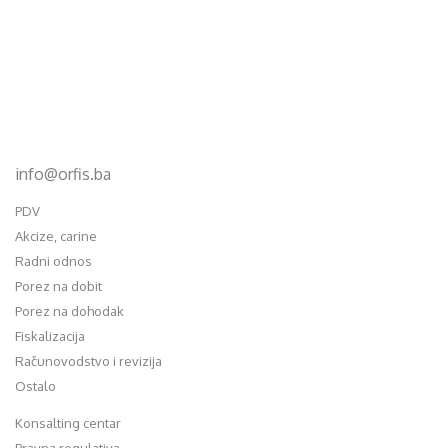
Footer
d.o.o. za računovodstvo, finansije i savjetovanje
Mehmeda Ahmedbegovića bb
75320 Gračanica
+387 35 703 760
+387 35 707 097
info@orfis.ba
PDV
Akcize, carine
Radni odnos
Porez na dobit
Porez na dohodak
Fiskalizacija
Računovodstvo i revizija
Ostalo
Konsalting centar