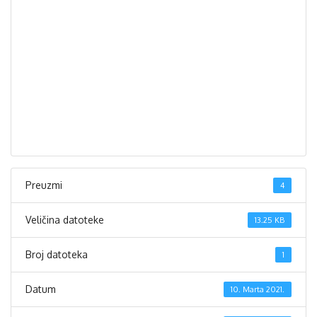
Preuzmi
4
Veličina datoteke
13.25 KB
Broj datoteka
1
Datum
10. Marta 2021.