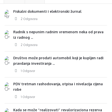
Fiskalni dokumenti i elektronski žurnal
2 Odgovora
Radnik s nepunim radnim vremenom neka od prava
iz radnog ...
2 Odgovora
Društvo može prodati automobil koji je kupljen radi
pravdanja investiranja ...
1 Odgovor
PDV tretman rashodovanja, otpisa i nivelacija cijena
robe
1 Odgovor
Kada se može “realizovati” revalorizaciona rezerva