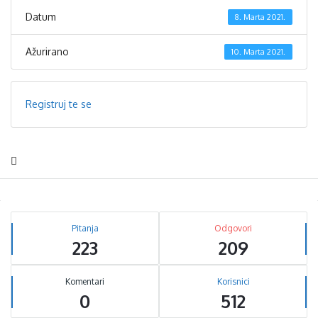
Datum
8. Marta 2021.
Ažurirano
10. Marta 2021.
Registruj te se
Sidebar
Stats
Pitanja
Odgovori
223
209
Komentari
Korisnici
0
512