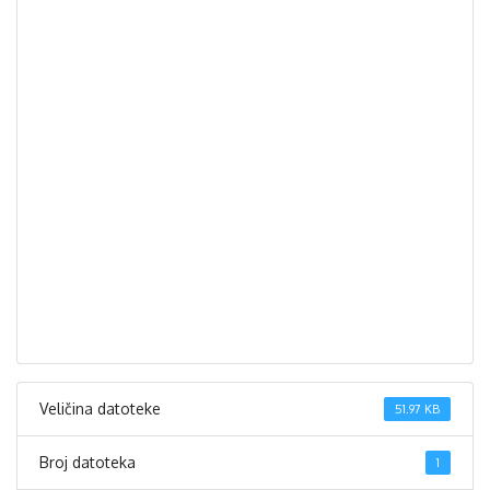
Veličina datoteke
51.97 KB
Broj datoteka
1