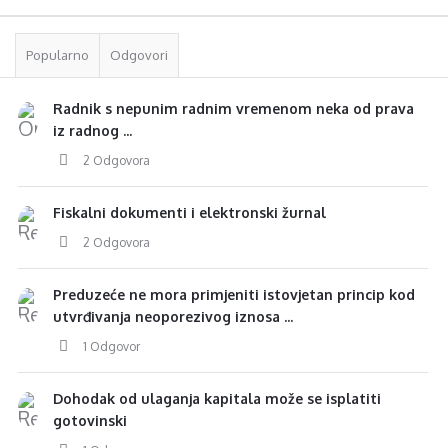
Popularno
Odgovori
Radnik s nepunim radnim vremenom neka od prava
iz radnog ...
2 Odgovora
Fiskalni dokumenti i elektronski žurnal
2 Odgovora
Preduzeće ne mora primjeniti istovjetan princip kod
utvrđivanja neoporezivog iznosa ...
1 Odgovor
Dohodak od ulaganja kapitala može se isplatiti
gotovinski