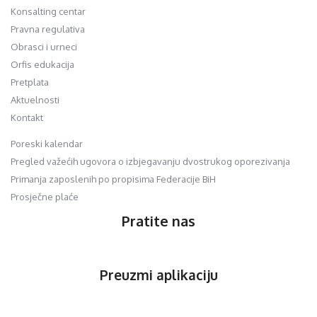
Konsalting centar
Pravna regulativa
Obrasci i urneci
Orfis edukacija
Pretplata
Aktuelnosti
Kontakt
Poreski kalendar
Pregled važećih ugovora o izbjegavanju dvostrukog oporezivanja
Primanja zaposlenih po propisima Federacije BiH
Prosječne plaće
Pratite nas
Preuzmi aplikaciju