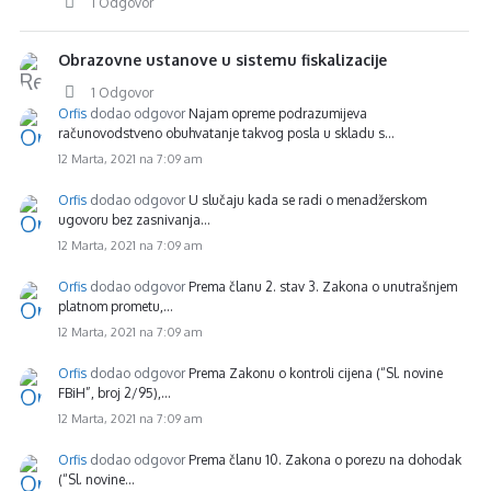
1 Odgovor
Obrazovne ustanove u sistemu fiskalizacije
1 Odgovor
Orfis
dodao odgovor
Najam opreme podrazumijeva
računovodstveno obuhvatanje takvog posla u skladu s…
12 Marta, 2021 na 7:09 am
Orfis
dodao odgovor
U slučaju kada se radi o menadžerskom
ugovoru bez zasnivanja…
12 Marta, 2021 na 7:09 am
Orfis
dodao odgovor
Prema članu 2. stav 3. Zakona o unutrašnjem
platnom prometu,…
12 Marta, 2021 na 7:09 am
Orfis
dodao odgovor
Prema Zakonu o kontroli cijena (“Sl. novine
FBiH”, broj 2/95),…
12 Marta, 2021 na 7:09 am
Orfis
dodao odgovor
Prema članu 10. Zakona o porezu na dohodak
(“Sl. novine…