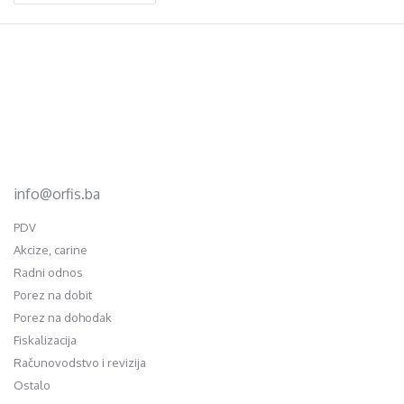
Footer
d.o.o. za računovodstvo, finansije i savjetovanje
Mehmeda Ahmedbegovića bb
75320 Gračanica
+387 35 703 760
+387 35 707 097
info@orfis.ba
PDV
Akcize, carine
Radni odnos
Porez na dobit
Porez na dohodak
Fiskalizacija
Računovodstvo i revizija
Ostalo