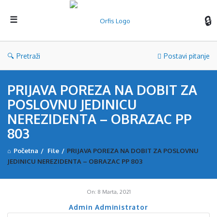
Orf
Pretraži
Postavi pitanje
PRIJAVA POREZA NA DOBIT ZA
POSLOVNU JEDINICU
NEREZIDENTA – OBRAZAC PP
803
Početna
/
File
/
PRIJAVA POREZA NA DOBIT ZA POSLOVNU
JEDINICU NEREZIDENTA – OBRAZAC PP 803
On:
8 Marta, 2021
Admin Administrator