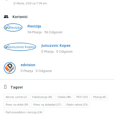
12 Marta, 2021 na 7:09 am
Korisnici
Revizija
114 Pitanja
116 Odgovori
Junuzovic Kopex
0 Pitanja
0 Odgovori
edvision
0 Pitanja
0 Odgovori
Tagovi
Akcize, carine
(2)
Fiskalizacija
(41)
Ostalo
(48)
PDV
(30)
Pitanja
(8)
Porez na dobit
(19)
Porez na dohodak
(27)
Radni odnos
(33)
Računovodstvo i revizija
(24)