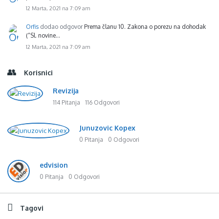
12 Marta, 2021 na 7:09 am
Orfis
dodao odgovor
Prema članu 10. Zakona o porezu na dohodak
(“Sl. novine…
12 Marta, 2021 na 7:09 am
Korisnici
Revizija
114 Pitanja
116 Odgovori
Junuzovic Kopex
0 Pitanja
0 Odgovori
edvision
0 Pitanja
0 Odgovori
Tagovi