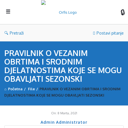
Orf
Pretraži
Postavi pitanje
PRAVILNIK O VEZANIM
OBRTIMA I SRODNIM
DJELATNOSTIMA KOJE SE MOGU
OBAVLJATI SEZONSKI
Početna
/
File
/
PRAVILNIK O VEZANIM OBRTIMA I SRODNIM
DJELATNOSTIMA KOJE SE MOGU OBAVLJATI SEZONSKI
On:
8 Marta, 2021
Admin Administrator