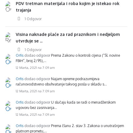
PDV tretman materijala i roba kojim je istekao rok
trajanja
1 Odgovor
Visina naknade plaće za rad praznikom i nedjeljom
utvrđuje se ...
1 Odgovor
Orfis
dodao odgovor
Prema Zakonu o kontroli cijena (“Sl. novine
FBiH”, broj 2/95),…
12 Marta, 2021 na 7:09 am
Orfis
dodao odgovor
Najam opreme podrazumijeva
računovodstveno obuhvatanje takvog posla u skladu s…
12 Marta, 2021 na 7:09 am
Orfis
dodao odgovor
U slučaju kada se radi o menadžerskom
ugovoru bez zasnivanja…
12 Marta, 2021 na 7:09 am
Orfis
dodao odgovor
Prema članu 2. stav 3. Zakona o unutrašnjem
platnom prometu,…