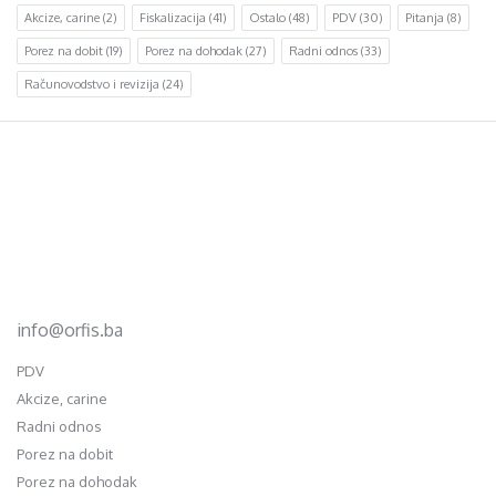
Akcize, carine
(2)
Fiskalizacija
(41)
Ostalo
(48)
PDV
(30)
Pitanja
(8)
Porez na dobit
(19)
Porez na dohodak
(27)
Radni odnos
(33)
Računovodstvo i revizija
(24)
Footer
d.o.o. za računovodstvo, finansije i savjetovanje
Mehmeda Ahmedbegovića bb
75320 Gračanica
+387 35 703 760
+387 35 707 097
info@orfis.ba
PDV
Akcize, carine
Radni odnos
Porez na dobit
Porez na dohodak