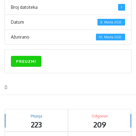
Broj datoteka
1
Datum
8. Marta 2021.
Ažurirano
10. Marta 2021.
PREUZMI
Sidebar
Stats
Pitanja
Odgovori
223
209