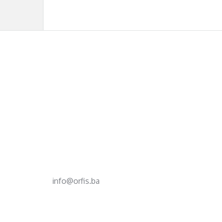
Footer
d.o.o. za računovodstvo, finansije i savjetovanje
Mehmeda Ahmedbegovića bb
75320 Gračanica
+387 35 703 760
+387 35 707 097
info@orfis.ba