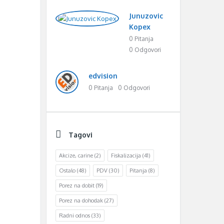
Junuzovic
Kopex
0 Pitanja
0 Odgovori
edvision
0 Pitanja
0 Odgovori
Tagovi
Akcize, carine
(2)
Fiskalizacija
(41)
Ostalo
(48)
PDV
(30)
Pitanja
(8)
Porez na dobit
(19)
Porez na dohodak
(27)
Radni odnos
(33)