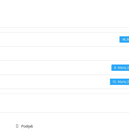
46.3
8. Marta 2
10. Marta 2
Podijeli