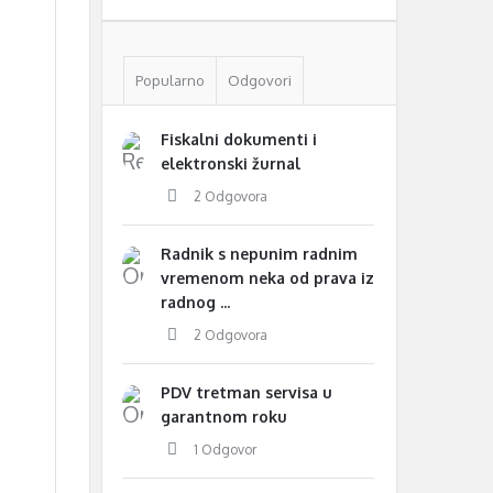
Popularno
Odgovori
Fiskalni dokumenti i
elektronski žurnal
2 Odgovora
Radnik s nepunim radnim
vremenom neka od prava iz
radnog ...
2 Odgovora
PDV tretman servisa u
garantnom roku
1 Odgovor