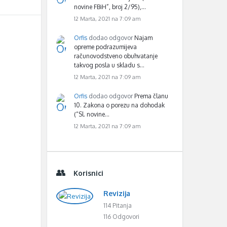
novine FBiH”, broj 2/95),…
12 Marta, 2021 na 7:09 am
Orfis
dodao odgovor
Najam
opreme podrazumijeva
računovodstveno obuhvatanje
takvog posla u skladu s…
12 Marta, 2021 na 7:09 am
Orfis
dodao odgovor
Prema članu
10. Zakona o porezu na dohodak
(“Sl. novine…
12 Marta, 2021 na 7:09 am
Korisnici
Revizija
114 Pitanja
116 Odgovori