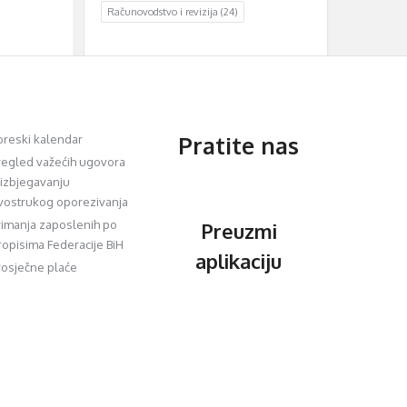
Računovodstvo i revizija
(24)
Pratite nas
oreski kalendar
regled važećih ugovora
 izbjegavanju
vostrukog oporezivanja
rimanja zaposlenih po
Preuzmi
ropisima Federacije BiH
aplikaciju
rosječne plaće