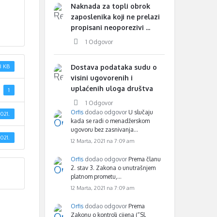
Naknada za topli obrok
zaposlenika koji ne prelazi
propisani neoporezivi ...
1 Odgovor
8 KB
Dostava podataka sudu o
visini ugovorenih i
uplaćenih uloga društva
1
1 Odgovor
Orfis
dodao odgovor
U slučaju
021.
kada se radi o menadžerskom
ugovoru bez zasnivanja…
021.
12 Marta, 2021 na 7:09 am
Orfis
dodao odgovor
Prema članu
2. stav 3. Zakona o unutrašnjem
platnom prometu,…
12 Marta, 2021 na 7:09 am
Orfis
dodao odgovor
Prema
Zakonu o kontroli cijena (“Sl.