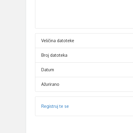
Veličina datoteke
Broj datoteka
Datum
Ažurirano
Registruj te se