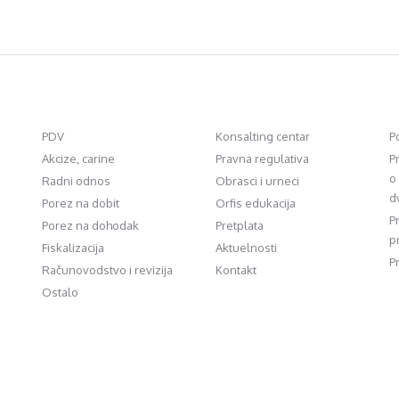
PDV
Konsalting centar
P
Akcize, carine
Pravna regulativa
P
o
Radni odnos
Obrasci i urneci
d
Porez na dobit
Orfis edukacija
P
Porez na dohodak
Pretplata
p
Fiskalizacija
Aktuelnosti
P
Računovodstvo i revizija
Kontakt
Ostalo